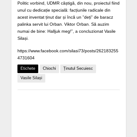
Politic vorbind, UDMR câștigă, din nou, proiectul fiind
unul cu dedicație specială: facțiunile radicale din
acest inventat ținut dar și încă un ”deți” de baracz
palinka servit lui Orban. Viktor Orban. Să auzim
numai de bine: Halljuk meg!”, a concluzionat Vasile
Silași.
https://www.facebook.com/silasi73/posts/262183255
4731604
Etichete
Chiochi
Ținutul Secuiesc
Vasile Silași