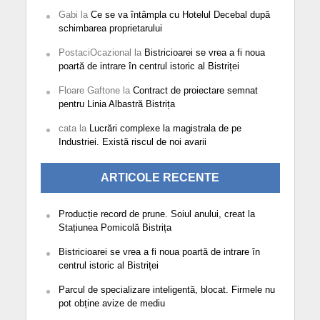
Gabi
la
Ce se va întâmpla cu Hotelul Decebal după
schimbarea proprietarului
PostaciOcazional
la
Bistricioarei se vrea a fi noua
poartă de intrare în centrul istoric al Bistriței
Floare Gaftone
la
Contract de proiectare semnat
pentru Linia Albastră Bistrița
cata
la
Lucrări complexe la magistrala de pe
Industriei. Există riscul de noi avarii
ARTICOLE RECENTE
Producție record de prune. Soiul anului, creat la
Stațiunea Pomicolă Bistrița
Bistricioarei se vrea a fi noua poartă de intrare în
centrul istoric al Bistriței
Parcul de specializare inteligentă, blocat. Firmele nu
pot obține avize de mediu