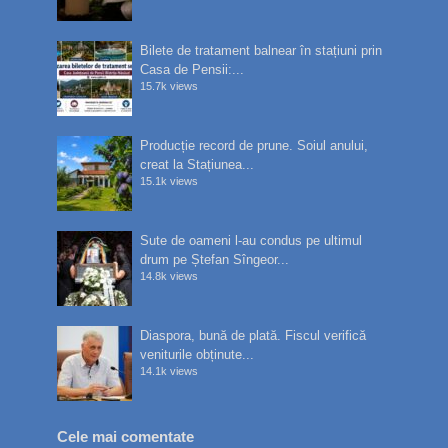
Bilete de tratament balnear în stațiuni prin
Casa de Pensii:...
15.7k views
Producție record de prune. Soiul anului,
creat la Stațiunea...
15.1k views
Sute de oameni l-au condus pe ultimul
drum pe Ștefan Sîngeor...
14.8k views
Diaspora, bună de plată. Fiscul verifică
veniturile obținute...
14.1k views
Cele mai comentate