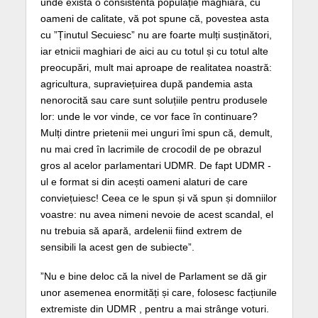
unde există o consistentă populație maghiară, cu
oameni de calitate, vă pot spune că, povestea asta
cu ”Ținutul Secuiesc” nu are foarte mulți susținători,
iar etnicii maghiari de aici au cu totul și cu totul alte
preocupări, mult mai aproape de realitatea noastră:
agricultura, supraviețuirea după pandemia asta
nenorocită sau care sunt soluțiile pentru produsele
lor: unde le vor vinde, ce vor face în continuare?
Mulți dintre prietenii mei unguri îmi spun că, demult,
nu mai cred în lacrimile de crocodil de pe obrazul
gros al acelor parlamentari UDMR. De fapt UDMR -
ul e format si din acești oameni alaturi de care
conviețuiesc! Ceea ce le spun și vă spun și domniilor
voastre: nu avea nimeni nevoie de acest scandal, el
nu trebuia să apară, ardelenii fiind extrem de
sensibili la acest gen de subiecte”.
”Nu e bine deloc că la nivel de Parlament se dă gir
unor asemenea enormități și care, folosesc facțiunile
extremiste din UDMR , pentru a mai strânge voturi.