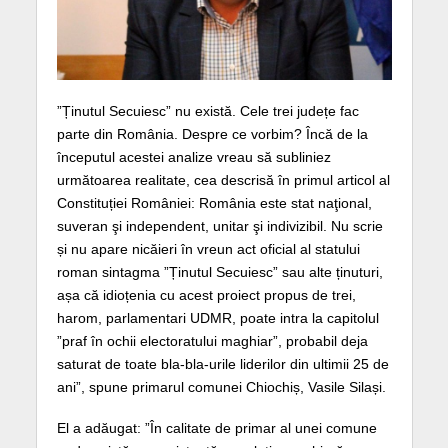
”Ținutul Secuiesc” nu există. Cele trei județe fac
parte din România. Despre ce vorbim? Încă de la
începutul acestei analize vreau să subliniez
următoarea realitate, cea descrisă în primul articol al
Constituției României: România este stat naţional,
suveran şi independent, unitar şi indivizibil. Nu scrie
și nu apare nicăieri în vreun act oficial al statului
roman sintagma ”Ținutul Secuiesc” sau alte ținuturi,
așa că idioțenia cu acest proiect propus de trei,
harom, parlamentari UDMR, poate intra la capitolul
”praf în ochii electoratului maghiar”, probabil deja
saturat de toate bla-bla-urile liderilor din ultimii 25 de
ani”, spune primarul comunei Chiochiș, Vasile Silași.
El a adăugat: ”În calitate de primar al unei comune