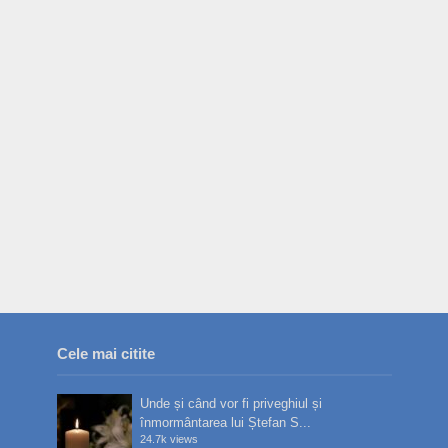
Cele mai citite
Unde și când vor fi priveghiul și
înmormântarea lui Ștefan S...
24.7k views