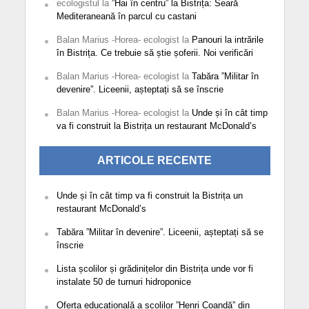
ecologistul
la
”Hai în centru” la Bistrița: Seară
Mediteraneană în parcul cu castani
Balan Marius -Horea- ecologist
la
Panouri la intrările
în Bistrița. Ce trebuie să știe șoferii. Noi verificări
Balan Marius -Horea- ecologist
la
Tabăra ”Militar în
devenire”. Liceenii, așteptați să se înscrie
Balan Marius -Horea- ecologist
la
Unde și în cât timp
va fi construit la Bistrița un restaurant McDonald’s
ARTICOLE RECENTE
Unde și în cât timp va fi construit la Bistrița un
restaurant McDonald’s
Tabăra ”Militar în devenire”. Liceenii, așteptați să se
înscrie
Lista școlilor și grădinițelor din Bistrița unde vor fi
instalate 50 de turnuri hidroponice
Oferta educațională a școlilor ”Henri Coandă” din