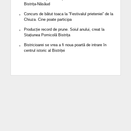
Bistrița-Năsăud
Concurs de bătut toaca la ”Festivalul prieteniei” de la
Chiuza. Cine poate participa
Producție record de prune. Soiul anului, creat la
Stațiunea Pomicolă Bistrița
Bistricioarei se vrea a fi noua poartă de intrare în
centrul istoric al Bistriței