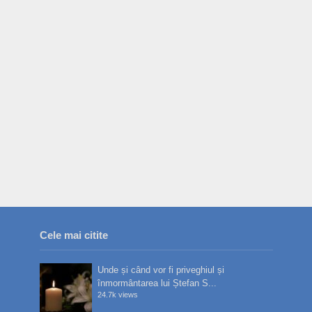
Cele mai citite
Unde și când vor fi priveghiul și
înmormântarea lui Ștefan S...
24.7k views