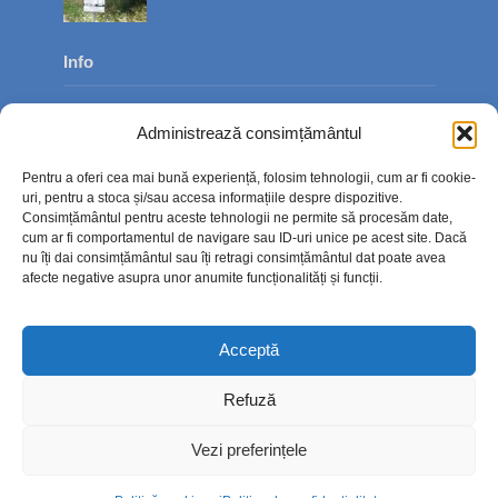
Info
Despre noi
Administrează consimțământul
Publicitate
Pentru a oferi cea mai bună experiență, folosim tehnologii, cum ar fi cookie-
Contact
uri, pentru a stoca și/sau accesa informațiile despre dispozitive.
Consimțământul pentru aceste tehnologii ne permite să procesăm date,
Politica de confidențialitate
cum ar fi comportamentul de navigare sau ID-uri unice pe acest site. Dacă
nu îți dai consimțământul sau îți retragi consimțământul dat poate avea
Politică cookie-uri (UE)
afecte negative asupra unor anumite funcționalități și funcții.
Acceptă
Refuză
Vezi preferințele