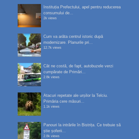
Instituția Prefectului, apel pentru reducerea
consumului de...
2k views
Cum va arăta centrul istoric după
modernizare. Planurile pri...
12.7k views
Cât ne costă, de fapt, autobuzele verzi
cumpărate de Primări...
2.8k views
Atacuri repetate ale urșilor la Telciu.
Primăria cere măsuri...
1.1k views
Panouri la intrările în Bistrița. Ce trebuie să
știe șoferii...
2.8k views