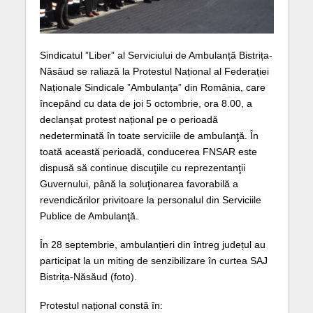
Sindicatul ”Liber” al Serviciului de Ambulanță Bistrița-
Năsăud se raliază la Protestul Național al Federației
Naționale Sindicale ”Ambulanța” din România, care
începând cu data de joi 5 octombrie, ora 8.00, a
declanșat protest național pe o perioadă
nedeterminată în toate serviciile de ambulanţă. În
toată această perioadă, conducerea FNSAR este
dispusă să continue discuţiile cu reprezentanţii
Guvernului, până la soluţionarea favorabilă a
revendicărilor privitoare la personalul din Serviciile
Publice de Ambulanţă.
În 28 septembrie, ambulanțieri din întreg județul au
participat la un miting de senzibilizare în curtea SAJ
Bistrița-Năsăud (foto).
Protestul național constă în: