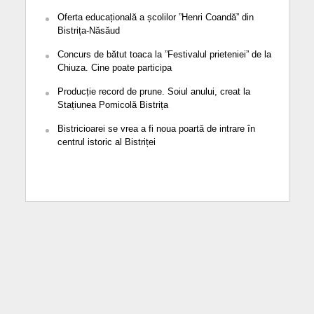
Oferta educațională a școlilor ”Henri Coandă” din
Bistrița-Năsăud
Concurs de bătut toaca la ”Festivalul prieteniei” de la
Chiuza. Cine poate participa
Producție record de prune. Soiul anului, creat la
Stațiunea Pomicolă Bistrița
Bistricioarei se vrea a fi noua poartă de intrare în
centrul istoric al Bistriței