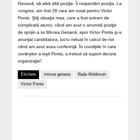
Geoană, să aibă altă poziţie. Îi respectăm poziţia. La
congres, am fost 28 care am votat pentru Victor
Ponta. Ştiţi situaţia mea, care a fost extrem de
complicată atunci, când am avut o anumită poziţie
de sprijin a lui Mircea Geoană, apoi Victor Ponta şi-a
anunţat candidatura, lucru neluat în calcul de noi
când am avut acea conferinţă. În condiţiile în care
covârşitor a ieşit Ponta, a trebuit să suport decizia
organizaţiei”.
Etichete
mircea geoana
Radu Moldovan
Victor Ponta