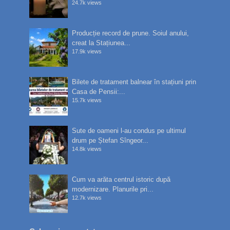
24.7k views
Producție record de prune. Soiul anului,
creat la Stațiunea...
17.9k views
Bilete de tratament balnear în stațiuni prin
Casa de Pensii:...
15.7k views
Sute de oameni l-au condus pe ultimul
drum pe Ștefan Sîngeor...
14.8k views
Cum va arăta centrul istoric după
modernizare. Planurile pri...
12.7k views