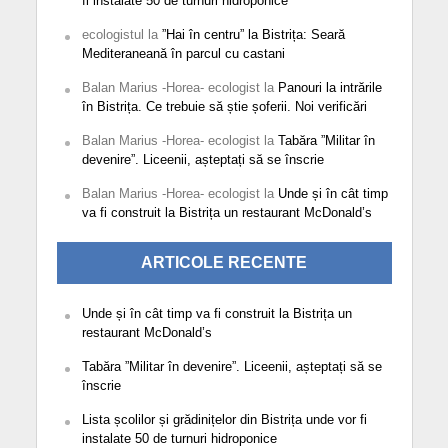
fi instalate 50 de turnuri hidroponice
ecologistul
la
”Hai în centru” la Bistrița: Seară
Mediteraneană în parcul cu castani
Balan Marius -Horea- ecologist
la
Panouri la intrările
în Bistrița. Ce trebuie să știe șoferii. Noi verificări
Balan Marius -Horea- ecologist
la
Tabăra ”Militar în
devenire”. Liceenii, așteptați să se înscrie
Balan Marius -Horea- ecologist
la
Unde și în cât timp
va fi construit la Bistrița un restaurant McDonald’s
ARTICOLE RECENTE
Unde și în cât timp va fi construit la Bistrița un
restaurant McDonald’s
Tabăra ”Militar în devenire”. Liceenii, așteptați să se
înscrie
Lista școlilor și grădinițelor din Bistrița unde vor fi
instalate 50 de turnuri hidroponice