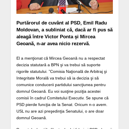
Purtărorul de cuvânt al PSD, Emil Radu
Moldovan, a subliniat că, dacă ar fi pus să
aleagă între Victor Ponta şi Mircea
Geoană, n-ar avea nicio rezervă.
El a menţionat că Mircea Geoană nu a respectat
decizia statutară a BPN şi va trebui să suporte
rigorile statutului. ”Comisia Naţională de Arbitraj şi
Integritate Morală va trebui să ia decizia şi să
comunice conducerii partidului sancţiunea pentru
domnul Geoană. Eu voi susţine poziţia acestei
comisii în cadrul Comitetului Executiv. Se spune că
PSD pierde funcţia de la Senat. Oricum n-o avem.
USL nu are azi preşedinţia Senatului, o are doar
domnul Geoană.