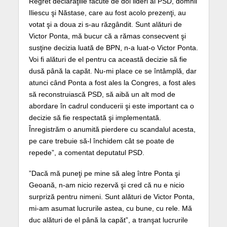
Regret declaraţiile făcute de doi lideri ai PSD, domnii
Iliescu şi Năstase, care au fost acolo prezenţi, au
votat şi a doua zi s-au răzgândit. Sunt alături de
Victor Ponta, mă bucur că a rămas consecvent şi
susţine decizia luată de BPN, n-a luat-o Victor Ponta.
Voi fi alături de el pentru ca această decizie să fie
dusă până la capăt. Nu-mi place ce se întâmplă, dar
atunci când Ponta a fost ales la Congres, a fost ales
să reconstruiască PSD, să aibă un alt mod de
abordare în cadrul conducerii şi este important ca o
decizie să fie respectată şi implementată.
Înregistrăm o anumită pierdere cu scandalul acesta,
pe care trebuie să-l închidem cât se poate de
repede”, a comentat deputatul PSD.
”Dacă mă puneţi pe mine să aleg între Ponta şi
Geoană, n-am nicio rezervă şi cred că nu e nicio
surpriză pentru nimeni. Sunt alături de Victor Ponta,
mi-am asumat lucrurile astea, cu bune, cu rele. Mă
duc alături de el până la capăt”, a tranşat lucrurile