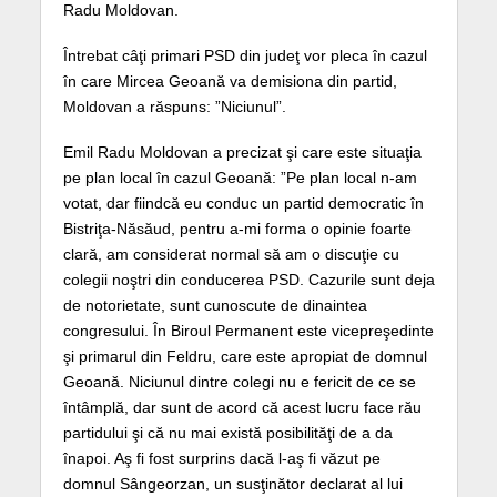
Radu Moldovan.
Întrebat câţi primari PSD din judeţ vor pleca în cazul
în care Mircea Geoană va demisiona din partid,
Moldovan a răspuns: ”Niciunul”.
Emil Radu Moldovan a precizat şi care este situaţia
pe plan local în cazul Geoană: ”Pe plan local n-am
votat, dar fiindcă eu conduc un partid democratic în
Bistriţa-Năsăud, pentru a-mi forma o opinie foarte
clară, am considerat normal să am o discuţie cu
colegii noştri din conducerea PSD. Cazurile sunt deja
de notorietate, sunt cunoscute de dinaintea
congresului. În Biroul Permanent este vicepreşedinte
şi primarul din Feldru, care este apropiat de domnul
Geoană. Niciunul dintre colegi nu e fericit de ce se
întâmplă, dar sunt de acord că acest lucru face rău
partidului şi că nu mai există posibilităţi de a da
înapoi. Aş fi fost surprins dacă l-aş fi văzut pe
domnul Sângeorzan, un susţinător declarat al lui