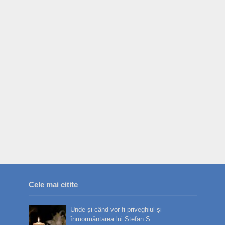
Cele mai citite
Unde și când vor fi priveghiul și
înmormântarea lui Ștefan S...