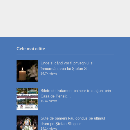
Cele mai citite
Unde și când vor fi priveghiul și
înmormântarea lui Ștefan S...
24.7k views
Bilete de tratament balnear în stațiuni prin
Casa de Pensii:...
15.4k views
Sute de oameni l-au condus pe ultimul
drum pe Ștefan Sîngeor...
14.1k views