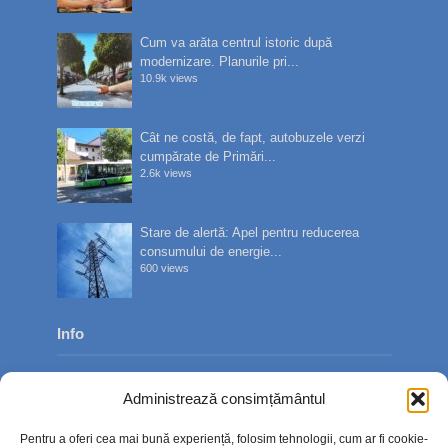
Cum va arăta centrul istoric după
modernizare. Planurile pri...
10.9k views
Cât ne costă, de fapt, autobuzele verzi
cumpărate de Primări...
2.6k views
Stare de alertă: Apel pentru reducerea
consumului de energie...
600 views
Info
Despre noi
Administrează consimțământul
Publicitate
Pentru a oferi cea mai bună experiență, folosim tehnologii, cum ar fi cookie-