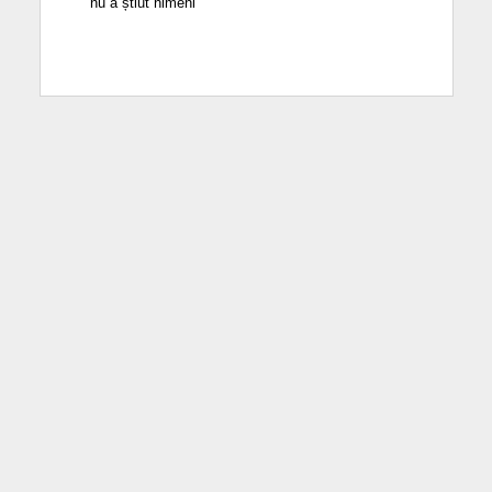
nu a știut nimeni”