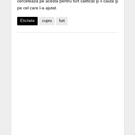
cercetează pe acesta pentru furt calificat şi îl caută şi
pe cel care l-a ajutat.
Etichete
cupru
furt