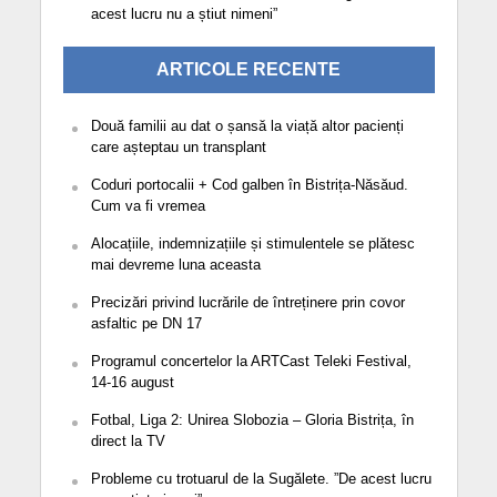
acest lucru nu a știut nimeni”
ARTICOLE RECENTE
Două familii au dat o șansă la viață altor pacienți
care așteptau un transplant
Coduri portocalii + Cod galben în Bistrița-Năsăud.
Cum va fi vremea
Alocațiile, indemnizațiile și stimulentele se plătesc
mai devreme luna aceasta
Precizări privind lucrările de întreținere prin covor
asfaltic pe DN 17
Programul concertelor la ARTCast Teleki Festival,
14-16 august
Fotbal, Liga 2: Unirea Slobozia – Gloria Bistrița, în
direct la TV
Probleme cu trotuarul de la Sugălete. ”De acest lucru