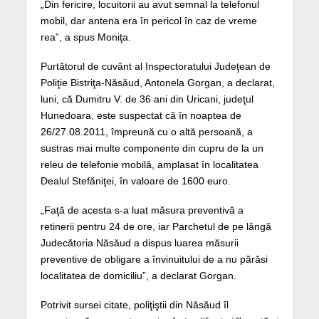
„Din fericire, locuitorii au avut semnal la telefonul
mobil, dar antena era în pericol în caz de vreme
rea”, a spus Moniţa.
Purtătorul de cuvânt al Inspectoratului Judeţean de
Poliţie Bistriţa-Năsăud, Antonela Gorgan, a declarat,
luni, că Dumitru V. de 36 ani din Uricani, judeţul
Hunedoara, este suspectat că în noaptea de
26/27.08.2011, împreună cu o altă persoană, a
sustras mai multe componente din cupru de la un
releu de telefonie mobilă, amplasat în localitatea
Dealul Stefăniţei, în valoare de 1600 euro.
„Faţă de acesta s-a luat măsura preventivă a
retinerii pentru 24 de ore, iar Parchetul de pe lângă
Judecătoria Năsăud a dispus luarea măsurii
preventive de obligare a învinuitului de a nu părăsi
localitatea de domiciliu”, a declarat Gorgan.
Potrivit sursei citate, poliţiştii din Năsăud îl