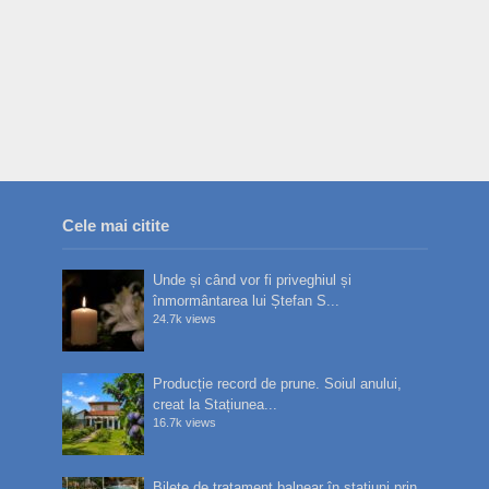
Cele mai citite
Unde și când vor fi priveghiul și
înmormântarea lui Ștefan S...
24.7k views
Producție record de prune. Soiul anului,
creat la Stațiunea...
16.7k views
Bilete de tratament balnear în stațiuni prin