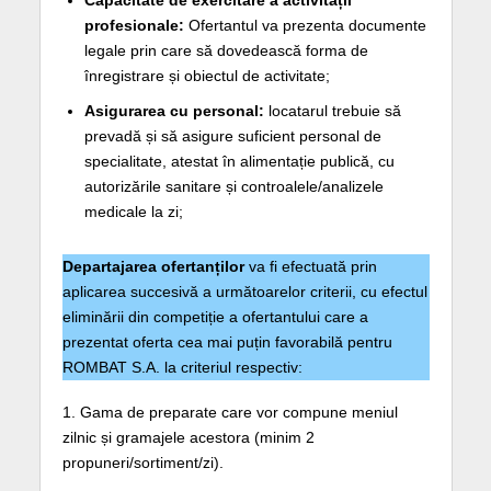
Capacitate de exercitare a activității
profesionale:
Ofertantul va prezenta documente
legale prin care să dovedească forma de
înregistrare și obiectul de activitate;
Asigurarea cu personal:
locatarul trebuie să
prevadă și să asigure suficient personal de
specialitate, atestat în alimentație publică, cu
autorizările sanitare și controalele/analizele
medicale la zi;
Departajarea ofertanților
va fi efectuată prin
aplicarea succesivă a următoarelor criterii, cu efectul
eliminării din competiție a ofertantului care a
prezentat oferta cea mai puțin favorabilă pentru
ROMBAT S.A. la criteriul respectiv:
1. Gama de preparate care vor compune meniul
zilnic și gramajele acestora (minim 2
propuneri/sortiment/zi).