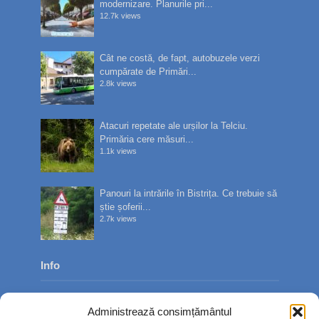
modernizare. Planurile pri...
12.7k views
Cât ne costă, de fapt, autobuzele verzi
cumpărate de Primări...
2.8k views
Atacuri repetate ale urșilor la Telciu.
Primăria cere măsuri...
1.1k views
Panouri la intrările în Bistrița. Ce trebuie să
știe șoferii...
2.7k views
Info
Despre noi
Administrează consimțământul