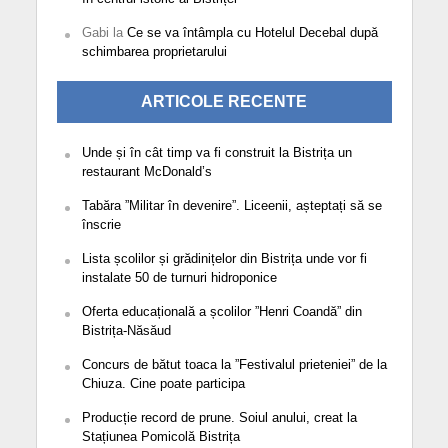
Gabi
la
Ce se va întâmpla cu Hotelul Decebal după
schimbarea proprietarului
ARTICOLE RECENTE
Unde și în cât timp va fi construit la Bistrița un
restaurant McDonald’s
Tabăra ”Militar în devenire”. Liceenii, așteptați să se
înscrie
Lista școlilor și grădinițelor din Bistrița unde vor fi
instalate 50 de turnuri hidroponice
Oferta educațională a școlilor ”Henri Coandă” din
Bistrița-Năsăud
Concurs de bătut toaca la ”Festivalul prieteniei” de la
Chiuza. Cine poate participa
Producție record de prune. Soiul anului, creat la
Stațiunea Pomicolă Bistrița