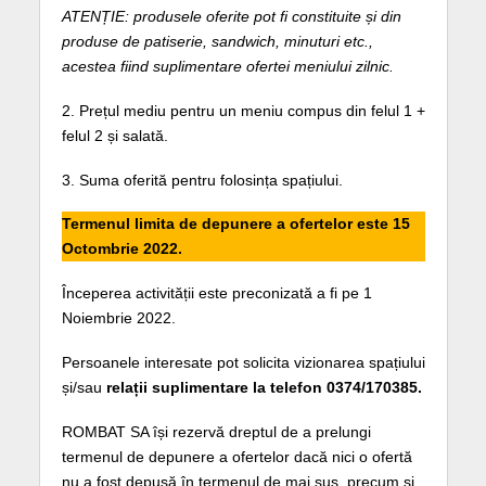
ATENȚIE: produsele oferite pot fi constituite și din
produse de patiserie, sandwich, minuturi etc.,
acestea fiind suplimentare ofertei meniului zilnic.
2. Prețul mediu pentru un meniu compus din felul 1 +
felul 2 și salată.
3. Suma oferită pentru folosința spațiului.
Termenul limita de depunere a ofertelor este 15
Octombrie 2022.
Începerea activității este preconizată a fi pe 1
Noiembrie 2022.
Persoanele interesate pot solicita vizionarea spațiului
și/sau
relații suplimentare la telefon 0374/170385.
ROMBAT SA își rezervă dreptul de a prelungi
termenul de depunere a ofertelor dacă nici o ofertă
nu a fost depusă în termenul de mai sus, precum și