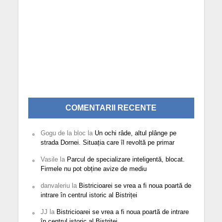
COMENTARII RECENTE
Gogu de la bloc
la
Un ochi râde, altul plânge pe
strada Dornei. Situația care îl revoltă pe primar
Vasile
la
Parcul de specializare inteligentă, blocat.
Firmele nu pot obține avize de mediu
danvaleriu
la
Bistricioarei se vrea a fi noua poartă de
intrare în centrul istoric al Bistriței
JJ
la
Bistricioarei se vrea a fi noua poartă de intrare
în centrul istoric al Bistriței