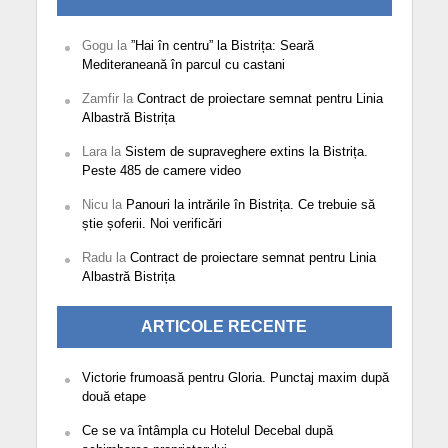
Gogu
la
”Hai în centru” la Bistrița: Seară
Mediteraneană în parcul cu castani
Zamfir
la
Contract de proiectare semnat pentru Linia
Albastră Bistrița
Lara
la
Sistem de supraveghere extins la Bistrița.
Peste 485 de camere video
Nicu
la
Panouri la intrările în Bistrița. Ce trebuie să
știe șoferii. Noi verificări
Radu
la
Contract de proiectare semnat pentru Linia
Albastră Bistrița
ARTICOLE RECENTE
Victorie frumoasă pentru Gloria. Punctaj maxim după
două etape
Ce se va întâmpla cu Hotelul Decebal după