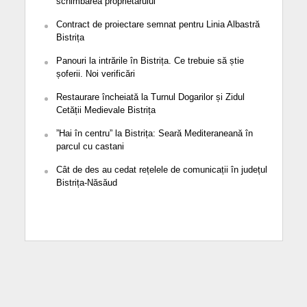
schimbarea proprietarului
Contract de proiectare semnat pentru Linia Albastră
Bistrița
Panouri la intrările în Bistrița. Ce trebuie să știe
șoferii. Noi verificări
Restaurare încheiată la Turnul Dogarilor și Zidul
Cetății Medievale Bistrița
”Hai în centru” la Bistrița: Seară Mediteraneană în
parcul cu castani
Cât de des au cedat rețelele de comunicații în județul
Bistrița-Năsăud