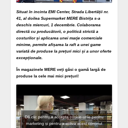
Situat în incinta EMI Center, Strada Libertății nr.
41, al doilea Supermarket MERE Bistrița s-a
deschis miercuri, 1 decembrie. Colaborarea
directă cu producătorii, o politică strictă a
costurilor și aplicarea unei marje comerciale
minime, permite afișarea la raft a unei game
variată de produse la prețuri mici și a unor oferte
excepționale.
În magazinele MERE veți găsi o gamă largă de
produse la cele mai mici prețuri!
Dă clic pentru a accepta cookie-urile pentru
marketing și pentru a activa acest conținut