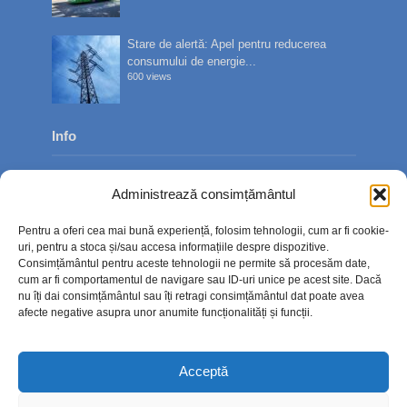
Stare de alertă: Apel pentru reducerea
consumului de energie...
600 views
Info
Despre noi
Administrează consimțământul
Publicitate
Pentru a oferi cea mai bună experiență, folosim tehnologii, cum ar fi cookie-
Contact
uri, pentru a stoca și/sau accesa informațiile despre dispozitive.
Consimțământul pentru aceste tehnologii ne permite să procesăm date,
Politica de confidențialitate
cum ar fi comportamentul de navigare sau ID-uri unice pe acest site. Dacă
nu îți dai consimțământul sau îți retragi consimțământul dat poate avea
Politică cookie-uri (UE)
afecte negative asupra unor anumite funcționalități și funcții.
Acceptă