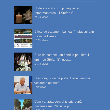
Unde și când vor fi priveghiul și
înmormântarea lui Ștefan S...
24.7k views
Bilete de tratament balnear în stațiuni prin
Casa de Pensii:...
15.7k views
Sute de oameni l-au condus pe ultimul
drum pe Ștefan Sîngeor...
14.7k views
Diaspora, bună de plată. Fiscul verifică
veniturile obținute...
14k views
Cum va arăta centrul istoric după
modernizare. Planurile pri...