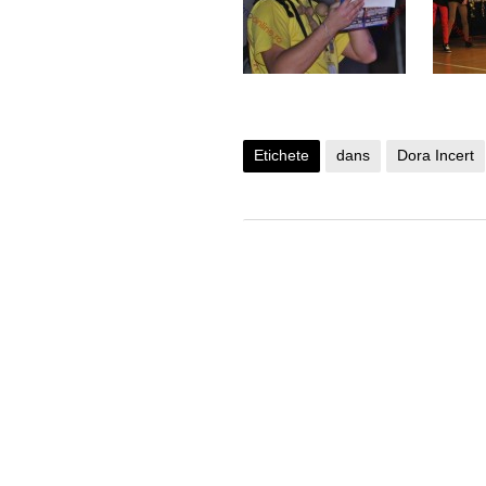
Etichete
dans
Dora Incert