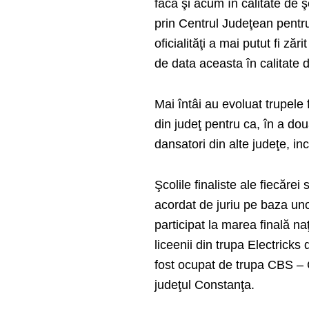
facă şi acum în calitate de ş
prin Centrul Judeţean pentr
oficialităţi a mai putut fi zăr
de data aceasta în calitate 
Mai întâi au evoluat trupele 
din judeţ pentru ca, în a dou
dansatori din alte judeţe, in
Şcolile finaliste ale fiecăre
acordat de juriu pe baza unor c
participat la marea finală n
liceenii din trupa Electricks 
fost ocupat de trupa CBS – 
judeţul Constanţa.