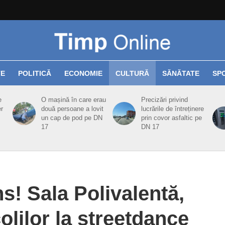
TE
POLITICĂ
ECONOMIE
CULTURĂ
SĂNĂTATE
SP
e
O mașină în care erau
Precizări privind
er
două persoane a lovit
lucrările de întreținere
un cap de pod pe DN
prin covor asfaltic pe
17
DN 17
s! Sala Polivalentă,
olilor la streetdance