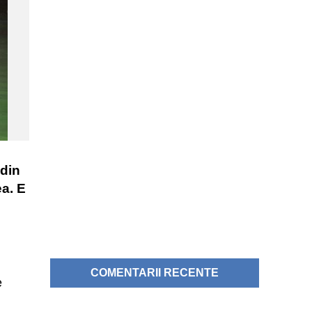
 din
ea. E
COMENTARII RECENTE
e