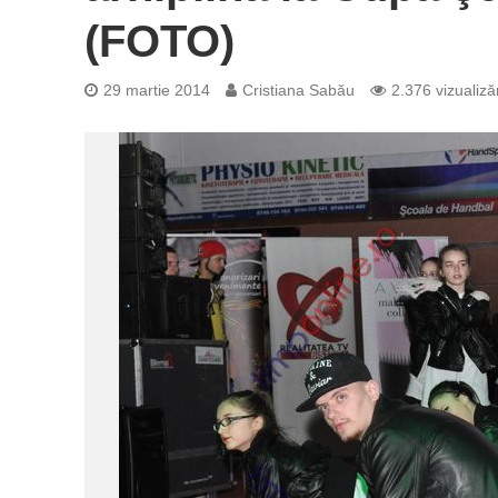
(FOTO)
29 martie 2014
Cristiana Sabău
2.376 vizualizăr