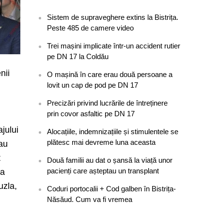
Sistem de supraveghere extins la Bistrița.
Peste 485 de camere video
Trei mașini implicate într-un accident rutier
pe DN 17 la Coldău
nii
O mașină în care erau două persoane a
lovit un cap de pod pe DN 17
Precizări privind lucrările de întreținere
prin covor asfaltic pe DN 17
ajului
Alocațiile, indemnizațiile și stimulentele se
plătesc mai devreme luna aceasta
 au
t
Două familii au dat o șansă la viață unor
pacienți care așteptau un transplant
 a
uzla,
Coduri portocalii + Cod galben în Bistrița-
Năsăud. Cum va fi vremea