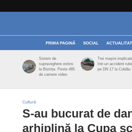
PRIMA PAGINĂ
SOCIAL
ACTUALITA
Sistem de
Trei mașini implicat
supraveghere extins
într-un accident ruti
la Bistrița. Peste 485
pe DN 17 la Coldău
de camere video
Cultură
S-au bucurat de dan
arhiplină la Cupa şc