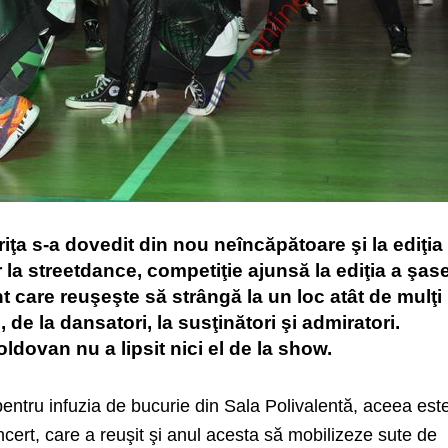
riţa s-a dovedit din nou neîncăpătoare şi la ediţia
 la streetdance, competiţie ajunsă la ediţia a şas
 care reuşeşte să strângă la un loc atât de mulţi
 de la dansatori, la susţinători şi admiratori.
dovan nu a lipsit nici el de la show.
entru infuzia de bucurie din Sala Polivalentă, aceea est
ncert, care a reuşit şi anul acesta să
mobilizeze sute de