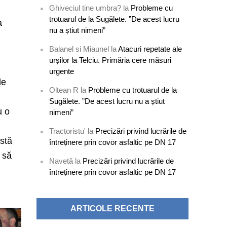
Ghiveciul tine umbra?
la
Probleme cu
trotuarul de la Sugălete. ”De acest lucru
a
nu a știut nimeni”
Balanel si Miaunel
la
Atacuri repetate ale
urșilor la Telciu. Primăria cere măsuri
urgente
le
Oltean R
la
Probleme cu trotuarul de la
Sugălete. ”De acest lucru nu a știut
u o
nimeni”
Tractoristu'
la
Precizări privind lucrările de
astă
întreținere prin covor asfaltic pe DN 17
c să
Navetă
la
Precizări privind lucrările de
întreținere prin covor asfaltic pe DN 17
ARTICOLE RECENTE