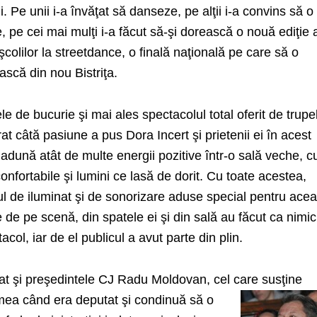
 Pe unii i-a învăţat să danseze, pe alţii i-a convins să o
e, pe cei mai mulţi i-a făcut să-şi dorească o nouă ediţie 
şcolilor la streetdance, o finală naţională pe care să o
ască din nou Bistriţa.
e de bucurie şi mai ales spectacolul total oferit de trupe
t câtă pasiune a pus Dora Incert şi prietenii ei în acest
dună atât de multe energii pozitive într-o sală veche, c
nconfortabile şi lumini ce lasă de dorit. Cu toate acestea,
ul de iluminat şi de sonorizare aduse special pentru ace
e de pe scenă, din spatele ei şi din sală au făcut ca nimi
col, iar de el publicul a avut parte din plin.
rat şi preşedintele CJ Radu Moldovan, cel care susţine
emea când era deputat
şi condinuă să o