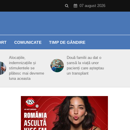
07 august 2026
ORT
COMUNICATE
TIMP DE GÂNDIRE
Alocațiile,
Două familii au dat o
indemnizațiile și
șansă la viață unor
stimulentele se
pacienți care așteptau
plătesc mai devreme
un transplant
luna aceasta