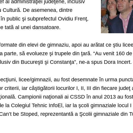
ef al administraţiei judeţene, inclusiv
u Cultură. De asemenea, dintre
it în public şi subprefectul Ovidiu Frenţ,
de tată al unei dansatoare.
formate din elevi de gimnaziu, apoi au arătat ce ştiu licee
a parte, să evolueze şi trupele din ţară. “Au venit 160 de
clusiv din Bucureşti şi Constanţa”, ne-a spus Dora Incert.
i secţiuni, licee/gimnazii, au fost desemnate în urma punct
riterii, iar câştigătorii locurilor I, II, III din fiecare judeţ
aţională. Campionii naţionali ai CSSD în anul 2013 au fos
de la Colegiul Tehnic InfoEl, iar la şcoli gimnaziale locul I
Can’t be Stoped, reprezentantă a Şcolii gimnaziale din T