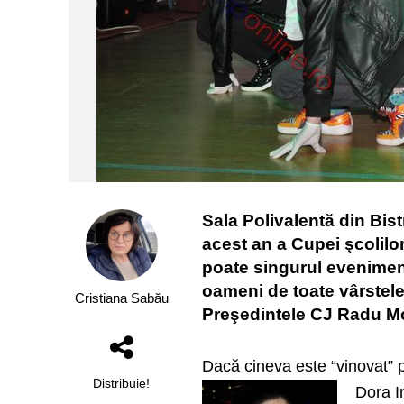
Sala Polivalentă din Bist
acest an a Cupei şcolilor
poate singurul eveniment
oameni de toate vârstele,
Cristiana Sabău
Preşedintele CJ Radu Mol
Dacă cineva este “vinovat” p
Distribuie!
Dora I