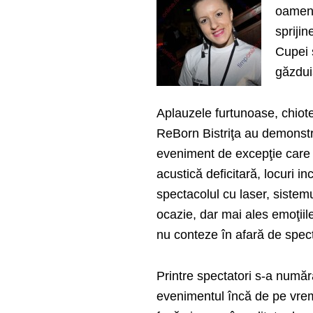
oameni.
sprijin
Cupei 
găzdui
Aplauzele furtunoase, chiotel
ReBorn Bistriţa au demonstra
eveniment de excepţie care a
acustică deficitară, locuri i
spectacolul cu laser, sistem
ocazie, dar mai ales emoţiil
nu conteze în afară de specta
Printre spectatori s-a numă
evenimentul încă de pe vr