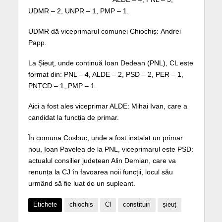
UDMR – 2, UNPR – 1, PMP – 1.
UDMR dă viceprimarul comunei Chiochiș: Andrei
Papp.
La Șieuț, unde continuă Ioan Dedean (PNL), CL este
format din: PNL – 4, ALDE – 2, PSD – 2, PER – 1,
PNȚCD – 1, PMP – 1.
Aici a fost ales viceprimar ALDE: Mihai Ivan, care a
candidat la funcția de primar.
În comuna Coșbuc, unde a fost instalat un primar
nou, Ioan Pavelea de la PNL, viceprimarul este PSD:
actualul consilier județean Alin Demian, care va
renunța la CJ în favoarea noii funcții, locul său
urmând să fie luat de un supleant.
Etichete
chiochis
Cl
constituiri
șieuț