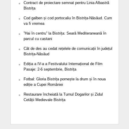
Contract de proiectare semnat pentru Linia Albastră
Bistrița
Cod galben și cod portocaliu în Bistrița-Năsăud. Cum
va fi vremea
”Hai în centru” la Bistrița: Seară Mediteraneană în
parcul cu castani
Cât de des au cedat rețelele de comunicații în județul
Bistrița-Năsăud
Ediția a IV-a a Festivalului Internațional de Film
Pasaje: 2-6 septembrie, Bistrița
Fotbal: Gloria Bistrița pornește la drum și în noua
ediție a Cupei României
Restaurare încheiată la Turnul Dogarilor și Zidul
Cetății Medievale Bistrița