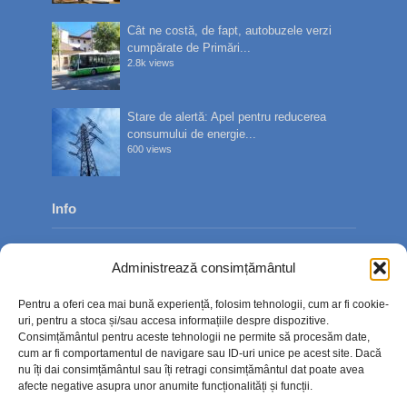
Cât ne costă, de fapt, autobuzele verzi
cumpărate de Primări...
2.8k views
Stare de alertă: Apel pentru reducerea
consumului de energie...
600 views
Info
Despre noi
Administrează consimțământul
Publicitate
Pentru a oferi cea mai bună experiență, folosim tehnologii, cum ar fi cookie-
Contact
uri, pentru a stoca și/sau accesa informațiile despre dispozitive.
Consimțământul pentru aceste tehnologii ne permite să procesăm date,
Politica de confidențialitate
cum ar fi comportamentul de navigare sau ID-uri unice pe acest site. Dacă
nu îți dai consimțământul sau îți retragi consimțământul dat poate avea
Politică cookie-uri (UE)
afecte negative asupra unor anumite funcționalități și funcții.