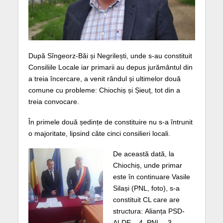
După Sîngeorz-Băi și Negrilești, unde s-au constituit
Consiliile Locale iar primarii au depus jurământul din
a treia încercare, a venit rândul și ultimelor două
comune cu probleme: Chiochiș și Șieuț, tot din a
treia convocare.
În primele două ședințe de constituire nu s-a întrunit
o majoritate, lipsind câte cinci consilieri locali.
De această dată, la
Chiochiș, unde primar
este în continuare Vasile
Silași (PNL, foto), s-a
constituit CL care are
structura: Alianța PSD-
ALDE – 4, PNL – 3,