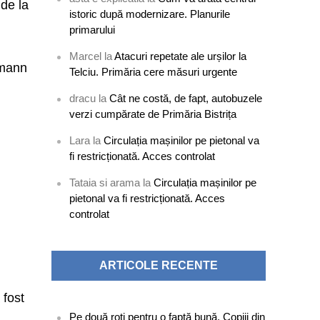
 de la
istoric după modernizare. Planurile
primarului
Marcel
la
Atacuri repetate ale urșilor la
ermann
Telciu. Primăria cere măsuri urgente
dracu
la
Cât ne costă, de fapt, autobuzele
verzi cumpărate de Primăria Bistrița
Lara
la
Circulația mașinilor pe pietonal va
i
fi restricționată. Acces controlat
Tataia si arama
la
Circulația mașinilor pe
pietonal va fi restricționată. Acces
controlat
ARTICOLE RECENTE
 fost
Pe două roți pentru o faptă bună. Copiii din
e