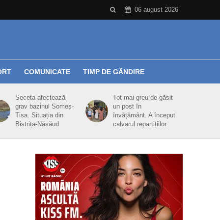
06 august 2026
ORT
COMUNICATE
TIMP DE GÂNDIRE
Seceta afectează
Tot mai greu de găsit
grav bazinul Someș-
un post în
Tisa. Situația din
învățământ. A început
Bistrița-Năsăud
calvarul repartițiilor