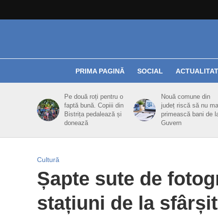
PRIMA PAGINĂ
SOCIAL
ACTUALITA
Pe două roți pentru o
Nouă comune din
faptă bună. Copiii din
județ riscă să nu ma
Bistrița pedalează și
primească bani de l
donează
Guvern
Cultură
Șapte sute de fotogra
stațiuni de la sfârși