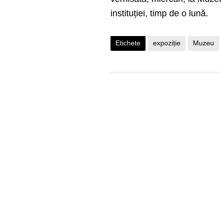
instituției, timp de o lună.
Etichete
expoziție
Muzeu