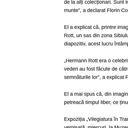
de la alți colecționari. Sunt 
munte”, a declarat Florin Co
El a explicat că, printre ima
Rott, un sas din zona Sibiul
diapozitiv, acest lucru întâm
„Hermann Rott era o celebrita
vederi au fost făcute de cătr
semnăturile lor”, a explicat 
El a mai spus că, din imagi
petreacă timpul liber, ce țin
Expoziția „Vilegiatura în Tra
vernisată, miercuri, la Muze