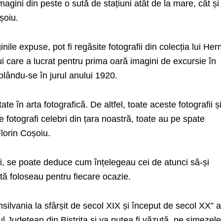
imagini din peste o sută de stațiuni atât de la mare, cât și
șoiu.
ginile expuse, pot fi regăsite fotografii din colecția lui H
ui care a lucrat pentru prima oară imagini de excursie în
plându-se în jurul anului 1920.
te în arta fotografică. De altfel, toate aceste fotografii ș
e fotografi celebri din țara noastră, toate au pe spate
Florin Coșoiu.
ni, se poate deduce cum înțelegeau cei de atunci să-și
ută foloseau pentru fiecare ocazie.
nsilvania la sfârșit de secol XIX și început de secol XX” a
ul Județean din Bistrița și va putea fi văzută, pe simezel