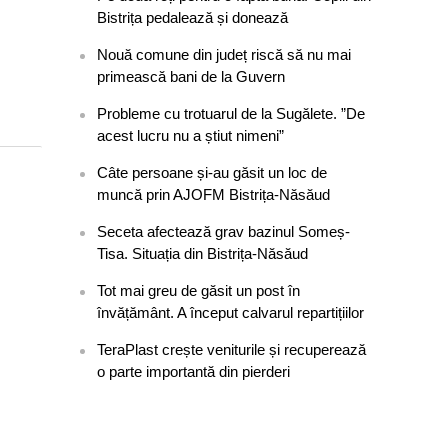
Bistrița pedalează și donează
Nouă comune din județ riscă să nu mai
primească bani de la Guvern
Probleme cu trotuarul de la Sugălete. ”De
acest lucru nu a știut nimeni”
Câte persoane și-au găsit un loc de
muncă prin AJOFM Bistrița-Năsăud
Seceta afectează grav bazinul Someș-
Tisa. Situația din Bistrița-Năsăud
Tot mai greu de găsit un post în
învățământ. A început calvarul repartițiilor
TeraPlast crește veniturile și recuperează
o parte importantă din pierderi