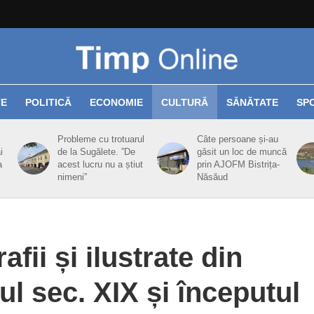
TE
POLITICĂ
ECONOMIE
CULTURĂ
SĂNĂTATE
SP
Probleme cu trotuarul
Câte persoane și-au
i
de la Sugălete. ”De
găsit un loc de muncă
a
acest lucru nu a știut
prin AJOFM Bistrița-
nimeni”
Năsăud
fii și ilustrate din
tul sec. XIX și începutul