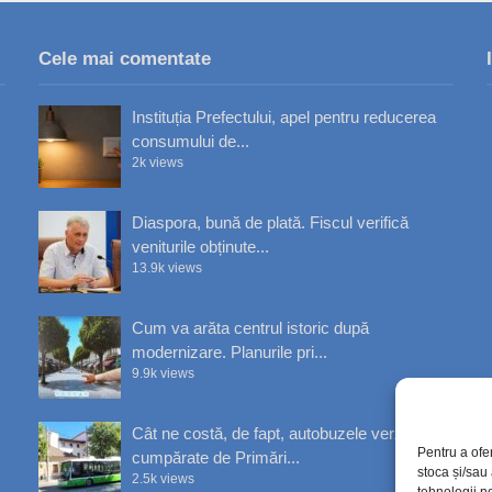
Cele mai comentate
Instituția Prefectului, apel pentru reducerea
consumului de...
2k views
Diaspora, bună de plată. Fiscul verifică
veniturile obținute...
13.9k views
Cum va arăta centrul istoric după
modernizare. Planurile pri...
9.9k views
Cât ne costă, de fapt, autobuzele verzi
Pentru a ofe
cumpărate de Primări...
stoca și/sau
2.5k views