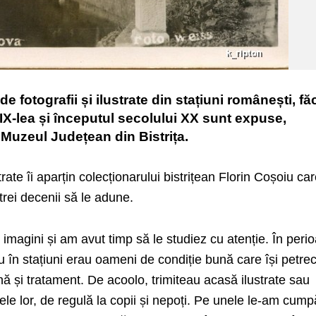
 fotografii și ilustrate din stațiuni românești, fă
 XIX-lea și începutul secolului XX sunt expuse,
 Muzeul Județean din Bistrița.
trate îi aparțin colecționarului bistrițean Florin Coșoiu ca
trei decenii să le adune.
 imagini și am avut timp să le studiez cu atenție. În peri
 în stațiuni erau oameni de condiție bună care își petre
hnă și tratament. De acoolo, trimiteau acasă ilustrate sau
dele lor, de regulă la copii și nepoți. Pe unele le-am cump