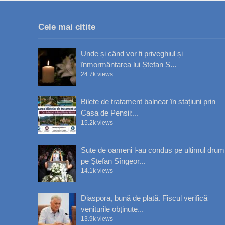
Cele mai citite
Unde și când vor fi priveghiul și
înmormântarea lui Ștefan S...
24.7k views
Bilete de tratament balnear în stațiuni prin
Casa de Pensii:...
15.2k views
Sute de oameni l-au condus pe ultimul drum
pe Ștefan Sîngeor...
14.1k views
Diaspora, bună de plată. Fiscul verifică
veniturile obținute...
13.9k views