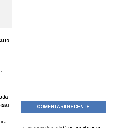
cute
re
oada
ceau
COMENTARII RECENTE
ărat
asta e explicatia
la
Cum va arăta centrul