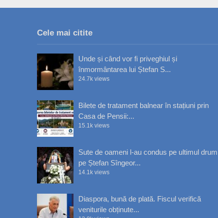
Cele mai citite
Unde și când vor fi priveghiul și
înmormântarea lui Ștefan S...
24.7k views
Bilete de tratament balnear în stațiuni prin
Casa de Pensii:...
15.1k views
Sute de oameni l-au condus pe ultimul drum
pe Ștefan Sîngeor...
14.1k views
Diaspora, bună de plată. Fiscul verifică
veniturile obținute...