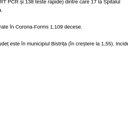
RT PCR și 138 teste rapide) dintre care 17 la Spitalul
a.
strate în Corona-Forms 1.109 decese.
eț este în municipiul Bistrița (în creștere la 1,55). Incid