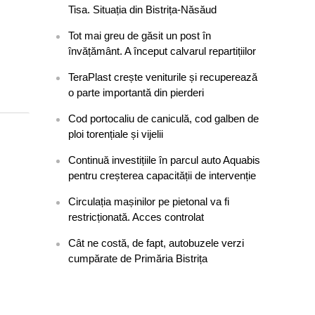
Tisa. Situația din Bistrița-Năsăud
Tot mai greu de găsit un post în
învățământ. A început calvarul repartițiilor
TeraPlast crește veniturile și recuperează
o parte importantă din pierderi
Cod portocaliu de caniculă, cod galben de
ploi torențiale și vijelii
Continuă investițiile în parcul auto Aquabis
pentru creșterea capacității de intervenție
Circulația mașinilor pe pietonal va fi
restricționată. Acces controlat
Cât ne costă, de fapt, autobuzele verzi
cumpărate de Primăria Bistrița