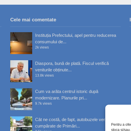
Cele mai comentate
Instituția Prefectului, apel pentru reducerea
consumului de...
2k views
Diaspora, bună de plată. Fiscul verifică
veniturile obținute...
13.8k views
Cum va arăta centrul istoric după
modernizare. Planurile pri...
9.7k views
Cât ne costă, de fapt, autobuzele verzi
Pentru a ofe
cumpărate de Primări...
stoca și/sau