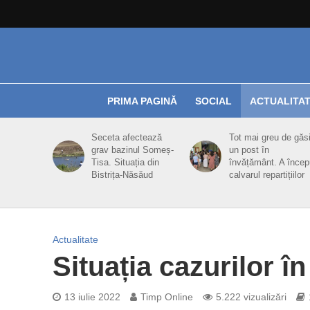
PRIMA PAGINĂ
SOCIAL
ACTUALITA
Seceta afectează
Tot mai greu de găsi
grav bazinul Someș-
un post în
Tisa. Situația din
învățământ. A încep
Bistrița-Năsăud
calvarul repartițiilor
Actualitate
Situația cazurilor î
13 iulie 2022
Timp Online
5.222 vizualizări