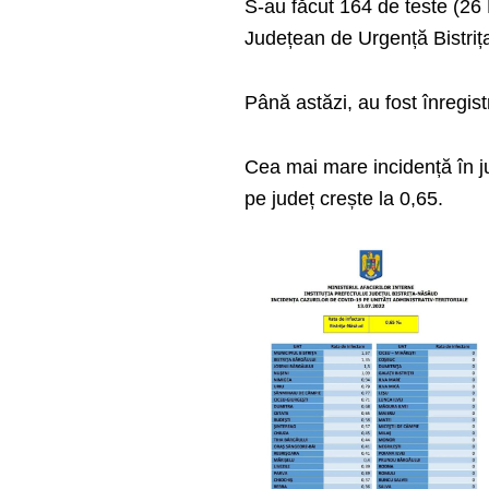
S-au făcut 164 de teste (26 
Județean de Urgență Bistriț
Până astăzi, au fost înregi
Cea mai mare incidență în jud
pe județ crește la 0,65.