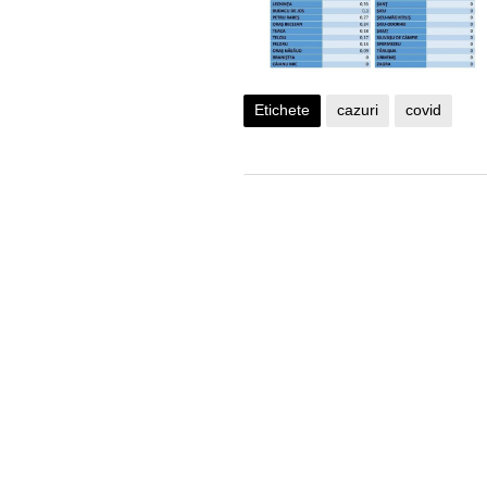
Etichete
cazuri
covid