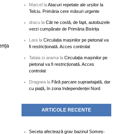
Marcel
la
Atacuri repetate ale urșilor la
Telciu. Primăria cere măsuri urgente
dracu
la
Cât ne costă, de fapt, autobuzele
verzi cumpărate de Primăria Bistrița
Lara
la
Circulația mașinilor pe pietonal va
ența
fi restricționată. Acces controlat
Tataia si arama
la
Circulația mașinilor pe
pietonal va fi restricționată. Acces
controlat
Dragnea
la
Fără parcare supraetajată, dar
cu piață, în zona Independenței Nord
ARTICOLE RECENTE
Seceta afectează grav bazinul Someș-