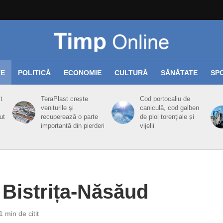
TE
POLITICĂ
ECONOMIE
CULTURĂ
SĂNĂTATE
SP
t
TeraPlast crește
Cod portocaliu de
veniturile și
caniculă, cod galben
ut
recuperează o parte
de ploi torențiale și
importantă din pierderi
vijelii
n Bistrița-Năsăud
1 min de citit