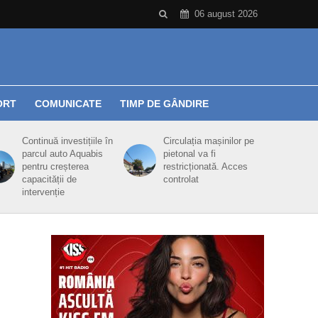
06 august 2026
ORT
COMUNICATE
TIMP DE GÂNDIRE
Continuă investițiile în
Circulația mașinilor pe
parcul auto Aquabis
pietonal va fi
pentru creșterea
restricționată. Acces
capacității de
controlat
intervenție