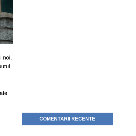
i noi,
putul
mate
COMENTARII RECENTE