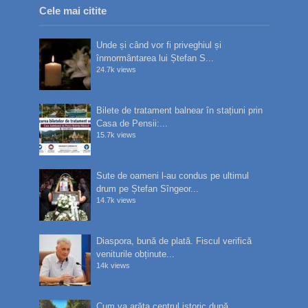
Cele mai citite
Unde și când vor fi priveghiul și
înmormântarea lui Ștefan S...
24.7k views
Bilete de tratament balnear în stațiuni prin
Casa de Pensii:...
15.7k views
Sute de oameni l-au condus pe ultimul
drum pe Ștefan Sîngeor...
14.7k views
Diaspora, bună de plată. Fiscul verifică
veniturile obținute...
14k views
Cum va arăta centrul istoric după