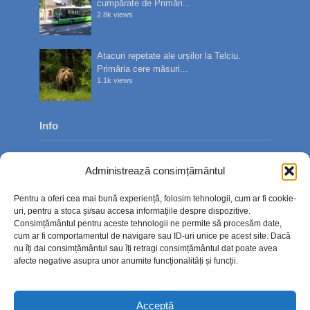
cumpărate de Primări...
2.8k views
Atacuri repetate ale urșilor la Telciu.
Primăria cere măsuri...
1.1k views
Info
Despre noi
Administrează consimțământul
Publicitate
Pentru a oferi cea mai bună experiență, folosim tehnologii, cum ar fi cookie-
Contact
uri, pentru a stoca și/sau accesa informațiile despre dispozitive.
Consimțământul pentru aceste tehnologii ne permite să procesăm date,
Politica de confidențialitate
cum ar fi comportamentul de navigare sau ID-uri unice pe acest site. Dacă
nu îți dai consimțământul sau îți retragi consimțământul dat poate avea
Politică cookie-uri (UE)
afecte negative asupra unor anumite funcționalități și funcții.
Acceptă