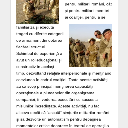
pentru militarii
români, cât
şi pentru militarii membri
ai coaliţiei, pentru a se
familiariza şi executa
trageri cu diferite categorii
de armament din dotarea
fiecărei structuri.
Schimbul de experienţă a
avut un rol educaţional şi
constructiv în acelaşi
timp, dezvoltând relaţiile interpersonale şi menţinând
coeziunea în cadrul coaliţiei. Toate aceste activităţi
au ca scop principal menţinerea capacităţii
operaţionale a plutoanelor din organigrama
companiei, în vederea executării cu succes a
misiunilor încredinţate. Aceste activităţi, nu fac
altceva decăt să “ascută” simţurile militarilor români
şi să dezvolte un automatism pentru depăşirea
momentelor critice deoarece în teatrul de operaţii o