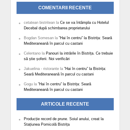
COMENTARII RECENTE
cetatean bistritean
la
Ce se va întâmpla cu Hotelul
Decebal după schimbarea proprietarului
Bogdan Somesan
la
”Hai în centru” la Bistrița: Seară
Mediteraneană în parcul cu castani
Celentano
la
Panouri la intrările în Bistrița. Ce trebuie
să știe șoferii. Noi verificări
Jakuelina - ristorante
la
”Hai în centru” la Bistrița:
Seară Mediteraneană în parcul cu castani
Gogu
la
”Hai în centru” la Bistrița: Seară
Mediteraneană în parcul cu castani
ARTICOLE RECENTE
Producție record de prune. Soiul anului, creat la
Stațiunea Pomicolă Bistrița