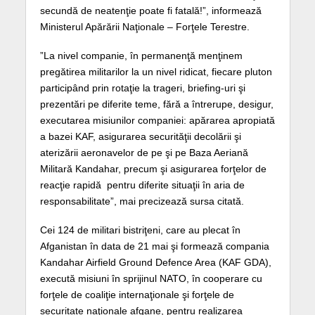
secundă de neatenţie poate fi fatală!”, informează
Ministerul Apărării Naţionale – Forţele Terestre.
”La nivel companie, în permanenţă menţinem
pregătirea militarilor la un nivel ridicat, fiecare pluton
participând prin rotaţie la trageri, briefing-uri şi
prezentări pe diferite teme, fără a întrerupe, desigur,
executarea misiunilor companiei: apărarea apropiată
a bazei KAF, asigurarea securităţii decolării şi
aterizării aeronavelor de pe şi pe Baza Aeriană
Militară Kandahar, precum şi asigurarea forţelor de
reacţie rapidă pentru diferite situaţii în aria de
responsabilitate”, mai precizează sursa citată.
Cei 124 de militari bistriţeni, care au plecat în
Afganistan în data de 21 mai şi formează compania
Kandahar Airfield Ground Defence Area (KAF GDA),
execută misiuni în sprijinul NATO, în cooperare cu
forţele de coaliţie internaţionale şi forţele de
securitate naţionale afgane, pentru realizarea