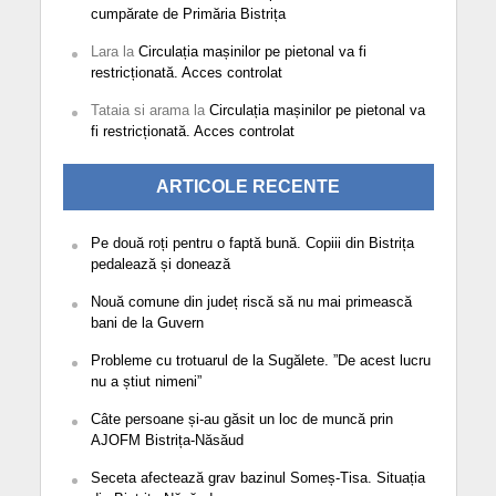
cumpărate de Primăria Bistrița
Lara
la
Circulația mașinilor pe pietonal va fi
restricționată. Acces controlat
Tataia si arama
la
Circulația mașinilor pe pietonal va
fi restricționată. Acces controlat
ARTICOLE RECENTE
Pe două roți pentru o faptă bună. Copiii din Bistrița
pedalează și donează
Nouă comune din județ riscă să nu mai primească
bani de la Guvern
Probleme cu trotuarul de la Sugălete. ”De acest lucru
nu a știut nimeni”
Câte persoane și-au găsit un loc de muncă prin
AJOFM Bistrița-Năsăud
Seceta afectează grav bazinul Someș-Tisa. Situația