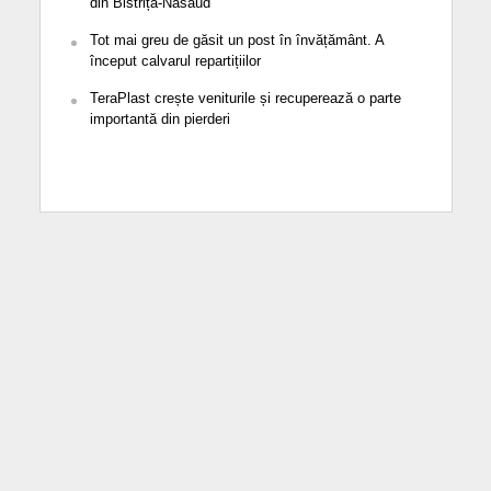
din Bistrița-Năsăud
Tot mai greu de găsit un post în învățământ. A
început calvarul repartițiilor
TeraPlast crește veniturile și recuperează o parte
importantă din pierderi