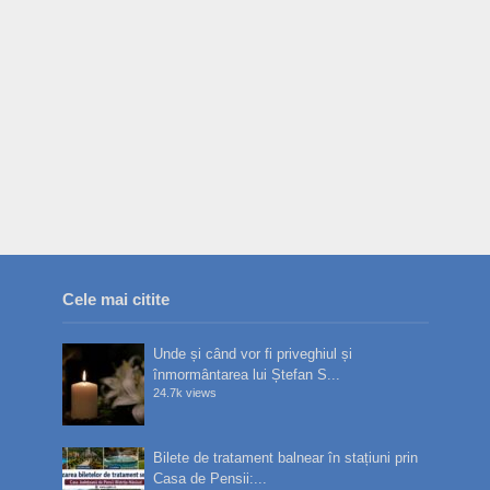
Cele mai citite
Unde și când vor fi priveghiul și
înmormântarea lui Ștefan S...
24.7k views
Bilete de tratament balnear în stațiuni prin
Casa de Pensii:...