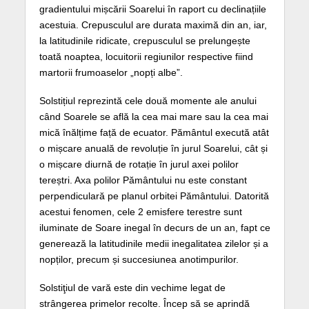
gradientului mișcării Soarelui în raport cu declinațiile
acestuia. Crepusculul are durata maximă din an, iar,
la latitudinile ridicate, crepusculul se prelungește
toată noaptea, locuitorii regiunilor respective fiind
martorii frumoaselor „nopți albe”.
Solstițiul reprezintă cele două momente ale anului
când Soarele se află la cea mai mare sau la cea mai
mică înălțime față de ecuator. Pământul execută atât
o mișcare anuală de revoluție în jurul Soarelui, cât și
o mișcare diurnă de rotație în jurul axei polilor
tereștri. Axa polilor Pământului nu este constant
perpendiculară pe planul orbitei Pământului. Datorită
acestui fenomen, cele 2 emisfere terestre sunt
iluminate de Soare inegal în decurs de un an, fapt ce
generează la latitudinile medii inegalitatea zilelor și a
nopților, precum și succesiunea anotimpurilor.
Solstiţiul de vară este din vechime legat de
strângerea primelor recolte. Încep să se aprindă