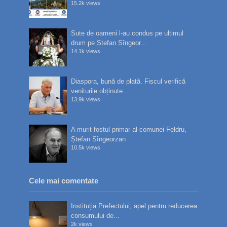
15.2k views
Sute de oameni l-au condus pe ultimul
drum pe Ștefan Sîngeor...
14.1k views
Diaspora, bună de plată. Fiscul verifică
veniturile obținute...
13.9k views
A murit fostul primar al comunei Feldru,
Ștefan Sîngeorzan
10.5k views
Cele mai comentate
Instituția Prefectului, apel pentru reducerea
consumului de...
2k views