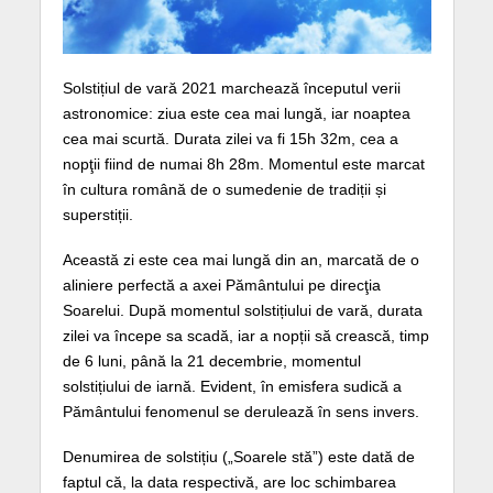
Solstițiul de vară 2021 marchează începutul verii
astronomice: ziua este cea mai lungă, iar noaptea
cea mai scurtă. Durata zilei va fi 15h 32m, cea a
nopţii fiind de numai 8h 28m. Momentul este marcat
în cultura română de o sumedenie de tradiții și
superstiții.
Această zi este cea mai lungă din an, marcată de o
aliniere perfectă a axei Pământului pe direcţia
Soarelui. După momentul solstițiului de vară, durata
zilei va începe sa scadă, iar a nopții să crească, timp
de 6 luni, până la 21 decembrie, momentul
solstițiului de iarnă. Evident, în emisfera sudică a
Pământului fenomenul se derulează în sens invers.
Denumirea de solstițiu („Soarele stă”) este dată de
faptul că, la data respectivă, are loc schimbarea