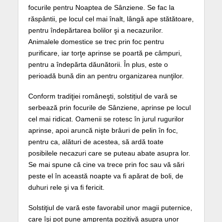
focurile pentru Noaptea de Sânziene. Se fac la
răspântii, pe locul cel mai înalt, lângă ape stătătoare,
pentru îndepărtarea bolilor şi a necazurilor.
Animalele domestice se trec prin foc pentru
purificare, iar torţe aprinse se poartă pe câmpuri,
pentru a îndepărta dăunătorii. În plus, este o
perioadă bună din an pentru organizarea nunţilor.
Conform tradiţiei româneşti, solstițiul de vară se
serbează prin focurile de Sânziene, aprinse pe locul
cel mai ridicat. Oamenii se rotesc în jurul rugurilor
aprinse, apoi aruncă nişte brâuri de pelin în foc,
pentru ca, alături de acestea, să ardă toate
posibilele necazuri care se puteau abate asupra lor.
Se mai spune că cine va trece prin foc sau vă sări
peste el în această noapte va fi apărat de boli, de
duhuri rele şi va fi fericit.
Solstiţiul de vară este favorabil unor magii puternice,
care îşi pot pune amprenta pozitivă asupra unor