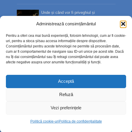
Unde și când vor fi priveghiul și
înmormântarea lui Ștefan S...
Administrează consimțământul
24.7k views
Pentru a oferi cea mai bună experiență, folosim tehnologii, cum ar fi cookie-
Bilete de tratament balnear în stațiuni prin
uri, pentru a stoca și/sau accesa informațiile despre dispozitive.
Casa de Pensii:...
Consimțământul pentru aceste tehnologii ne permite să procesăm date,
15.7k views
cum ar fi comportamentul de navigare sau ID-uri unice pe acest site. Dacă
nu îți dai consimțământul sau îți retragi consimțământul dat poate avea
afecte negative asupra unor anumite funcționalități și funcții.
Sute de oameni l-au condus pe ultimul
drum pe Ștefan Sîngeor...
14.7k views
Acceptă
Refuză
Diaspora, bună de plată. Fiscul verifică
veniturile obținute...
Vezi preferințele
14k views
Politică cookie-uri
Politica de confidențialitate
Cum va arăta centrul istoric după
modernizare. Planurile pri...