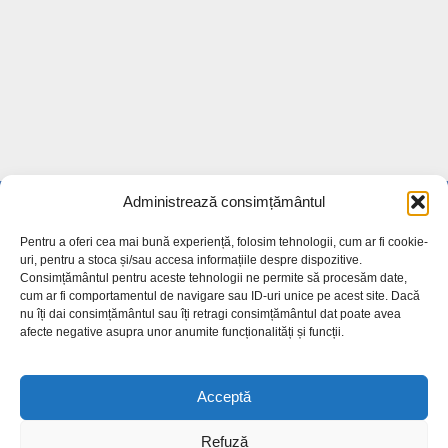
Administrează consimțământul
Cele mai citite
Pentru a oferi cea mai bună experiență, folosim tehnologii, cum ar fi cookie-
uri, pentru a stoca și/sau accesa informațiile despre dispozitive.
Unde și când vor fi priveghiul și
Consimțământul pentru aceste tehnologii ne permite să procesăm date,
înmormântarea lui Ștefan S...
cum ar fi comportamentul de navigare sau ID-uri unice pe acest site. Dacă
24.7k views
nu îți dai consimțământul sau îți retragi consimțământul dat poate avea
afecte negative asupra unor anumite funcționalități și funcții.
Producție record de prune. Soiul anului,
creat la Stațiunea...
Acceptă
18.6k views
Refuză