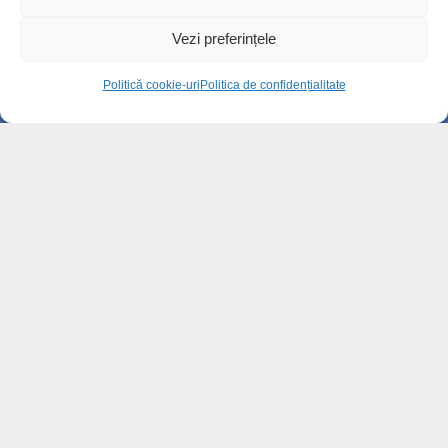
Bilete de tratament balnear în stațiuni prin
Casa de Pensii:...
Vezi preferințele
15.7k views
Politică cookie-uri
Politica de confidențialitate
Sute de oameni l-au condus pe ultimul
drum pe Ștefan Sîngeor...
14.8k views
Cum va arăta centrul istoric după
modernizare. Planurile pri...
12.7k views
Cele mai comentate
Instituția Prefectului, apel pentru reducerea
consumului de...
2k views