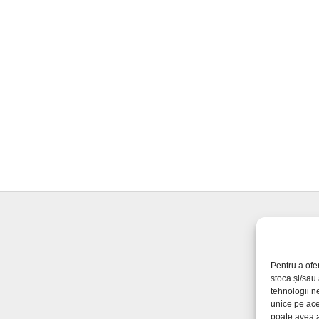
Pentru a ofe
stoca și/sau
tehnologii n
unice pe ace
poate avea a