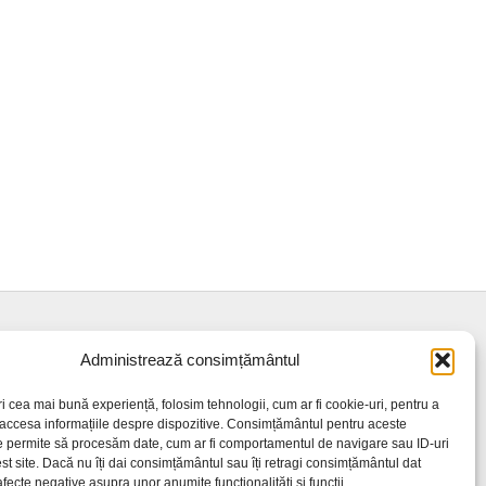
Administrează consimțământul
ri cea mai bună experiență, folosim tehnologii, cum ar fi cookie-uri, pentru a
 accesa informațiile despre dispozitive. Consimțământul pentru aceste
e permite să procesăm date, cum ar fi comportamentul de navigare sau ID-uri
st site. Dacă nu îți dai consimțământul sau îți retragi consimțământul dat
fecte negative asupra unor anumite funcționalități și funcții.