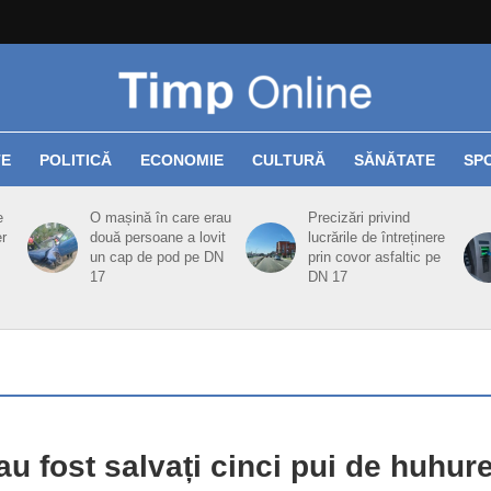
TE
POLITICĂ
ECONOMIE
CULTURĂ
SĂNĂTATE
SP
e
O mașină în care erau
Precizări privind
er
două persoane a lovit
lucrările de întreținere
un cap de pod pe DN
prin covor asfaltic pe
17
DN 17
u fost salvați cinci pui de huhur