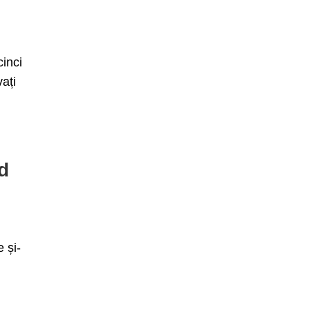
cinci
ați
d
 și-