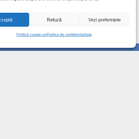
cceptă
Refuză
Vezi preferințele
Politică cookie-uri
Politica de confidențialitate
Info
Despre noi
Publicitate
Contact
Politica de confidențialitate
Politică cookie-uri (UE)