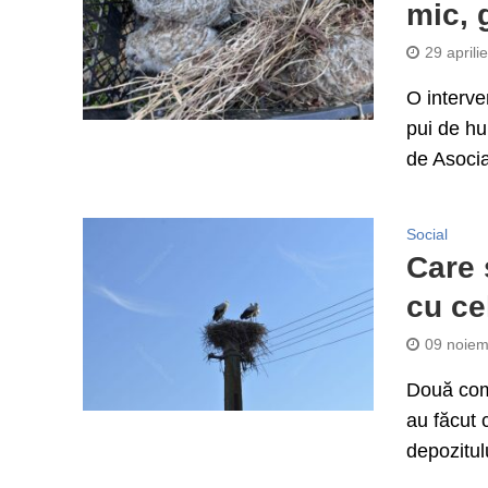
mic, g
29 aprili
O interve
pui de hu
de Asociaț
Social
Care 
cu ce
09 noiem
Două comu
au făcut 
depozitul