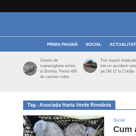
PRIMA PAGINĂ
SOCIAL
ACTUALITA
Sistem de
Trei mașini implicat
supraveghere extins
într-un accident ruti
la Bistrița. Peste 485
pe DN 17 la Coldău
de camere video
Tag - Asociația Harta Verde România
Social
Cum a