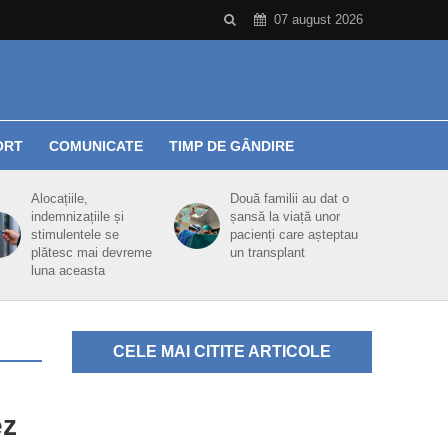
07 august 2026
ORT
COMUNICATE
TIMP DE GÂNDIRE
Alocațiile,
Două familii au dat o
indemnizațiile și
șansă la viață unor
stimulentele se
pacienți care așteptau
plătesc mai devreme
un transplant
luna aceasta
CELE MAI CITITE ARTICOLE
ez