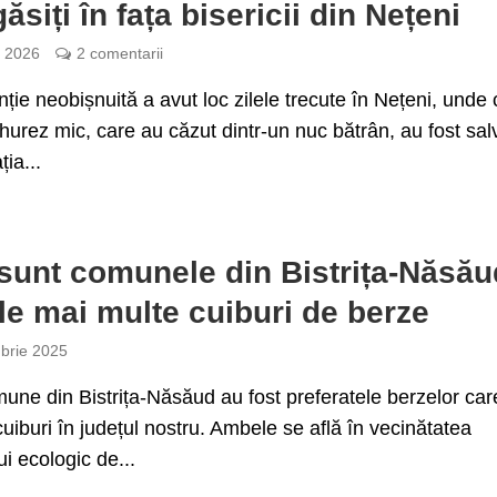
ăsiți în fața bisericii din Nețeni
e 2026
2 comentarii
nție neobișnuită a avut loc zilele trecute în Nețeni, unde 
hurez mic, care au căzut dintr-un nuc bătrân, au fost salv
ia...
sunt comunele din Bistrița-Năsău
le mai multe cuiburi de berze
brie 2025
ne din Bistrița-Năsăud au fost preferatele berzelor care
cuiburi în județul nostru. Ambele se află în vecinătatea
ui ecologic de...