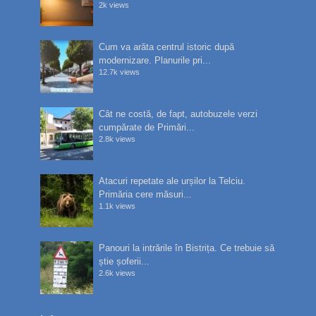
2k views
Cum va arăta centrul istoric după
modernizare. Planurile pri...
12.7k views
Cât ne costă, de fapt, autobuzele verzi
cumpărate de Primări...
2.8k views
Atacuri repetate ale urșilor la Telciu.
Primăria cere măsuri...
1.1k views
Panouri la intrările în Bistrița. Ce trebuie să
știe șoferii...
2.6k views