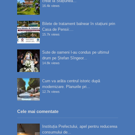
creat la Stațiunea...
16.4k views
Bilete de tratament balnear în stațiuni prin
Casa de Pensii:...
15.7k views
Sute de oameni l-au condus pe ultimul
drum pe Ștefan Sîngeor...
14.8k views
Cum va arăta centrul istoric după
modernizare. Planurile pri...
12.7k views
Cele mai comentate
Instituția Prefectului, apel pentru reducerea
consumului de...