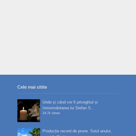
Cele mai citite
Unde și când vor fi priveghiul și
înmormântarea lui Ștefan S...
24.7k views
Producție record de prune. Soiul anului,