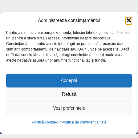
Administrează consimțământul
Pentru a oferi cea mai bună experiență, folosim tehnologii, cum ar fi cookie-
uri, pentru a stoca și/sau accesa informațiile despre dispozitive.
Cele mai citite
Consimțământul pentru aceste tehnologii ne permite să procesăm date,
cum ar fi comportamentul de navigare sau ID-uri unice pe acest site. Dacă
nu îți dai consimțământul sau îți retragi consimțământul dat poate avea
Unde și când vor fi priveghiul și
afecte negative asupra unor anumite funcționalități și funcții.
înmormântarea lui Ștefan S...
24.7k views
Acceptă
Bilete de tratament balnear în stațiuni prin
Casa de Pensii:...
Refuză
15.5k views
Vezi preferințele
Sute de oameni l-au condus pe ultimul
drum pe Ștefan Sîngeor...
Politică cookie-uri
Politica de confidențialitate
14.6k views