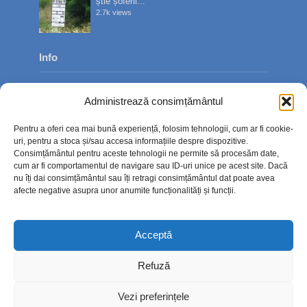
știe șoferii...
2.7k views
Info
Despre noi
Administrează consimțământul
Publicitate
Pentru a oferi cea mai bună experiență, folosim tehnologii, cum ar fi cookie-
Contact
uri, pentru a stoca și/sau accesa informațiile despre dispozitive.
Consimțământul pentru aceste tehnologii ne permite să procesăm date,
Politica de confidențialitate
cum ar fi comportamentul de navigare sau ID-uri unice pe acest site. Dacă
nu îți dai consimțământul sau îți retragi consimțământul dat poate avea
Politică cookie-uri (UE)
afecte negative asupra unor anumite funcționalități și funcții.
Acceptă
Refuză
Vezi preferințele