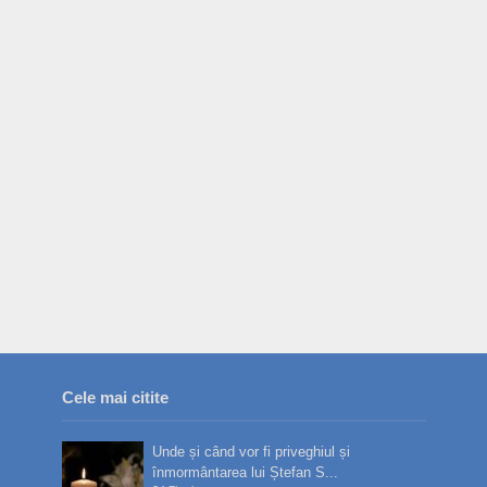
Cele mai citite
Unde și când vor fi priveghiul și
înmormântarea lui Ștefan S...