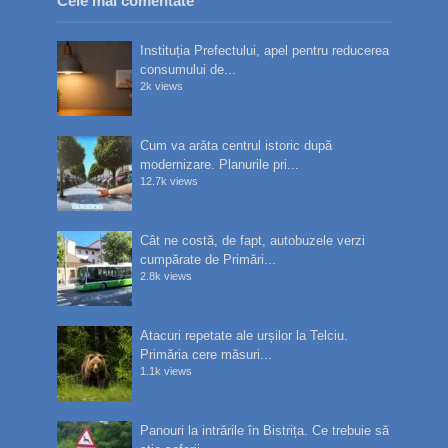
Cele mai comentate
Instituția Prefectului, apel pentru reducerea
consumului de...
2k views
Cum va arăta centrul istoric după
modernizare. Planurile pri...
12.7k views
Cât ne costă, de fapt, autobuzele verzi
cumpărate de Primări...
2.8k views
Atacuri repetate ale urșilor la Telciu.
Primăria cere măsuri...
1.1k views
Panouri la intrările în Bistrița. Ce trebuie să