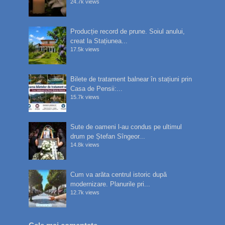
24.7k views
Producție record de prune. Soiul anului,
creat la Stațiunea...
17.5k views
Bilete de tratament balnear în stațiuni prin
Casa de Pensii:...
15.7k views
Sute de oameni l-au condus pe ultimul
drum pe Ștefan Sîngeor...
14.8k views
Cum va arăta centrul istoric după
modernizare. Planurile pri...
12.7k views