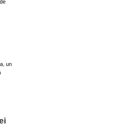
 de
ea, un
ă
ei