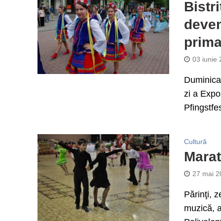
Bistr
deven
prima
03 iunie
Duminica 
zi a Expo
Pfingstfes
Cultură
Marat
27 mai 2
Părinţi, 
muzică, a