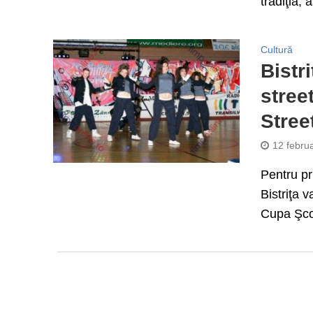
tradiţia, 
Cultură
Bistr
stree
Stre
12 febru
Pentru pr
Bistriţa v
Cupa Şcol