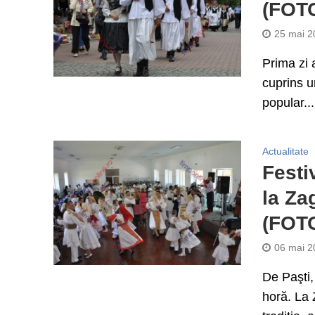
(FOT
25 mai 2
Prima zi a
cuprins u
popular...
Actualitate
Festi
la Za
(FOT
06 mai 2
De Paşti,
horă. La 