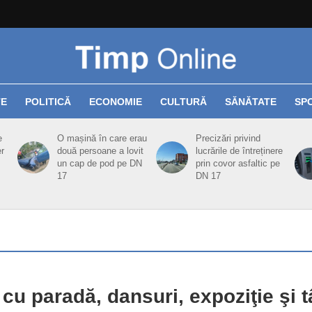
TE
POLITICĂ
ECONOMIE
CULTURĂ
SĂNĂTATE
SP
e
O mașină în care erau
Precizări privind
er
două persoane a lovit
lucrările de întreținere
un cap de pod pe DN
prin covor asfaltic pe
17
DN 17
 cu paradă, dansuri, expoziţie şi t