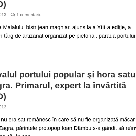
O)
013
1 comentariu
 Maialului bistriţean maghiar, ajuns la a XIII-a ediţie, a
n târg de artizanat organizat pe pietonal, parada portului
valul portului popular şi hora satu
gra. Primarul, expert la învârtită
O)
013
 nu era sat românesc în care să nu fie organizată măcar
Zagra, părintele protopop Ioan Dâmbu s-a gândit să reîn