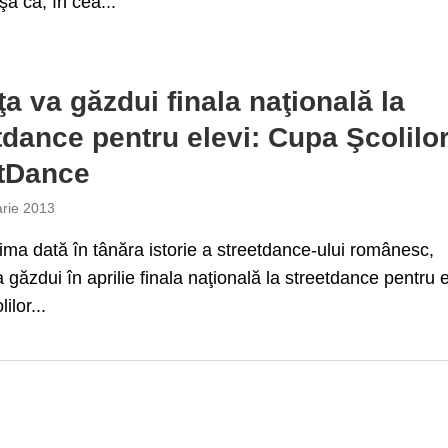
aşa că, în cea...
iţa va găzdui finala naţională la
tdance pentru elevi: Cupa Şcolilor
etDance
arie 2013
ima dată în tânăra istorie a streetdance-ului românesc,
a găzdui în aprilie finala naţională la streetdance pentru e
ilor...