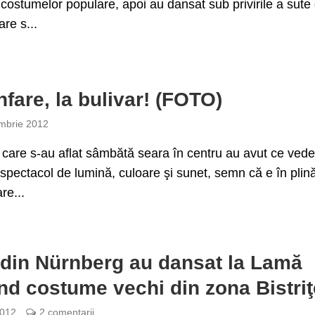
costumelor populare, apoi au dansat sub privirile a sute
re s...
nfare, la bulivar! (FOTO)
mbrie 2012
ii care s-au aflat sâmbătă seara în centru au avut ce ved
spectacol de lumină, culoare şi sunet, semn că e în plin
re...
 din Nürnberg au dansat la Lamă
nd costume vechi din zona Bistriţ
2012
2 comentarii