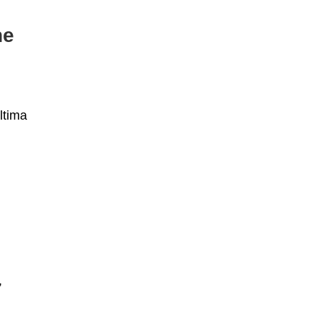
ne
ltima
,