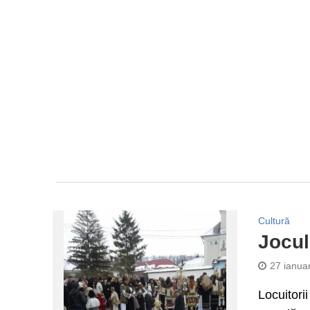
Cultură
Jocul
27 ianua
Locuitori