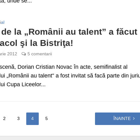
tă, unde se...
ial
de la „Românii au talent” a făcut
col şi la Bistriţa!
arie 2012
5 comentarii
cenă, Dorian Cristian Novac în acte, semifinalist al
i „Românii au talent” a fost invitat să facă parte din juriu
ui Cupa Liceelor...
2
3
4
5
ÎNAINTE