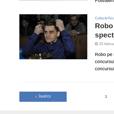
Polivalen
Cultură
•
Soc
Robo 
specta
25 febru
Robo pe s
concursulu
concursul
ÎNAPOI
1