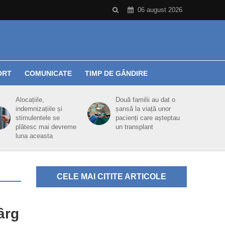
06 august 2026
ORT
COMUNICATE
TIMP DE GÂNDIRE
Alocațiile,
Două familii au dat o
indemnizațiile și
șansă la viață unor
stimulentele se
pacienți care așteptau
plătesc mai devreme
un transplant
luna aceasta
CELE MAI CITITE ARTICOLE
ârg