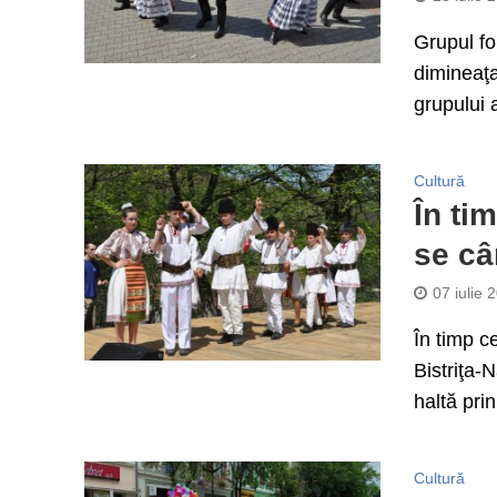
Grupul fo
dimineaţa
grupului a
Cultură
În ti
se câ
07 iulie 
În timp c
Bistriţa-
haltă prin
Cultură