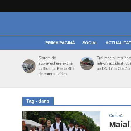
PRIMA PAGINĂ
SOCIAL
ACTUALITA
Sistem de
Trei mașini implicat
supraveghere extins
într-un accident ruti
la Bistrița. Peste 485
pe DN 17 la Coldău
de camere video
Tag - dans
Cultură
Maial