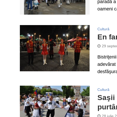
paradă a 
oameni ca
Cultură
En fa
29 septe
Bistriţen
adevărat 
desfăşura
Cultură
Saşii
purtâ
28 iulie 