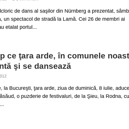
lcloric de dans al saşilor din Nürnberg a prezentat, sâm
, un spectacol de stradă la Lamă. Cei 26 de membri ai
u etalat portul...
mp ce ţara arde, în comunele noas
ntă şi se dansează
2012
e, la Bucureşti, ţara arde, ziua de duminică, 8 iulie, aduce
Năsăud, o puzderie de festivaluri, de la Şieu, la Rodna, c
...