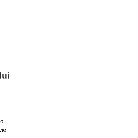
lui
 o
vie