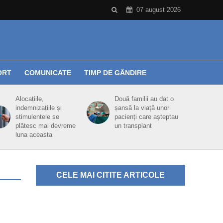
07 august 2026
ORT
COMUNICATE
TIMP DE GÂNDIRE
Alocațiile,
Două familii au dat o
indemnizațiile și
șansă la viață unor
stimulentele se
pacienți care așteptau
plătesc mai devreme
un transplant
luna aceasta
CELE MAI CITITE ARTICOLE
u