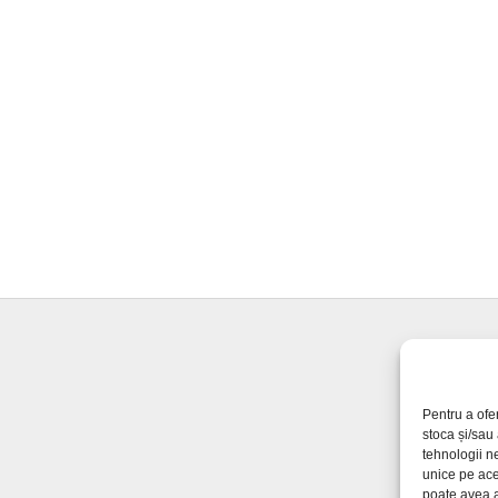
Pentru a ofe
stoca și/sau
tehnologii n
unice pe ace
poate avea a