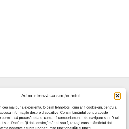
Administrează consimțământul
ri cea mai bună experiență, folosim tehnologii, cum ar fi cookie-uri, pentru a
 accesa informațiile despre dispozitive. Consimțământul pentru aceste
e permite să procesăm date, cum ar fi comportamentul de navigare sau ID-uri
st site. Dacă nu îți dai consimțământul sau îți retragi consimțământul dat
fecte negative asupra unor anumite funcționalități și funcții.