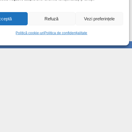
cceptă
Refuză
Vezi preferințele
Politică cookie-uri
Politica de confidențialitate
Info
Despre noi
Publicitate
Contact
Politica de confidențialitate
Politică cookie-uri (UE)