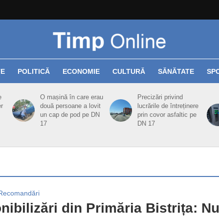
TE
POLITICĂ
ECONOMIE
CULTURĂ
SĂNĂTATE
SP
e
O mașină în care erau
Precizări privind
er
două persoane a lovit
lucrările de întreținere
un cap de pod pe DN
prin covor asfaltic pe
17
DN 17
Recomandări
nibilizări din Primăria Bistrița: N