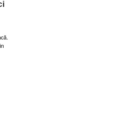
ci
ncă.
in