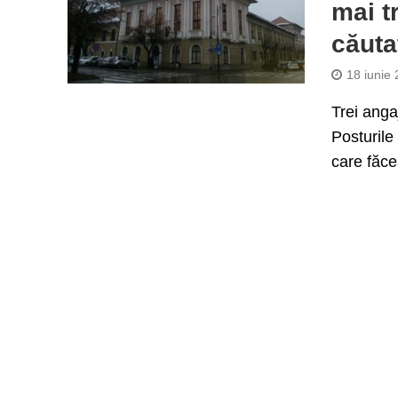
mai t
căuta
18 iunie
Trei angaj
Posturile
care făce