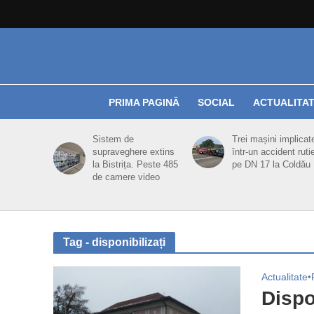
PRIMA PAGINĂ
SOCIAL
ACTUALITA
Sistem de
Trei mașini implicat
supraveghere extins
într-un accident ruti
la Bistrița. Peste 485
pe DN 17 la Coldău
de camere video
Tag - disponibilizați
Actualitate
•
Dispo