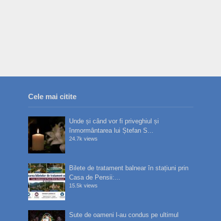
Cele mai citite
Unde și când vor fi priveghiul și
înmormântarea lui Ștefan S...
24.7k views
Bilete de tratament balnear în stațiuni prin
Casa de Pensii:...
15.5k views
Sute de oameni l-au condus pe ultimul