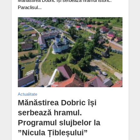
Mănăstirea Dobric își serbează hramul istoric.
Paraclisul...
Actualitate
Mănăstirea Dobric își
serbează hramul.
Programul slujbelor la
”Nicula Țibleșului”