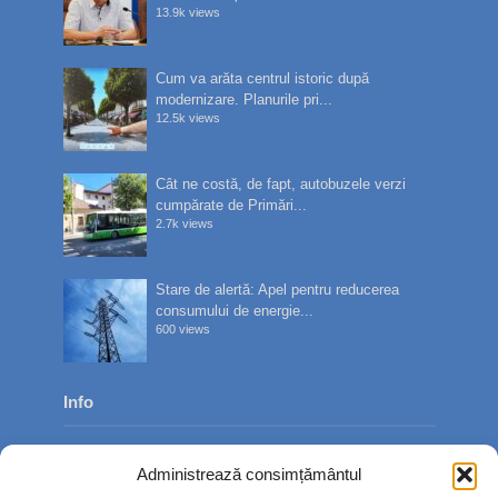
13.9k views
Cum va arăta centrul istoric după
modernizare. Planurile pri...
12.5k views
Cât ne costă, de fapt, autobuzele verzi
cumpărate de Primări...
2.7k views
Stare de alertă: Apel pentru reducerea
consumului de energie...
600 views
Info
Despre noi
Administrează consimțământul
Publicitate