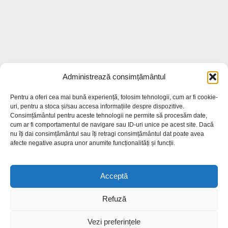
Administrează consimțământul
Cele mai citite
Pentru a oferi cea mai bună experiență, folosim tehnologii, cum ar fi cookie-
uri, pentru a stoca și/sau accesa informațiile despre dispozitive.
Consimțământul pentru aceste tehnologii ne permite să procesăm date,
Unde și când vor fi priveghiul și
cum ar fi comportamentul de navigare sau ID-uri unice pe acest site. Dacă
înmormântarea lui Ștefan S...
nu îți dai consimțământul sau îți retragi consimțământul dat poate avea
24.7k views
afecte negative asupra unor anumite funcționalități și funcții.
Bilete de tratament balnear în stațiuni prin
Acceptă
Casa de Pensii:...
15.7k views
Refuză
Sute de oameni l-au condus pe ultimul
Vezi preferințele
drum pe Ștefan Sîngeor...