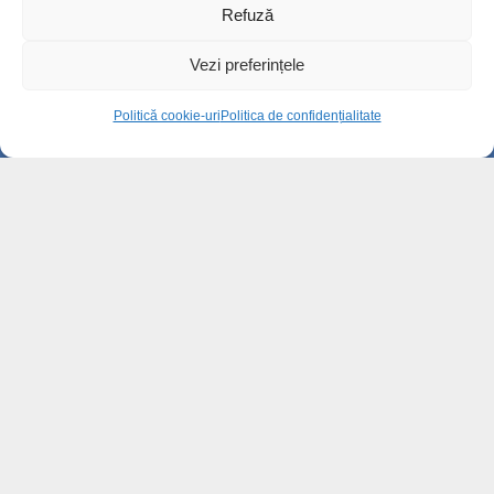
14k views
Refuză
Vezi preferințele
Cum va arăta centrul istoric după
modernizare. Planurile pri...
Politică cookie-uri
Politica de confidențialitate
12.7k views
Cele mai comentate
Instituția Prefectului, apel pentru reducerea
consumului de...
2k views
Cum va arăta centrul istoric după
modernizare. Planurile pri...
12.7k views
Diaspora, bună de plată. Fiscul verifică
veniturile obținute...
14k views