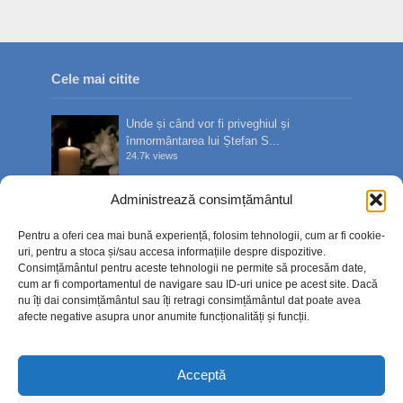
Cele mai citite
Unde și când vor fi priveghiul și
înmormântarea lui Ștefan S...
24.7k views
Administrează consimțământul
Bilete de tratament balnear în stațiuni prin
Casa de Pensii:...
Pentru a oferi cea mai bună experiență, folosim tehnologii, cum ar fi cookie-
15.7k views
uri, pentru a stoca și/sau accesa informațiile despre dispozitive.
Consimțământul pentru aceste tehnologii ne permite să procesăm date,
cum ar fi comportamentul de navigare sau ID-uri unice pe acest site. Dacă
Sute de oameni l-au condus pe ultimul
nu îți dai consimțământul sau îți retragi consimțământul dat poate avea
drum pe Ștefan Sîngeor...
afecte negative asupra unor anumite funcționalități și funcții.
14.7k views
Acceptă
Diaspora, bună de plată. Fiscul verifică
veniturile obținute...