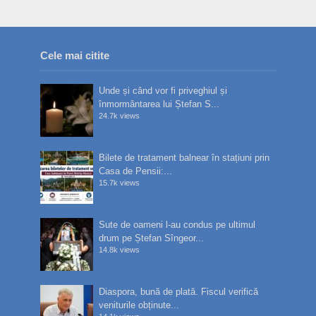
Cele mai citite
Unde și când vor fi priveghiul și
înmormântarea lui Ștefan S...
24.7k views
Bilete de tratament balnear în stațiuni prin
Casa de Pensii:...
15.7k views
Sute de oameni l-au condus pe ultimul
drum pe Ștefan Sîngeor...
14.8k views
Diaspora, bună de plată. Fiscul verifică
veniturile obținute...