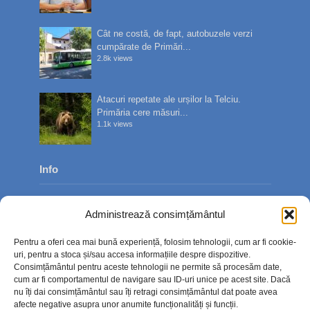
Cât ne costă, de fapt, autobuzele verzi
cumpărate de Primări...
2.8k views
Atacuri repetate ale urșilor la Telciu.
Primăria cere măsuri...
1.1k views
Info
Despre noi
Administrează consimțământul
Publicitate
Pentru a oferi cea mai bună experiență, folosim tehnologii, cum ar fi cookie-
Contact
uri, pentru a stoca și/sau accesa informațiile despre dispozitive.
Consimțământul pentru aceste tehnologii ne permite să procesăm date,
Politica de confidențialitate
cum ar fi comportamentul de navigare sau ID-uri unice pe acest site. Dacă
nu îți dai consimțământul sau îți retragi consimțământul dat poate avea
Politică cookie-uri (UE)
afecte negative asupra unor anumite funcționalități și funcții.