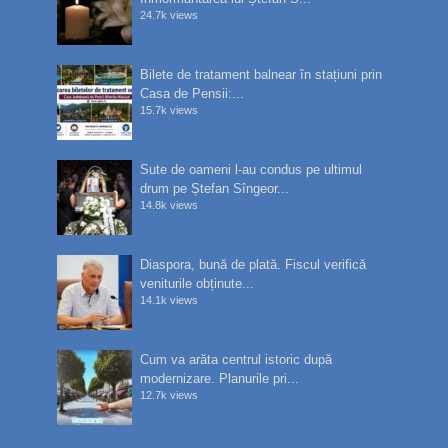
24.7k views
Bilete de tratament balnear în stațiuni prin
Casa de Pensii:...
15.7k views
Sute de oameni l-au condus pe ultimul
drum pe Ștefan Sîngeor...
14.8k views
Diaspora, bună de plată. Fiscul verifică
veniturile obținute...
14.1k views
Cum va arăta centrul istoric după
modernizare. Planurile pri...
12.7k views