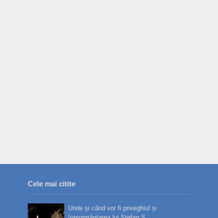
Cele mai citite
Unde și când vor fi priveghiul și
înmormântarea lui Ștefan S...