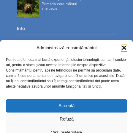
Primăria cere măsuri...
1.1k views
Info
Despre noi
Administrează consimțământul
Publicitate
Pentru a oferi cea mai bună experiență, folosim tehnologii, cum ar fi cookie-
Contact
uri, pentru a stoca și/sau accesa informațiile despre dispozitive.
Consimțământul pentru aceste tehnologii ne permite să procesăm date,
Politica de confidențialitate
cum ar fi comportamentul de navigare sau ID-uri unice pe acest site. Dacă
nu îți dai consimțământul sau îți retragi consimțământul dat poate avea
Politică cookie-uri (UE)
afecte negative asupra unor anumite funcționalități și funcții.
Acceptă
Refuză
Vezi preferințele