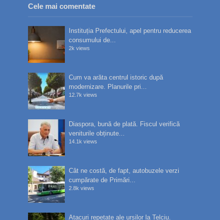
Cele mai comentate
Instituția Prefectului, apel pentru reducerea
consumului de...
2k views
Cum va arăta centrul istoric după
modernizare. Planurile pri...
12.7k views
Diaspora, bună de plată. Fiscul verifică
veniturile obținute...
14.1k views
Cât ne costă, de fapt, autobuzele verzi
cumpărate de Primări...
2.8k views
Atacuri repetate ale urșilor la Telciu.