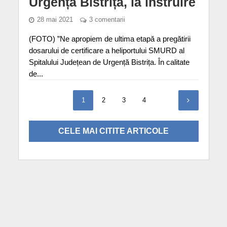
Urgență Bistrița, la instruire
28 mai 2021
3 comentarii
(FOTO) ”Ne apropiem de ultima etapă a pregătirii
dosarului de certificare a heliportului SMURD al
Spitalului Județean de Urgență Bistrița. În calitate
de...
1
2
3
4
CELE MAI CITITE ARTICOLE