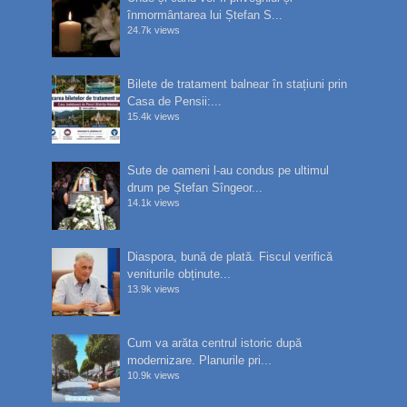
înmormântarea lui Ștefan S...
24.7k views
Bilete de tratament balnear în stațiuni prin
Casa de Pensii:...
15.4k views
Sute de oameni l-au condus pe ultimul
drum pe Ștefan Sîngeor...
14.1k views
Diaspora, bună de plată. Fiscul verifică
veniturile obținute...
13.9k views
Cum va arăta centrul istoric după
modernizare. Planurile pri...
10.9k views