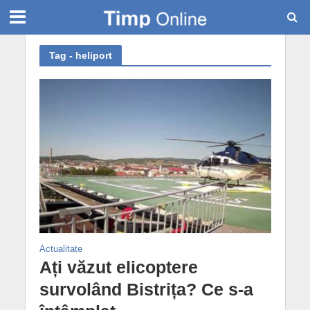
Tag - heliport
Actualitate
Ați văzut elicoptere
survolând Bistrița? Ce s-a