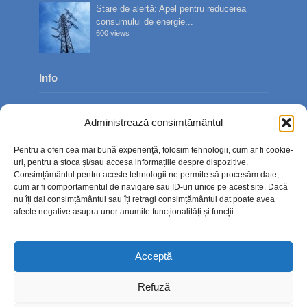
Stare de alertă: Apel pentru reducerea
consumului de energie...
600 views
Info
Despre noi
Administrează consimțământul
Publicitate
Pentru a oferi cea mai bună experiență, folosim tehnologii, cum ar fi cookie-
Contact
uri, pentru a stoca și/sau accesa informațiile despre dispozitive.
Consimțământul pentru aceste tehnologii ne permite să procesăm date,
Politica de confidențialitate
cum ar fi comportamentul de navigare sau ID-uri unice pe acest site. Dacă
nu îți dai consimțământul sau îți retragi consimțământul dat poate avea
Politică cookie-uri (UE)
afecte negative asupra unor anumite funcționalități și funcții.
Acceptă
Refuză