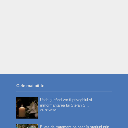
Cele mai citite
Unde și când vor fi priveghiul și
înmormântarea lui Ștefan S...
24.7k views
Bilete de tratament balnear în stațiuni prin