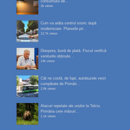
consumului de...
2k views
Cum va arăta centrul istoric după
modernizare. Planurile pri...
12.7k views
Diaspora, bună de plată. Fiscul verifică
veniturile obținute...
14k views
Cât ne costă, de fapt, autobuzele verzi
cumpărate de Primări...
2.8k views
Atacuri repetate ale urșilor la Telciu.
Primăria cere măsuri...
1.1k views