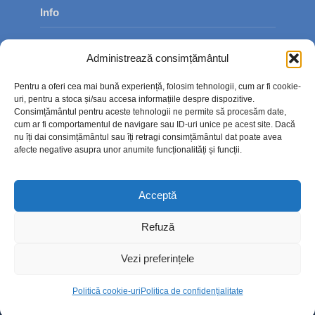
Info
Despre noi
Administrează consimțământul
Publicitate
Pentru a oferi cea mai bună experiență, folosim tehnologii, cum ar fi cookie-
Contact
uri, pentru a stoca și/sau accesa informațiile despre dispozitive.
Consimțământul pentru aceste tehnologii ne permite să procesăm date,
Politica de confidențialitate
cum ar fi comportamentul de navigare sau ID-uri unice pe acest site. Dacă
nu îți dai consimțământul sau îți retragi consimțământul dat poate avea
Politică cookie-uri (UE)
afecte negative asupra unor anumite funcționalități și funcții.
Acceptă
Refuză
Vezi preferințele
Politică cookie-uri
Politica de confidențialitate
Copyright © 2026. TimpOnline.ro