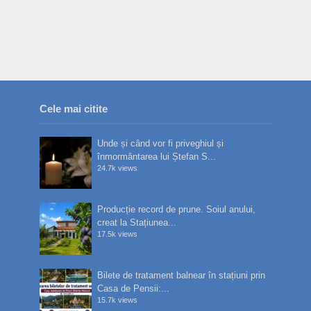
Cele mai citite
Unde și când vor fi priveghiul și
înmormântarea lui Ștefan S...
24.7k views
Producție record de prune. Soiul anului,
creat la Stațiunea...
17.5k views
Bilete de tratament balnear în stațiuni prin
Casa de Pensii:...
15.7k views