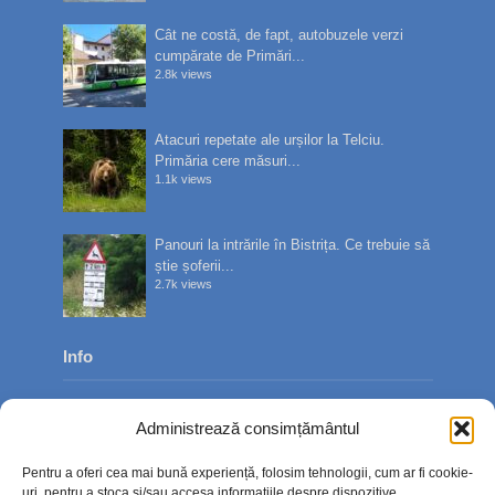
Cât ne costă, de fapt, autobuzele verzi
cumpărate de Primări...
2.8k views
Atacuri repetate ale urșilor la Telciu.
Primăria cere măsuri...
1.1k views
Panouri la intrările în Bistrița. Ce trebuie să
știe șoferii...
2.7k views
Info
Despre noi
Administrează consimțământul
Publicitate
Pentru a oferi cea mai bună experiență, folosim tehnologii, cum ar fi cookie-
Contact
uri, pentru a stoca și/sau accesa informațiile despre dispozitive.