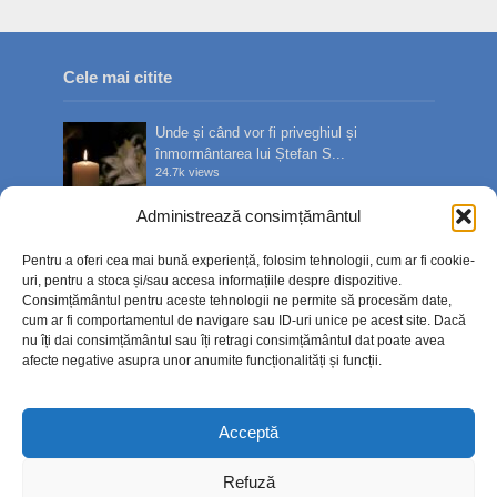
Cele mai citite
Unde și când vor fi priveghiul și
înmormântarea lui Ștefan S...
24.7k views
Administrează consimțământul
Bilete de tratament balnear în stațiuni prin
Casa de Pensii:...
Pentru a oferi cea mai bună experiență, folosim tehnologii, cum ar fi cookie-
15.5k views
uri, pentru a stoca și/sau accesa informațiile despre dispozitive.
Consimțământul pentru aceste tehnologii ne permite să procesăm date,
cum ar fi comportamentul de navigare sau ID-uri unice pe acest site. Dacă
nu îți dai consimțământul sau îți retragi consimțământul dat poate avea
Sute de oameni l-au condus pe ultimul
afecte negative asupra unor anumite funcționalități și funcții.
drum pe Ștefan Sîngeor...
14.3k views
Acceptă
Diaspora, bună de plată. Fiscul verifică
veniturile obținute...
Refuză
13.9k views