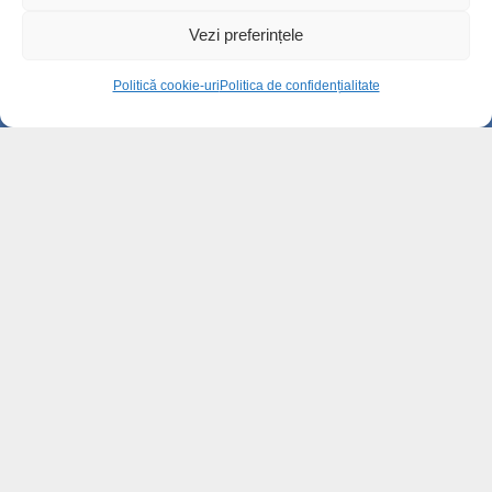
Vezi preferințele
Cum va arăta centrul istoric după
modernizare. Planurile pri...
Politică cookie-uri
Politica de confidențialitate
11.8k views
Cele mai comentate
Instituția Prefectului, apel pentru reducerea
consumului de...
2k views
Diaspora, bună de plată. Fiscul verifică
veniturile obținute...
13.9k views
Cum va arăta centrul istoric după
modernizare. Planurile pri...
11.8k views