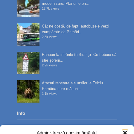
modernizare. Planurile pri...
12.7k views
Cât ne costă, de fapt, autobuzele verzi
cumpărate de Primări...
2.8k views
Panouri la intrările în Bistrița. Ce trebuie să
știe șoferii...
2.9k views
Atacuri repetate ale urșilor la Telciu.
Primăria cere măsuri...
1.1k views
Info
Despre noi
Administrează consimțământul