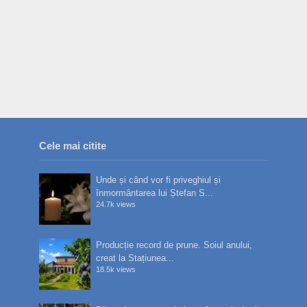
Cele mai citite
Unde și când vor fi priveghiul și
înmormântarea lui Ștefan S...
24.7k views
Producție record de prune. Soiul anului,
creat la Stațiunea...
18.5k views