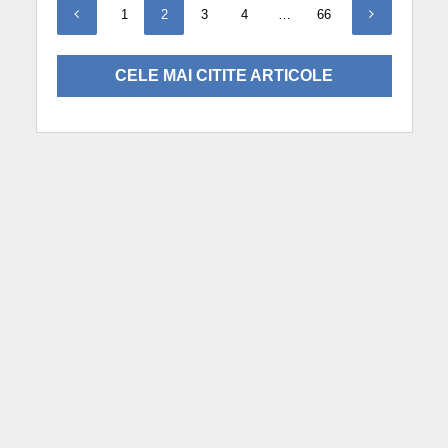
1
2
3
4
…
66
CELE MAI CITITE ARTICOLE