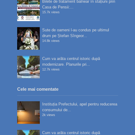
Bilete de tratament balnear în stațiuni prin
Casa de Pensii:...
15.7k views
Sute de oameni l-au condus pe ultimul
drum pe Ștefan Sîngeor...
14.8k views
Cum va arăta centrul istoric după
modernizare. Planurile pri...
12.7k views
Cele mai comentate
Instituția Prefectului, apel pentru reducerea
consumului de...
2k views
Cum va arăta centrul istoric după