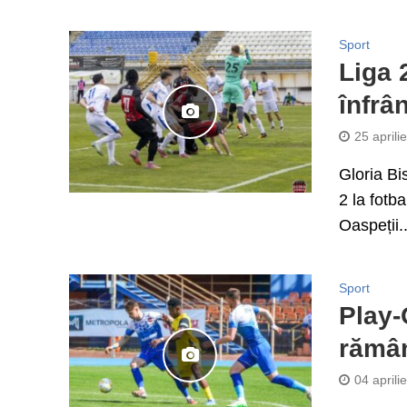
Sport
Liga 2
înfrâ
25 aprili
Gloria Bi
2 la fotba
Oaspeții..
Sport
Play-
rămân
04 aprili