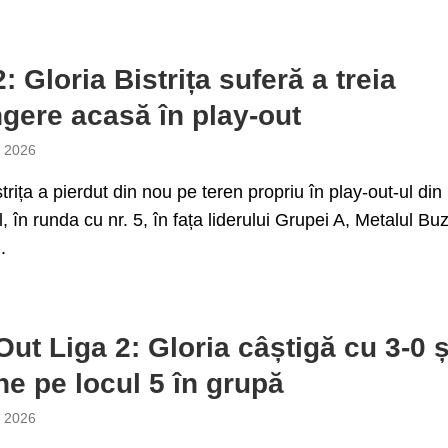
: Gloria Bistrița suferă a treia
ngere acasă în play-out
e 2026
strița a pierdut din nou pe teren propriu în play-out-ul din
l, în runda cu nr. 5, în fața liderului Grupei A, Metalul Bu
.
Out Liga 2: Gloria câștigă cu 3-0 ș
e pe locul 5 în grupă
e 2026