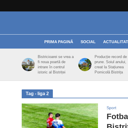
PRIMA PAGINĂ
SOCIAL
ACTUALITA
Bistricioarei se vrea a
Producție record de
fi noua poartă de
prune. Soiul anului,
intrare în centrul
creat la Stațiunea
istoric al Bistriței
Pomicolă Bistrița
Tag - liga 2
Sport
Fotba
Bistri