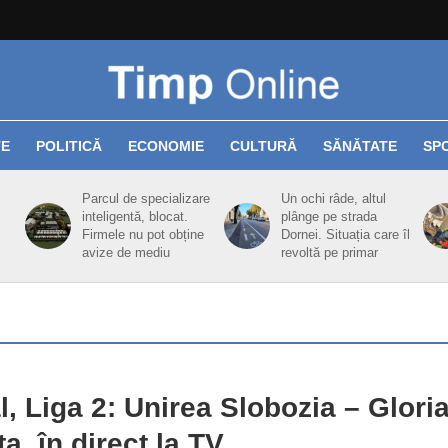
TE
POLITICĂ
ECONOMIE
CULTURĂ
SĂNĂTATE
SP
Parcul de specializare
Un ochi râde, altul
inteligentă, blocat.
plânge pe strada
Firmele nu pot obține
Dornei. Situația care îl
avize de mediu
revoltă pe primar
l, Liga 2: Unirea Slobozia – Glori
ța, în direct la TV