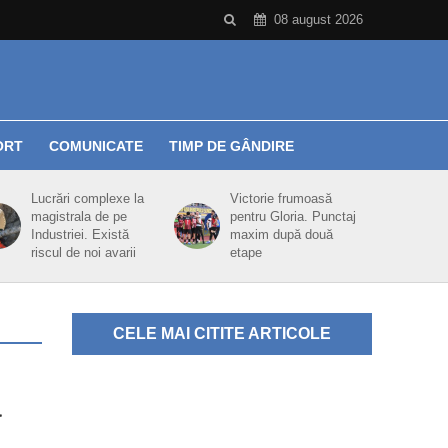
08 august 2026
ORT
COMUNICATE
TIMP DE GÂNDIRE
Lucrări complexe la
Victorie frumoasă
magistrala de pe
pentru Gloria. Punctaj
Industriei. Există
maxim după două
riscul de noi avarii
etape
CELE MAI CITITE ARTICOLE
a