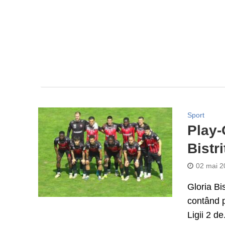
Sport
Play-
Bistr
02 mai 2
Gloria Bi
contând p
Ligii 2 de.