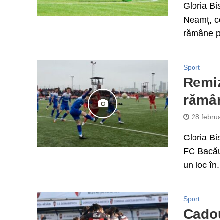
Gloria Bi
Neamț, co
rămâne pe
Sport
Remiz
rămân
28 febru
Gloria Bi
FC Bacău,
un loc în.
Sport
Cadou