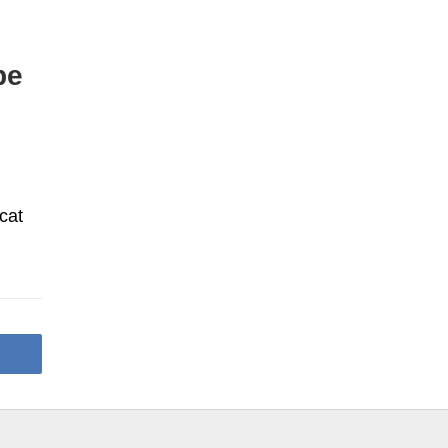
pe
cat