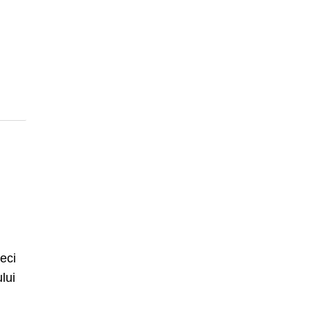
meci
lui