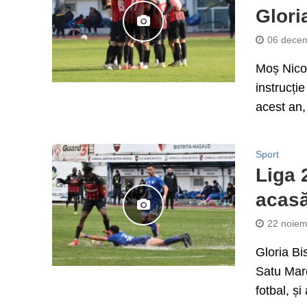
Glori
06 decem
Moș Nicol
instrucți
acest an,
Sport
Liga 
acasă
22 noiem
Gloria Bi
Satu Mare
fotbal, și