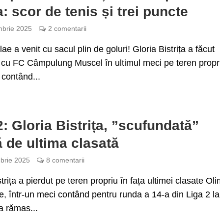
a: scor de tenis și trei puncte
brie 2025
2 comentarii
ae a venit cu sacul plin de goluri! Gloria Bistrița a făcut
e cu FC Câmpulung Muscel în ultimul meci pe teren propr
 contând...
2: Gloria Bistrița, ”scufundată”
 de ultima clasată
brie 2025
8 comentarii
strița a pierdut pe teren propriu în fața ultimei clasate Ol
, într-un meci contând pentru runda a 14-a din Liga 2 la
 a rămas...