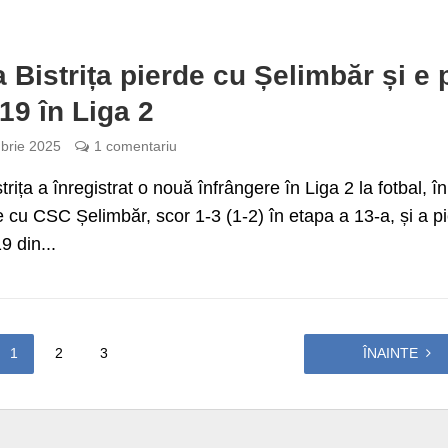
a Bistrița pierde cu Șelimbăr și e 
 19 în Liga 2
brie 2025
1 comentariu
trița a înregistrat o nouă înfrângere în Liga 2 la fotbal, în
 cu CSC Șelimbăr, scor 1-3 (1-2) în etapa a 13-a, și a pi
9 din...
1
2
3
ÎNAINTE