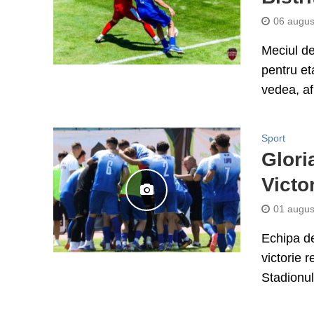
06 augus
Meciul de
pentru eta
vedea, afl
Sport
Glori
Victo
01 augus
Echipa de
victorie 
Stadionul