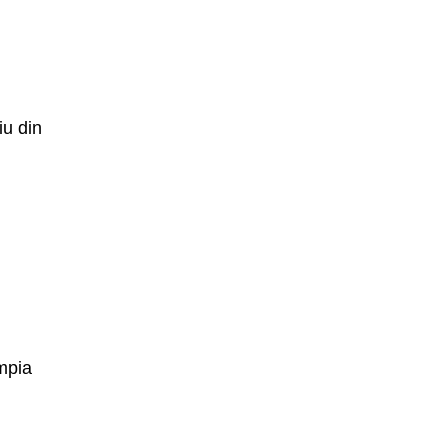
iu din
impia