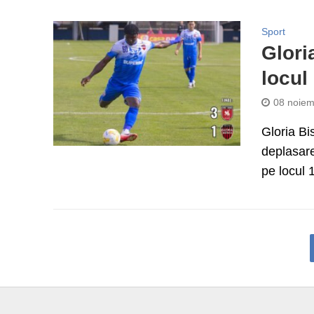
Sport
Glori
locul
08 noiem
Gloria Bis
deplasare
pe locul 1