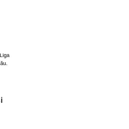
 Liga
zău.
i