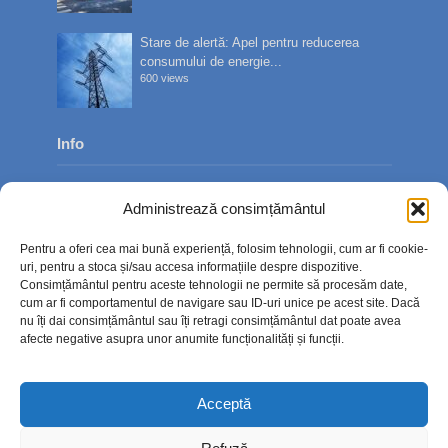
Stare de alertă: Apel pentru reducerea
consumului de energie...
600 views
Info
Despre noi
Administrează consimțământul
Publicitate
Pentru a oferi cea mai bună experiență, folosim tehnologii, cum ar fi cookie-
Contact
uri, pentru a stoca și/sau accesa informațiile despre dispozitive.
Consimțământul pentru aceste tehnologii ne permite să procesăm date,
Politica de confidențialitate
cum ar fi comportamentul de navigare sau ID-uri unice pe acest site. Dacă
nu îți dai consimțământul sau îți retragi consimțământul dat poate avea
Politică cookie-uri (UE)
afecte negative asupra unor anumite funcționalități și funcții.
Acceptă