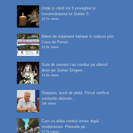
Unde și când vor fi priveghiul și
înmormântarea lui Ștefan S...
24.7k views
Bilete de tratament balnear în stațiuni prin
Casa de Pensii:...
15.6k views
Sute de oameni l-au condus pe ultimul
drum pe Ștefan Sîngeor...
14.6k views
Diaspora, bună de plată. Fiscul verifică
veniturile obținute...
14k views
Cum va arăta centrul istoric după
modernizare. Planurile pri...
12.7k views