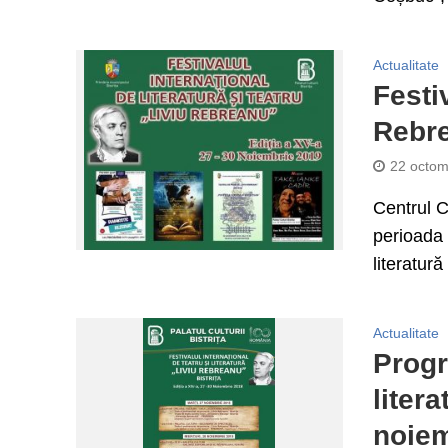
Actualitate
Festiv
Rebre
22 octom
Centrul C
perioada 
literatură 
Actualitate
Progr
liter
noie