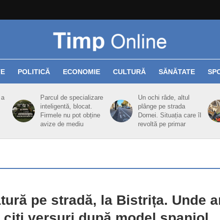
TE
POLITICĂ
ECONOMIE
CULTURĂ
SĂNĂTATE
SP
 a
Parcul de specializare
Un ochi râde, altul
inteligentă, blocat.
plânge pe strada
Firmele nu pot obține
Dornei. Situația care îl
avize de mediu
revoltă pe primar
atură pe stradă, la Bistrița. Unde 
 citi versuri după model spaniol