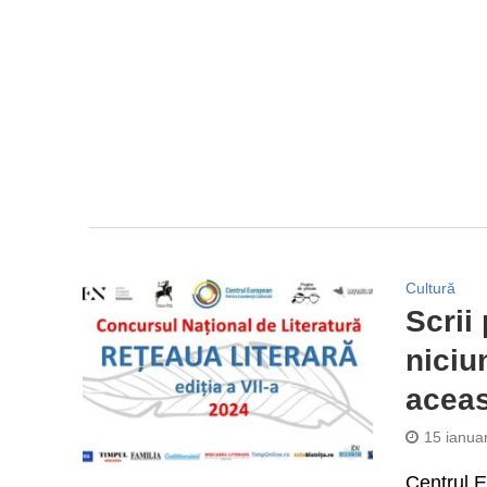
Cultură
Scrii
niciu
aceas
15 ianua
Centrul E