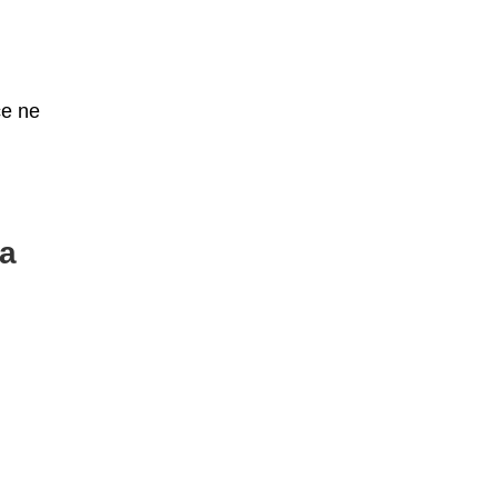
i
ce ne
ua