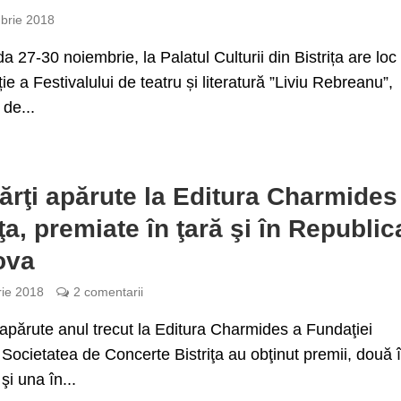
brie 2018
da 27-30 noiembrie, la Palatul Culturii din Bistrița are loc
ie a Festivalului de teatru și literatură ”Liviu Rebreanu”,
 de...
cărţi apărute la Editura Charmides
iţa, premiate în ţară şi în Republic
ova
rie 2018
2 comentarii
i apărute anul trecut la Editura Charmides a Fundaţiei
 Societatea de Concerte Bistriţa au obţinut premii, două 
i una în...