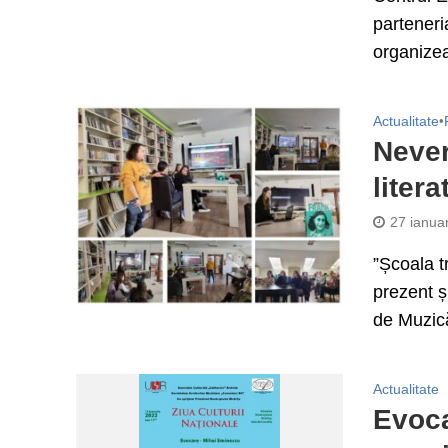
parteneri
organizea
Actualitate
•
Never
liter
27 ianua
”Școala t
prezent și
de Muzică
Actualitate
Evoca