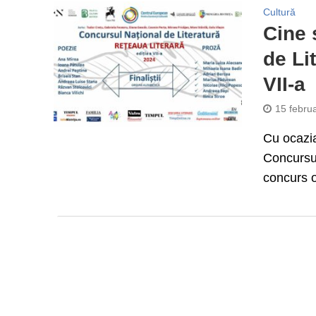
Cultură
Cine 
de Li
VII-a
15 febru
Cu ocazia
Concursul
concurs o