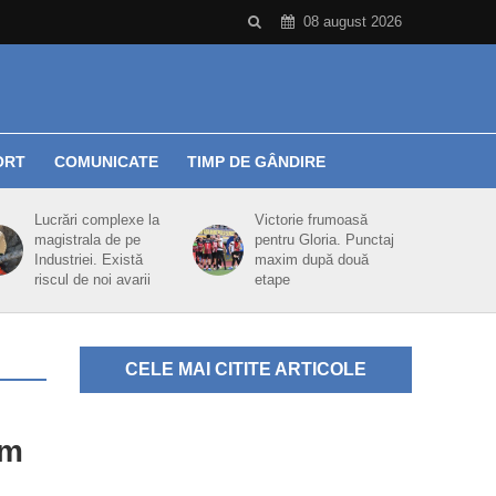
08 august 2026
ORT
COMUNICATE
TIMP DE GÂNDIRE
Lucrări complexe la
Victorie frumoasă
magistrala de pe
pentru Gloria. Punctaj
Industriei. Există
maxim după două
riscul de noi avarii
etape
CELE MAI CITITE ARTICOLE
am