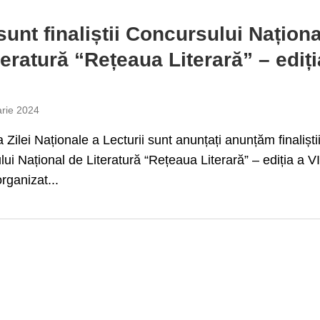
sunt finaliștii Concursului Naționa
teratură “Rețeaua Literară” – ediți
arie 2024
 Zilei Naționale a Lecturii sunt anunțați anunțăm finaliști
ui Național de Literatură “Rețeaua Literară” – ediția a VI
rganizat...