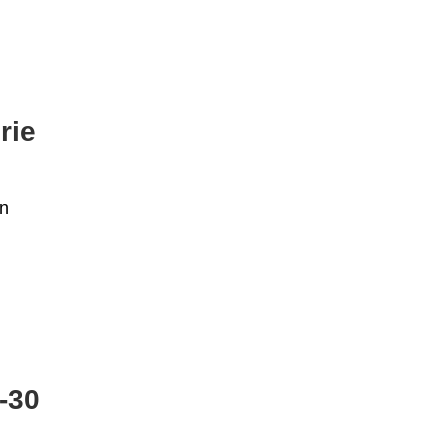
rie
în
7-30