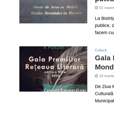
01 noiem
La Bistriț
publice, 
facem cum
Cultură
Gala 
Mondi
18 marti
De Ziua 
Culturală
Municipal