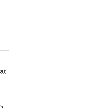
at
în