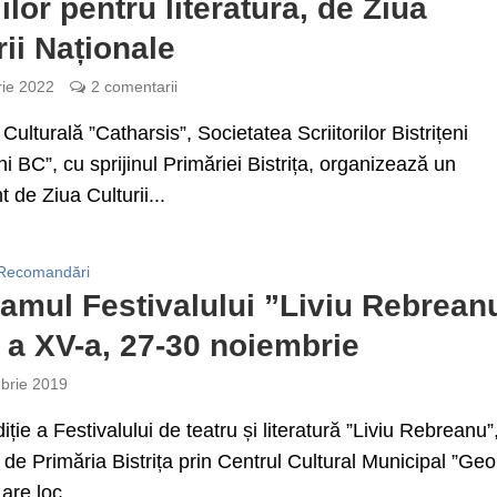
ilor pentru literatură, de Ziua
rii Naționale
rie 2022
2 comentarii
Culturală ”Catharsis”, Societatea Scriitorilor Bistrițeni
i BC”, cu sprijinul Primăriei Bistrița, organizează un
 de Ziua Culturii...
Recomandări
amul Festivalului ”Liviu Rebrean
a a XV-a, 27-30 noiembrie
brie 2019
iție a Festivalului de teatru și literatură ”Liviu Rebreanu”
 de Primăria Bistrița prin Centrul Cultural Municipal ”Ge
are loc...