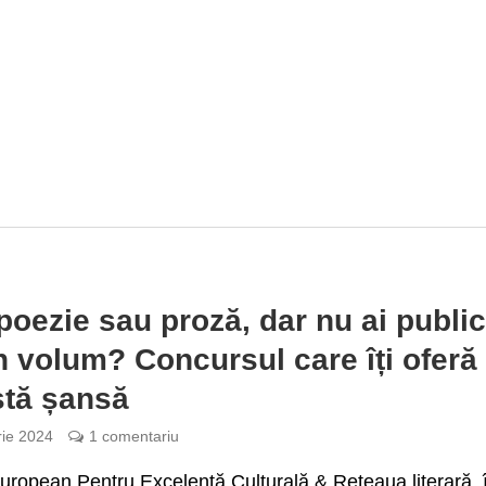
 poezie sau proză, dar nu ai public
n volum? Concursul care îți oferă
tă șansă
rie 2024
1 comentariu
uropean Pentru Excelență Culturală & Rețeaua literară, 