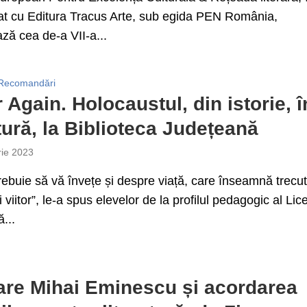
at cu Editura Tracus Arte, sub egida PEN România,
ză cea de-a VII-a...
Recomandări
 Again. Holocaustul, din istorie, î
atură, la Biblioteca Județeană
rie 2023
rebuie să vă învețe și despre viață, care înseamnă trecut
 viitor”, le-a spus elevelor de la profilul pedagogic al Lic
...
re Mihai Eminescu și acordarea