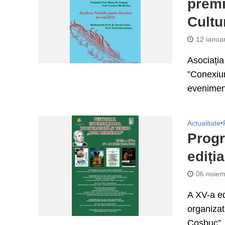
premi
Cultu
12 ianua
Asociația 
”Conexiun
eveniment
Actualitate
•
Progr
ediți
06 noiem
A XV-a ed
organizat
Coșbuc”, 