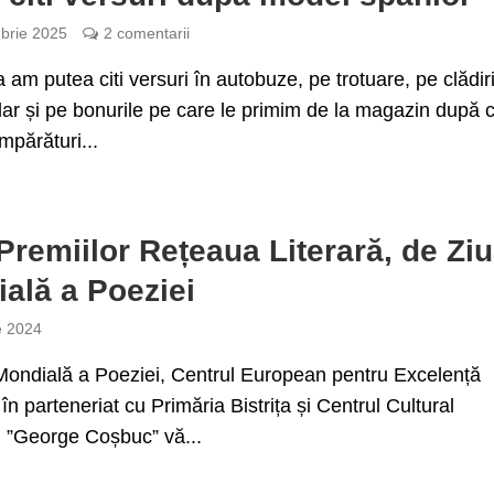
brie 2025
2 comentarii
a am putea citi versuri în autobuze, pe trotuare, pe clădir
dar și pe bonurile pe care le primim de la magazin după 
părături...
Premiilor Rețeaua Literară, de Zi
ală a Poeziei
e 2024
Mondială a Poeziei, Centrul European pentru Excelență
 în parteneriat cu Primăria Bistrița și Centrul Cultural
 ”George Coșbuc” vă...