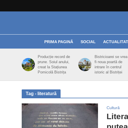
PRIMA PAGINĂ
SOCIAL
ACTUALITA
Producție record de
Bistricioarei se vrea
prune. Soiul anului,
fi noua poartă de
creat la Stațiunea
intrare în centrul
Pomicolă Bistrița
istoric al Bistriței
Tag - literatură
Cultură
Liter
putea