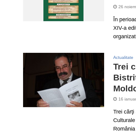
26 noiem
În perioa
XIV-a ediț
organizat
Actualitate
Trei 
Bistr
Mold
16 ianua
Trei cărţ
Culturale
România ş