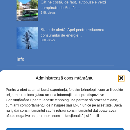
Cât ne costă, de fapt, autobuzele verzi
cumpărate de Primări...
2.8k views
Stare de alertă: Apel pentru reducerea
consumului de energie...
600 views
Info
Despre noi
Administrează consimțământul
Publicitate
Pentru a oferi cea mai bună experiență, folosim tehnologii, cum ar fi cookie-
Contact
uri, pentru a stoca și/sau accesa informațiile despre dispozitive.
Consimțământul pentru aceste tehnologii ne permite să procesăm date,
Politica de confidențialitate
cum ar fi comportamentul de navigare sau ID-uri unice pe acest site. Dacă
nu îți dai consimțământul sau îți retragi consimțământul dat poate avea
Politică cookie-uri (UE)
afecte negative asupra unor anumite funcționalități și funcții.