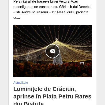
Pe străzi aflate traseele Liniei Verzi și Axei
reconfigurate de transport str. Gării – b-dul Decebal
– str. Andrei Mureșanu – str. Năsăudului, proiecte
cu...
Actualitate
Luminițele de Crăciun,
aprinse în Piața Petru Rareș
din Bistrița