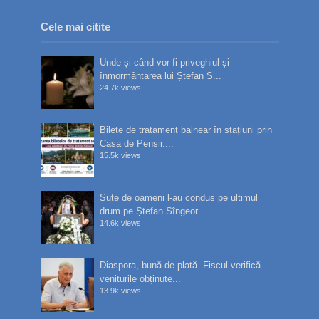
Cele mai citite
Unde și când vor fi priveghiul și
înmormântarea lui Ștefan S...
24.7k views
Bilete de tratament balnear în stațiuni prin
Casa de Pensii:...
15.5k views
Sute de oameni l-au condus pe ultimul
drum pe Ștefan Sîngeor...
14.6k views
Diaspora, bună de plată. Fiscul verifică
veniturile obținute...
13.9k views