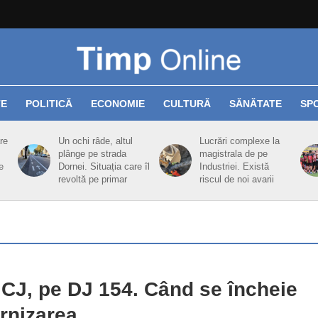
TE
POLITICĂ
ECONOMIE
CULTURĂ
SĂNĂTATE
SP
re
Un ochi râde, altul
Lucrări complexe la
plânge pe strada
magistrala de pe
e
Dornei. Situația care îl
Industriei. Există
revoltă pe primar
riscul de noi avarii
 CJ, pe DJ 154. Când se încheie
rnizarea