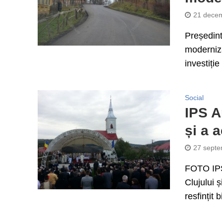
21 decem
Președint
moderniza
investiție
Social
IPS A
și a 
27 septe
FOTO IPS 
Clujului ș
resfințit 