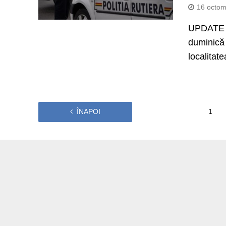
16 octom
UPDATE - 
duminică 
localitate
ÎNAPOI
1