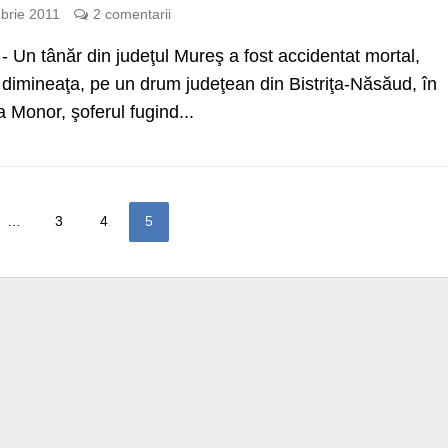
brie 2011
2 comentarii
Un tânăr din judeţul Mureş a fost accidentat mortal,
dimineaţa, pe un drum judeţean din Bistriţa-Năsăud, în
a Monor, şoferul fugind...
…
3
4
5