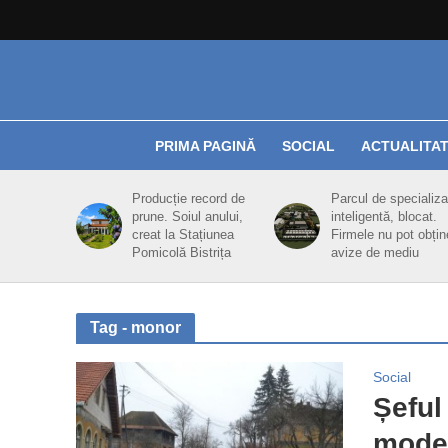
PRIMA PAGINĂ
SOCIAL
ACTUALITA
Producție record de
Parcul de specializa
prune. Soiul anului,
inteligentă, blocat.
creat la Stațiunea
Firmele nu pot obțin
Pomicolă Bistrița
avize de mediu
Tag - monor
Social
Șeful
mode