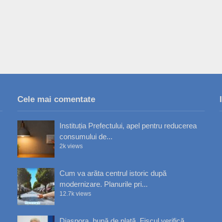
Cele mai comentate
Instituția Prefectului, apel pentru reducerea
consumului de...
2k views
Cum va arăta centrul istoric după
modernizare. Planurile pri...
12.7k views
Diaspora, bună de plată. Fiscul verifică