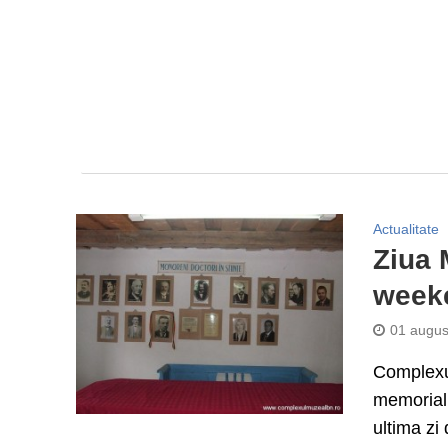
Actualitate
Ziua 
week
01 augus
Complexul
memorial 
ultima zi 