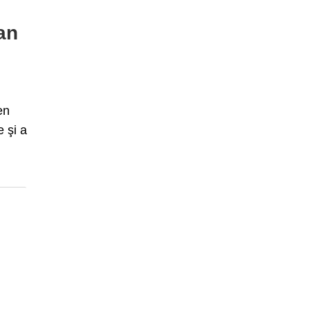
an
en
 şi a