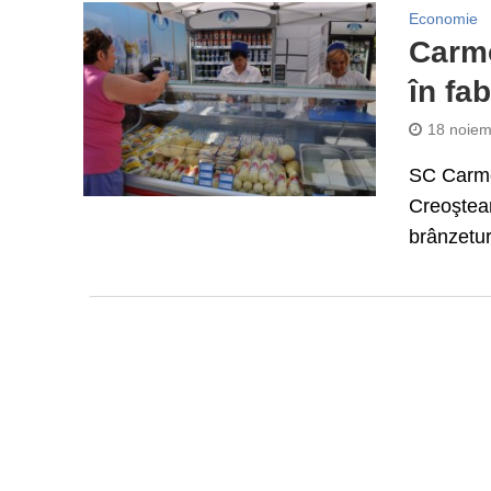
Economie
Carmo
în fa
18 noiem
SC Carmo
Creoştean
brânzeturi