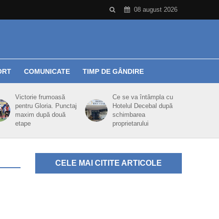
08 august 2026
ORT
COMUNICATE
TIMP DE GÂNDIRE
Victorie frumoasă
Ce se va întâmpla cu
pentru Gloria. Punctaj
Hotelul Decebal după
maxim după două
schimbarea
etape
proprietarului
CELE MAI CITITE ARTICOLE