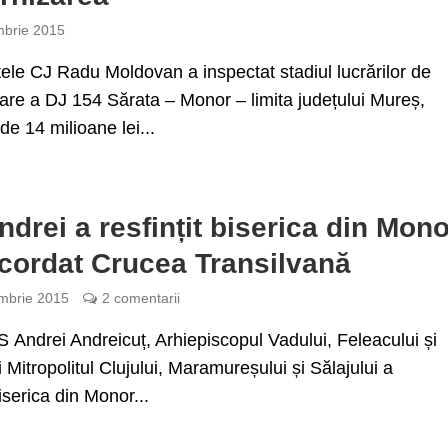
brie 2015
ele CJ Radu Moldovan a inspectat stadiul lucrărilor de
re a DJ 154 Sărata – Monor – limita județului Mureș,
 de 14 milioane lei...
ndrei a resfințit biserica din Mon
acordat Crucea Transilvană
mbrie 2015
2 comentarii
Andrei Andreicuț, Arhiepiscopul Vadului, Feleacului și
i Mitropolitul Clujului, Maramureșului și Sălajului a
biserica din Monor...