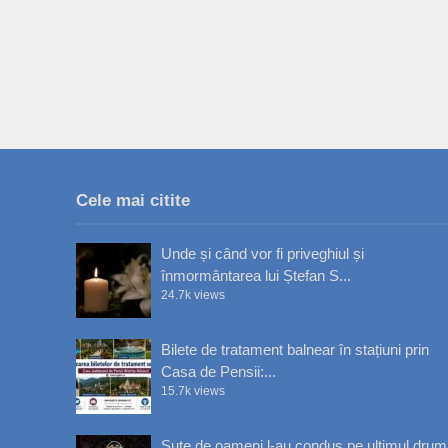
Cele mai citite
Unde și când vor fi priveghiul și
înmormântarea lui Ștefan S...
24.7k views
Bilete de tratament balnear în stațiuni prin
Casa de Pensii:...
15.7k views
Sute de oameni l-au condus pe ultimul drum