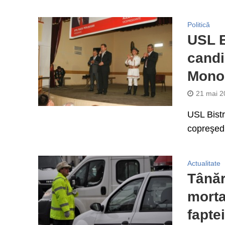
Politică
USL B
candi
Mono
21 mai 2
USL Bistr
copreşedi
Actualitate
Tânăr
morta
fapte