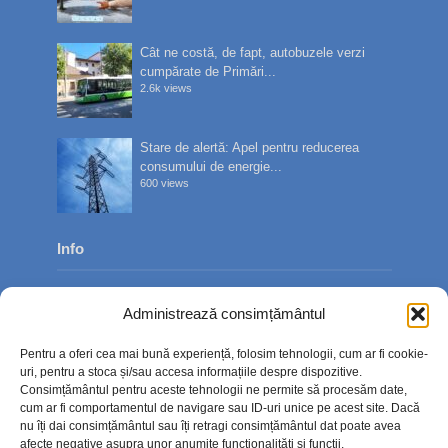
Cât ne costă, de fapt, autobuzele verzi
cumpărate de Primări...
2.6k views
Stare de alertă: Apel pentru reducerea
consumului de energie...
600 views
Info
Despre noi
Administrează consimțământul
Publicitate
Pentru a oferi cea mai bună experiență, folosim tehnologii, cum ar fi cookie-
Contact
uri, pentru a stoca și/sau accesa informațiile despre dispozitive.
Consimțământul pentru aceste tehnologii ne permite să procesăm date,
Politica de confidențialitate
cum ar fi comportamentul de navigare sau ID-uri unice pe acest site. Dacă
nu îți dai consimțământul sau îți retragi consimțământul dat poate avea
Politică cookie-uri (UE)
afecte negative asupra unor anumite funcționalități și funcții.