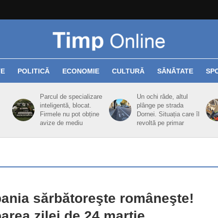
TE
POLITICĂ
ECONOMIE
CULTURĂ
SĂNĂTATE
SP
Parcul de specializare
Un ochi râde, altul
inteligentă, blocat.
plânge pe strada
Firmele nu pot obține
Dornei. Situația care îl
avize de mediu
revoltă pe primar
nia sărbătoreşte româneşte!
barea zilei de 24 martie