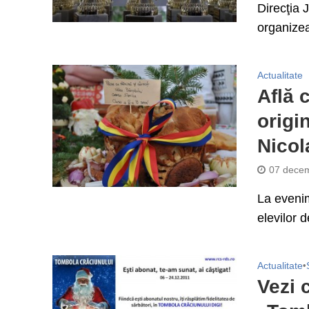
Direcţia 
organizea
Actualitate
Află 
origi
Nicol
07 decem
La evenim
elevilor 
Actualitate
•
Vezi 