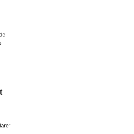
 de
e
t
lare”