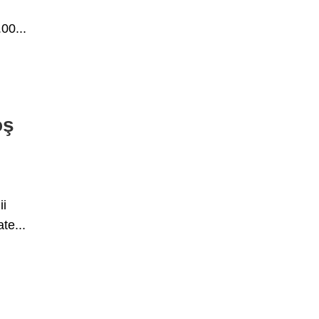
00...
oş
ii
te...