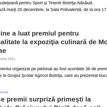
Judeţeană pentru Sport şi Tineret Bistriţa-Năsăud,
ză marţi 20 decembrie, la Sala Polivalentă, de la ora 17.
cine a luat premiul pentru
nalitate la expoziţia culinară de M
ae
brie 2011
entul organizat pe pietonal au fost acordate 36 de prem
de la Grupul Şcolar Agricol Bistriţa, care au prezentat buca
Social
ce premii surpriză primeşti la