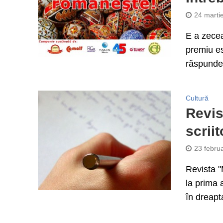
24 marti
E a zecea
premiu es
răspunde 
Cultură
Revis
scriit
23 febru
Revista "
la prima 
în dreapt