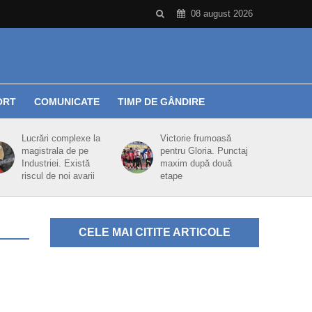
08 august 2026
ORT
COMUNICATE
TIMP DE GÂNDIRE
Lucrări complexe la
Victorie frumoasă
magistrala de pe
pentru Gloria. Punctaj
Industriei. Există
maxim după două
riscul de noi avarii
etape
CELE MAI CITITE ARTICOLE