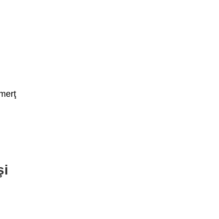
merţ
şi