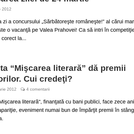
e 2012
 zi a concursului „Sărbătoreşte româneşte!” al cărui ma
te o vacanţă pe Valea Prahovei! Ca să intri în competiţi
corect la...
ta “Mişcarea literară” dă premii
orilor. Cui credeţi?
arie 2012
4 comentarii
Mişcarea literară", finanţată cu bani publici, face zece an
apariţie, eveniment numai bun de împărţit premii în stâng
a.