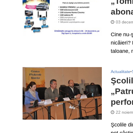
„Tomb
abon
03 decem
Cine nu-ş
nicăieri?
taloane, m
Actualitate
•
Şcolil
„Patr
perfo
22 noiem
Şcolile di