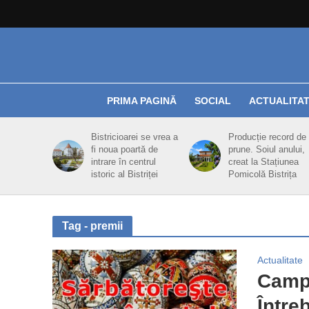
PRIMA PAGINĂ
SOCIAL
ACTUALITA
Bistricioarei se vrea a
Producție record de
fi noua poartă de
prune. Soiul anului,
intrare în centrul
creat la Stațiunea
istoric al Bistriței
Pomicolă Bistrița
Tag - premii
Actualitate
Campa
Între