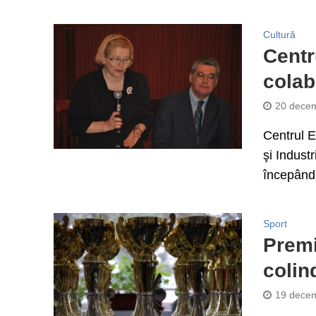
Cultură
Centr
colab
20 decem
Centrul E
şi Industr
începând 
Sport
Premi
colin
19 decem