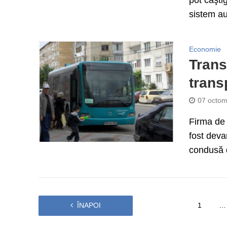
pot câşti
sistem au
Economie
Trans
trans
07 octom
Firma de 
fost deva
condusă d
ÎNAPOI
1
…