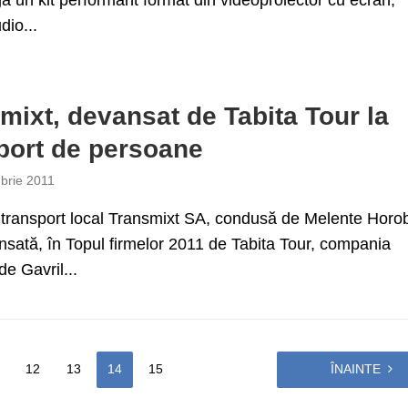
ga un kit performant format din videoproiector cu ecran,
dio...
mixt, devansat de Tabita Tour la
port de persoane
brie 2011
transport local Transmixt SA, condusă de Melente Horo
nsată, în Topul firmelor 2011 de Tabita Tour, compania
e Gavril...
12
13
14
15
ÎNAINTE