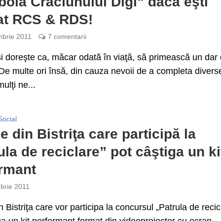
ola Crăciunului Digi” dacă eşti
at RCS & RDS!
brie 2011
7 comentarii
i doreşte ca, măcar odată în viaţă, să primească un dar
 De multe ori însă, din cauza nevoii de a completa divers
ulţi ne...
Social
e din Bistriţa care participă la
ula de reciclare” pot câştiga un ki
rmant
brie 2011
n Bistriţa care vor participa la concursul „Patrula de recic