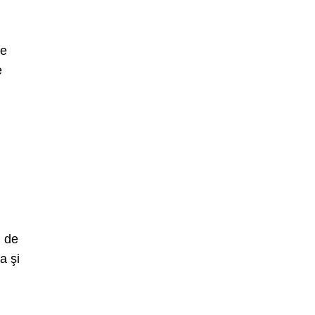
re
e
i de
a şi