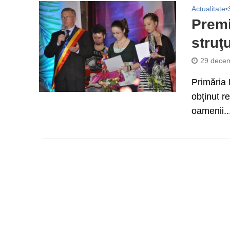
Actualitate
•
Premi
struţu
29 decem
Primăria B
obţinut re
oamenii..