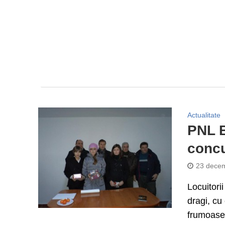
Actualitate
PNL B
concu
23 decem
Locuitori
dragi, cu
frumoase