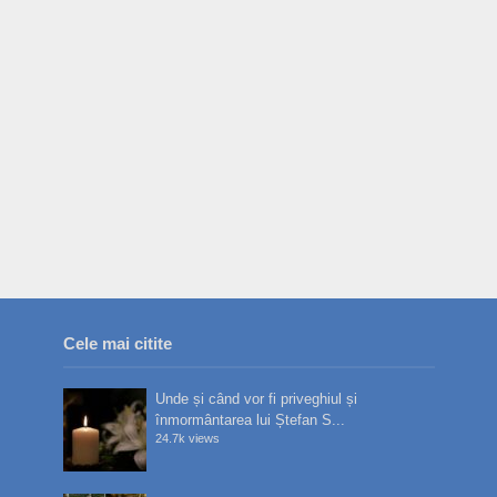
Cele mai citite
Unde și când vor fi priveghiul și
înmormântarea lui Ștefan S...
24.7k views