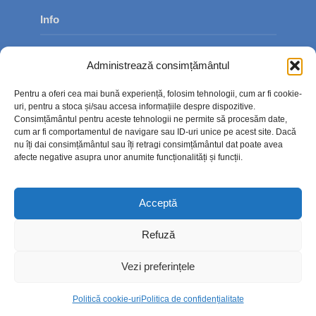
Info
Despre noi
Administrează consimțământul
Publicitate
Pentru a oferi cea mai bună experiență, folosim tehnologii, cum ar fi cookie-
Contact
uri, pentru a stoca și/sau accesa informațiile despre dispozitive.
Consimțământul pentru aceste tehnologii ne permite să procesăm date,
Politica de confidențialitate
cum ar fi comportamentul de navigare sau ID-uri unice pe acest site. Dacă
nu îți dai consimțământul sau îți retragi consimțământul dat poate avea
Politică cookie-uri (UE)
afecte negative asupra unor anumite funcționalități și funcții.
Acceptă
Refuză
Vezi preferințele
Politică cookie-uri
Politica de confidențialitate
Copyright © 2026. TimpOnline.ro