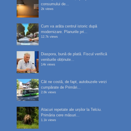
consumului de...
2k views
Cum va arăta centrul istoric după
modernizare. Planurile pri...
12.7k views
Diaspora, bună de plată. Fiscul verifică
veniturile obținute...
14k views
Cât ne costă, de fapt, autobuzele verzi
cumpărate de Primări...
2.8k views
Atacuri repetate ale urșilor la Telciu.
Primăria cere măsuri...
1.1k views