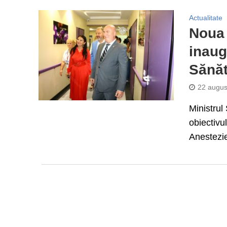
Actualitate
Noua 
inaug
Sănăt
22 augus
Ministrul
obiectivu
Anestezie