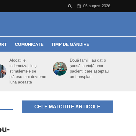
06 august 2026
ORT
COMUNICATE
TIMP DE GÂNDIRE
Alocațiile,
Două familii au dat o
indemnizațiile și
șansă la viață unor
stimulentele se
pacienți care așteptau
plătesc mai devreme
un transplant
luna aceasta
CELE MAI CITITE ARTICOLE
ou-