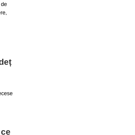
 de
ere,
deț
decese
 ce