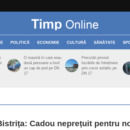
TE
POLITICĂ
ECONOMIE
CULTURĂ
SĂNĂTATE
SP
e
O mașină în care erau
Precizări privind
er
două persoane a lovit
lucrările de întreținere
un cap de pod pe DN
prin covor asfaltic pe
17
DN 17
istrița: Cadou neprețuit pentru n