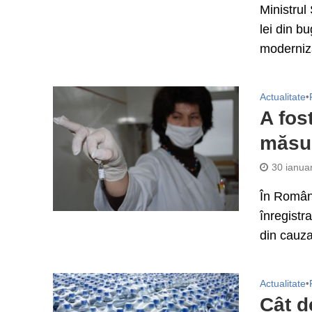
Ministrul
lei din bu
moderniza
Actualitate
•
A fos
măsur
30 ianua
În Români
înregistr
din cauza 
Actualitate
•
Cât d