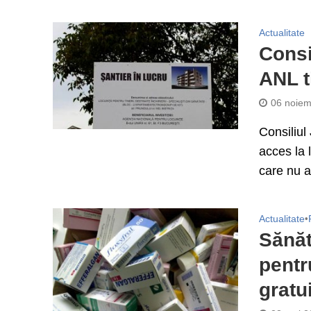
Actualitate
Consi
ANL t
06 noiem
Consiliul
acces la l
care nu a
Actualitate
•
Sănăt
pent
gratu