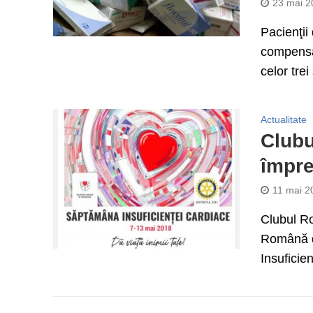
23 mai 2
Pacienţii
compensat
celor trei
Actualitate
Clubu
împre
11 mai 2
Clubul Ro
Română d
Insuficien