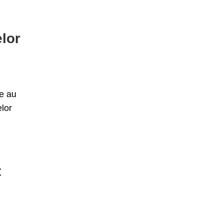
elor
re au
elor
t