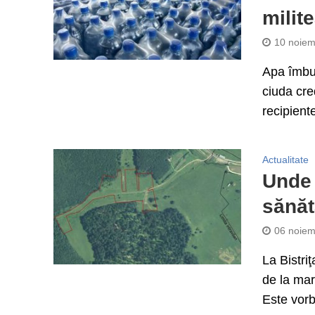
milit
10 noiem
Apa îmbut
ciuda cre
recipiente
Actualitate
Unde 
sănăt
06 noiem
La Bistri
de la marg
Este vorb