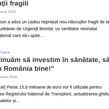
ii fragili
brie 2019
un a adus un cadou neprețuit nou-născuților fragili de l
Județean de Urgență Bistrița: un ventilator neonatal
ional care să-i ajute...
Politică
inuăm să investim în sănătate, s
 România bine!”
mbrie 2019
t) Peste 15,6 milioane de euro vor fi utilizate pentru
ea Registrului Național de Transplant, actualizarea ghidur
alelor și...