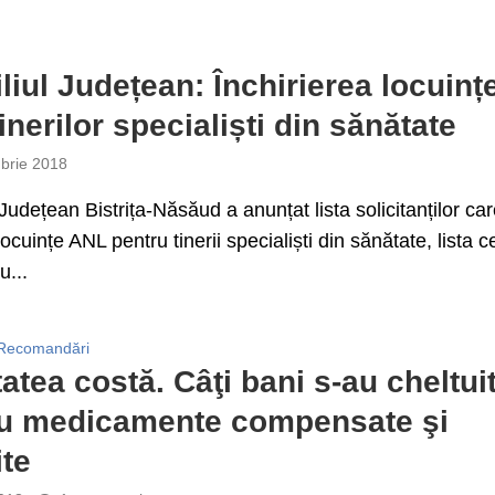
liul Județean: Închirierea locuinț
inerilor specialiști din sănătate
brie 2018
 Județean Bistrița-Năsăud a anunțat lista solicitanților ca
ocuințe ANL pentru tinerii specialiști din sănătate, lista c
u...
Recomandări
atea costă. Câţi bani s-au cheltui
ru medicamente compensate şi
ite