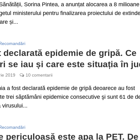
 Sănătății, Sorina Pintea, a anunțat alocarea a 8 milioane
getul ministerului pentru finalizarea proiectului de extind
re și...
Recomandări
t declarată epidemie de gripă. Ce
i se iau și care este situația în ju
rie 2019
10 comentarii
a a fost declarată epidemie de gripă deoarece au fost
ate trei săptămâni epidemice consecutive şi sunt 61 de 
virusului...
Recomandări
e periculoasă este apa la PET. De