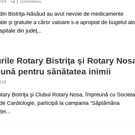
018
1 comentariu
 din Bistriţa-Năsăud au avut nevoie de medicamente
e şi gratuite a căror valoare s-a apropiat de bugetul al
 spitale din judeţ...
rile Rotary Bistriţa şi Rotary Nos
ună pentru sănătatea inimii
018
tary Bistriţa şi Clubul Rotary Nosa, împreună cu Societ
e Cardiologie, participă la campania “Săptămâna
ței...