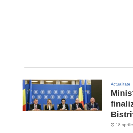
Actualitate
Minist
final
Bistri
18 aprili