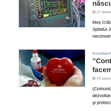
născuț
27 decem
Moș Crăci
Spitalul 
neconvenț
Actualitate
•
”Cont
facem
19 septe
(Comunica
dezvoltar
şi protoco