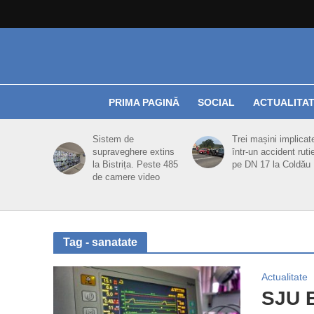
PRIMA PAGINĂ
SOCIAL
ACTUALITA
Sistem de
Trei mașini implicat
supraveghere extins
într-un accident ruti
la Bistrița. Peste 485
pe DN 17 la Coldău
de camere video
Tag - sanatate
Actualitate
SJU B