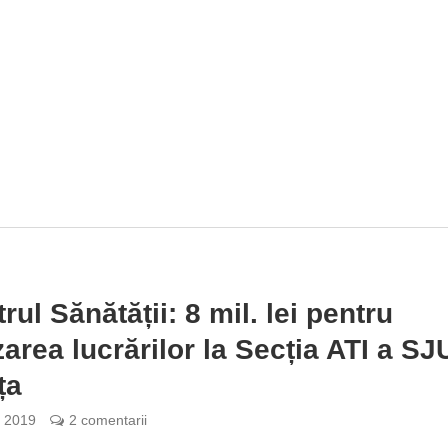
rul Sănătății: 8 mil. lei pentru
izarea lucrărilor la Secția ATI a SJ
ța
e 2019
2 comentarii