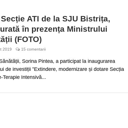
Secție ATI de la SJU Bistrița,
urată în prezența Ministrului
ății (FOTO)
t 2019
15 comentarii
 Sănătății, Sorina Pintea, a participat la inaugurarea
lui de investiții ”Extindere, modernizare și dotare Secția
-Terapie Intensivă...