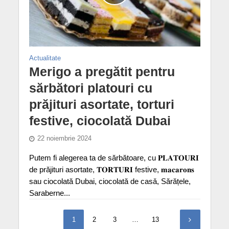
Actualitate
Merigo a pregătit pentru
sărbători platouri cu
prăjituri asortate, torturi
festive, ciocolată Dubai
22 noiembrie 2024
Putem fi alegerea ta de sărbătoare, cu 𝐏𝐋𝐀𝐓𝐎𝐔𝐑𝐈
de prăjituri asortate, 𝐓𝐎𝐑𝐓𝐔𝐑𝐈 festive, 𝐦𝐚𝐜𝐚𝐫𝐨𝐧𝐬
sau ciocolată Dubai, ciocolată de casǎ, Sărățele,
Saraberne...
1
2
3
…
13