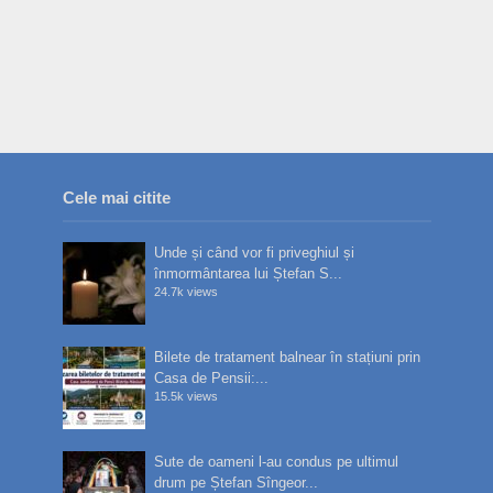
Cele mai citite
Unde și când vor fi priveghiul și
înmormântarea lui Ștefan S...
24.7k views
Bilete de tratament balnear în stațiuni prin
Casa de Pensii:...
15.5k views
Sute de oameni l-au condus pe ultimul
drum pe Ștefan Sîngeor...