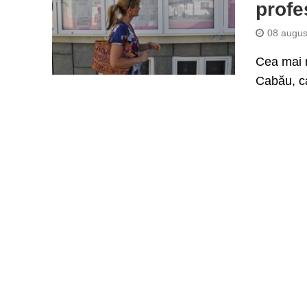
profe
08 augus
Cea mai m
Cabău, ca