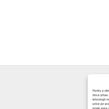
Pentru a ofe
stoca și/sau
tehnologii n
unice pe ace
poate avea a