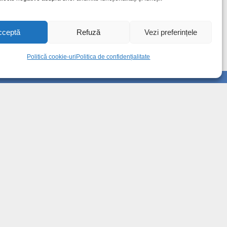
cceptă
Refuză
Vezi preferințele
Politică cookie-uri
Politica de confidențialitate
Info
Despre noi
Publicitate
Contact
Politica de confidențialitate
Politică cookie-uri (UE)