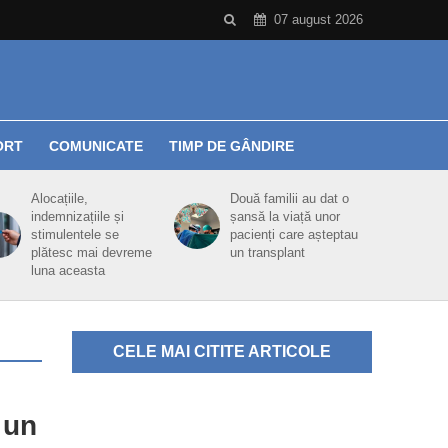
07 august 2026
ORT
COMUNICATE
TIMP DE GÂNDIRE
Alocațiile,
Două familii au dat o
indemnizațiile și
șansă la viață unor
stimulentele se
pacienți care așteptau
plătesc mai devreme
un transplant
luna aceasta
CELE MAI CITITE ARTICOLE
 un