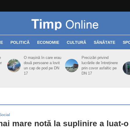
TE
POLITICĂ
ECONOMIE
CULTURĂ
SĂNĂTATE
SP
e
O mașină în care erau
Precizări privind
er
două persoane a lovit
lucrările de întreținere
un cap de pod pe DN
prin covor asfaltic pe
17
DN 17
Social
ai mare notă la suplinire a luat-o