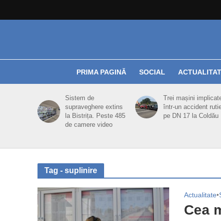
PRIMA PAGINĂ
SOCIAL
ACTUALITA
Sistem de
Trei mașini implicat
supraveghere extins
într-un accident ruti
la Bistrița. Peste 485
pe DN 17 la Coldău
de camere video
Tag - suplinire
Actualitate
•
Cea m