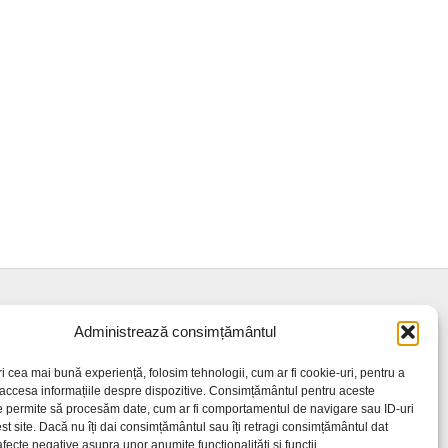
Administrează consimțământul
ri cea mai bună experiență, folosim tehnologii, cum ar fi cookie-uri, pentru a
 accesa informațiile despre dispozitive. Consimțământul pentru aceste
e permite să procesăm date, cum ar fi comportamentul de navigare sau ID-uri
st site. Dacă nu îți dai consimțământul sau îți retragi consimțământul dat
fecte negative asupra unor anumite funcționalități și funcții.