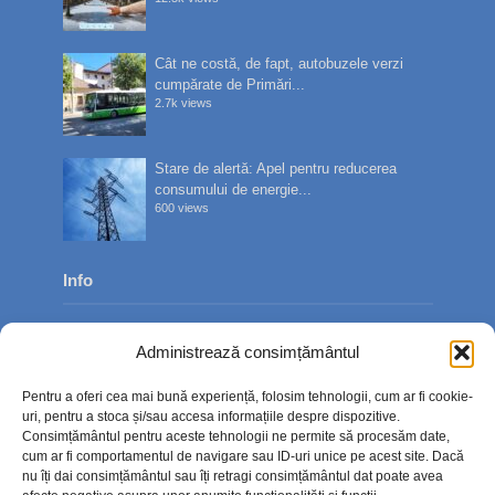
Cât ne costă, de fapt, autobuzele verzi
cumpărate de Primări...
2.7k views
Stare de alertă: Apel pentru reducerea
consumului de energie...
600 views
Info
Despre noi
Administrează consimțământul
Publicitate
Pentru a oferi cea mai bună experiență, folosim tehnologii, cum ar fi cookie-
Contact
uri, pentru a stoca și/sau accesa informațiile despre dispozitive.
Consimțământul pentru aceste tehnologii ne permite să procesăm date,
Politica de confidențialitate
cum ar fi comportamentul de navigare sau ID-uri unice pe acest site. Dacă
nu îți dai consimțământul sau îți retragi consimțământul dat poate avea
Politică cookie-uri (UE)