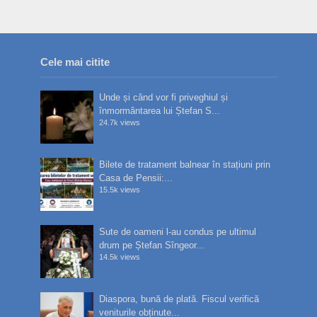
Cele mai citite
Unde și când vor fi priveghiul și
înmormântarea lui Ștefan S...
24.7k views
Bilete de tratament balnear în stațiuni prin
Casa de Pensii:...
15.5k views
Sute de oameni l-au condus pe ultimul
drum pe Ștefan Sîngeor...
14.5k views
Diaspora, bună de plată. Fiscul verifică
veniturile obținute...