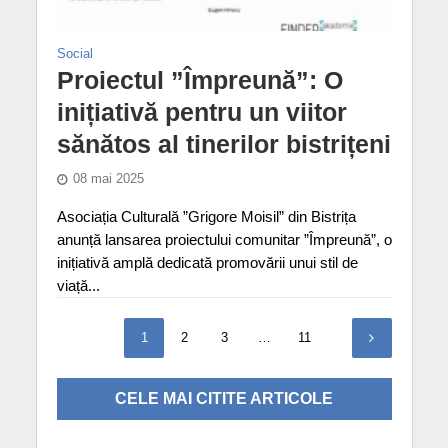
Social
Proiectul ”Împreună”: O
inițiativă pentru un viitor
sănătos al tinerilor bistrițeni
08 mai 2025
Asociația Culturală ”Grigore Moisil” din Bistrița
anunță lansarea proiectului comunitar ”Împreună”, o
inițiativă amplă dedicată promovării unui stil de
viață...
1
2
3
…
11
CELE MAI CITITE ARTICOLE