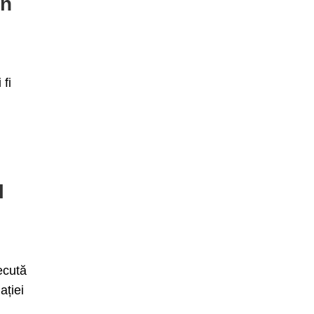
in
 fi
l
ecută
ației