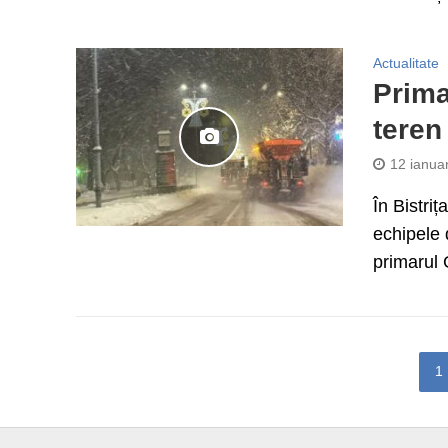
Actualitate
Primar
teren
12 ianua
În Bistri
echipele 
primarul 
1