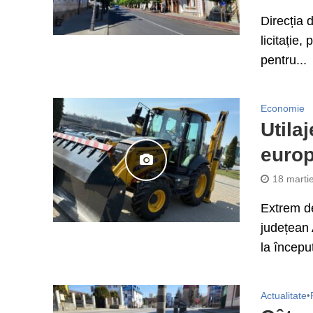
Direcția d
licitație,
pentru...
Economie
Utila
europ
18 marti
Extrem de
județean 
la început
Actualitate
•