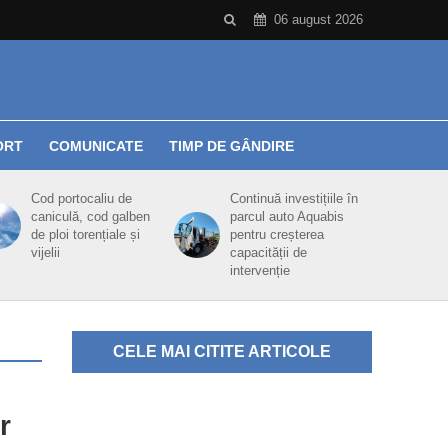
06 august 2026
ORT
COMUNICATE
TIMP DE GÂNDIRE
Cod portocaliu de
Continuă investițiile în
caniculă, cod galben
parcul auto Aquabis
de ploi torențiale și
pentru creșterea
vijelii
capacității de
intervenție
CELE MAI CITITE ARTICOLE
r