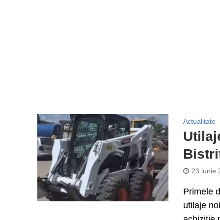
Actualitate
Utila
Bistr
23 iunie
Primele d
utilaje no
achiziție