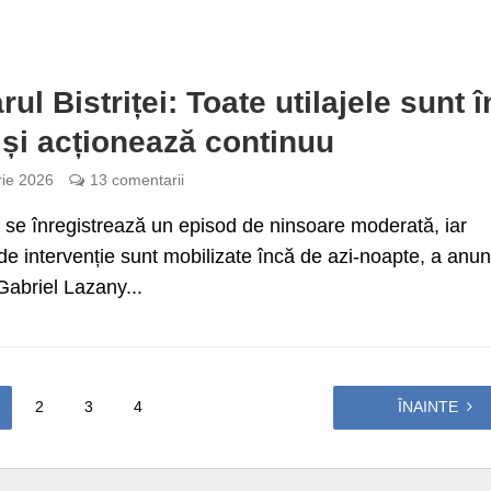
ul Bistriței: Toate utilajele sunt î
 și acționează continuu
rie 2026
13 comentarii
ța se înregistrează un episod de ninsoare moderată, iar
de intervenție sunt mobilizate încă de azi-noapte, a anun
Gabriel Lazany...
2
3
4
ÎNAINTE