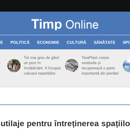
TE
POLITICĂ
ECONOMIE
CULTURĂ
SĂNĂTATE
SP
Tot mai greu de găsit
TeraPlast crește
-
un post în
veniturile și
învățământ. A început
recuperează o parte
calvarul repartițiilor
importantă din pierderi
utilaje pentru întreținerea spațiilo