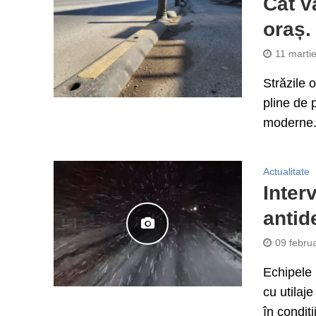
Cât v
oraș.
11 marti
Străzile o
pline de 
moderne.
Actualitate
Inter
antid
09 febru
Echipele 
cu utilaj
în condiții