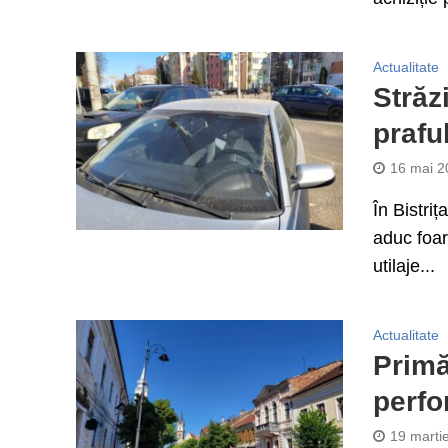
Actualitate
Străz
prafu
16 mai 2
În Bistri
aduc foar
utilaje...
Actualitate
Primă
perfo
19 marti