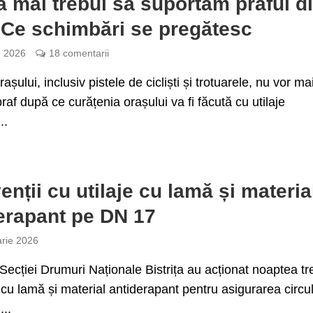
a mai trebui să suportăm praful d
 Ce schimbări se pregătesc
e 2026
18 comentarii
rașului, inclusiv pistele de cicliști și trotuarele, nu vor mai
praf după ce curățenia orașului va fi făcută cu utilaje
..
venții cu utilaje cu lamă și materia
erapant pe DN 17
arie 2026
Secției Drumuri Naționale Bistrița au acționat noaptea tr
e cu lamă și material antiderapant pentru asigurarea circul
...