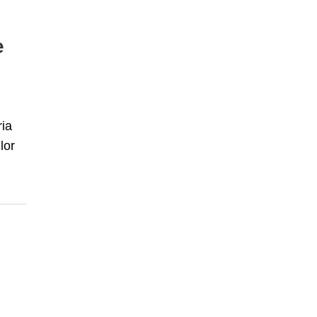
e
ria
lor