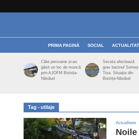
PRIMA PAGINĂ
SOCIAL
ACTUALITA
Câte persoane și-au
Seceta afectează
găsit un loc de muncă
grav bazinul Someș
prin AJOFM Bistrița-
Tisa. Situația din
Năsăud
Bistrița-Năsăud
Tag - utilaje
Actualitate
Noile 