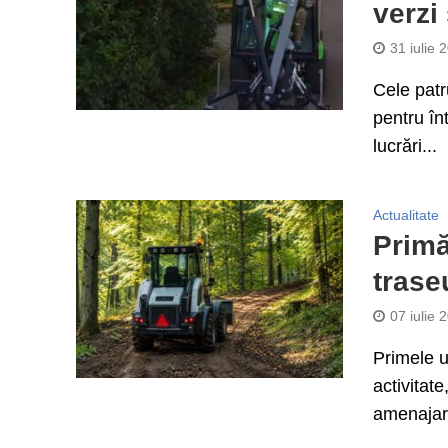
verzi
31 iulie 
Cele patr
pentru înt
lucrări...
Actualitate
Primăr
trase
07 iulie 
Primele ut
activitate
amenajare