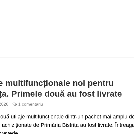
je multifuncționale noi pentru
ița. Primele două au fost livrate
 2026
1 comentariu
ouă utilaje multifuncționale dintr-un pachet mai amplu d
i achiziționate de Primăria Bistrița au fost livrate. Întreag
 prevede...