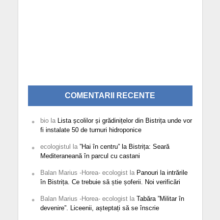
COMENTARII RECENTE
bio
la
Lista școlilor și grădinițelor din Bistrița unde vor
fi instalate 50 de turnuri hidroponice
ecologistul
la
”Hai în centru” la Bistrița: Seară
Mediteraneană în parcul cu castani
Balan Marius -Horea- ecologist
la
Panouri la intrările
în Bistrița. Ce trebuie să știe șoferii. Noi verificări
Balan Marius -Horea- ecologist
la
Tabăra ”Militar în
devenire”. Liceenii, așteptați să se înscrie