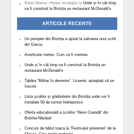
Balan Marius -Horea- ecologist
la
Unde și în cât timp
va fi construit la Bistrița un restaurant McDonald’s
ARTICOLE RECENTE
Un pompier din Bistrița a ajutat la salvarea unui schit
din Grecia
Avertizare meteo. Cum va fi vremea
Unde și în cât timp va fi construit la Bistrița un
restaurant McDonald’s
Tabăra ”Militar în devenire”. Liceenii, așteptați să se
înscrie
Lista școlilor și grădinițelor din Bistrița unde vor fi
instalate 50 de turnuri hidroponice
Oferta educațională a școlilor ”Henri Coandă” din
Bistrița-Năsăud
Concurs de bătut toaca la ”Festivalul prieteniei” de la
Chiuza. Cine poate participa