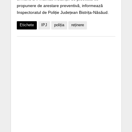
propunere de arestare preventivă, informează
Inspectoratul de Poliție Județean Bistrița-Năsăud.
Etichete
IPJ
poliția
reținere