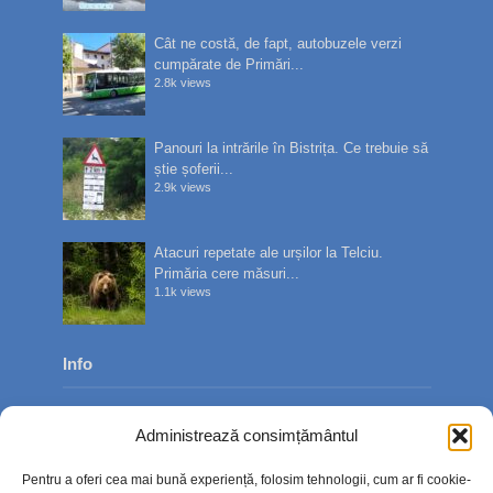
Cât ne costă, de fapt, autobuzele verzi
cumpărate de Primări...
2.8k views
Panouri la intrările în Bistrița. Ce trebuie să
știe șoferii...
2.9k views
Atacuri repetate ale urșilor la Telciu.
Primăria cere măsuri...
1.1k views
Info
Despre noi
Administrează consimțământul
Publicitate
Pentru a oferi cea mai bună experiență, folosim tehnologii, cum ar fi cookie-