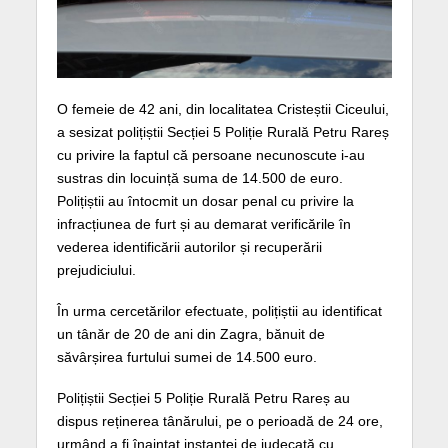
O femeie de 42 ani, din localitatea Cristeștii Ciceului,
a sesizat polițiștii Secției 5 Poliție Rurală Petru Rareș
cu privire la faptul că persoane necunoscute i-au
sustras din locuință suma de 14.500 de euro.
Polițiștii au întocmit un dosar penal cu privire la
infracțiunea de furt și au demarat verificările în
vederea identificării autorilor și recuperării
prejudiciului.
În urma cercetărilor efectuate, polițiștii au identificat
un tânăr de 20 de ani din Zagra, bănuit de
săvârșirea furtului sumei de 14.500 euro.
Polițiștii Secției 5 Poliție Rurală Petru Rareș au
dispus reținerea tânărului, pe o perioadă de 24 ore,
urmând a fi înaintat instanței de judecată cu