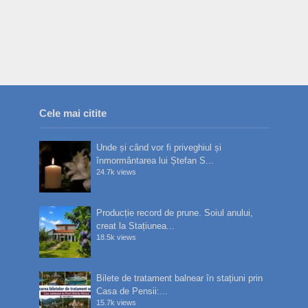
Cele mai citite
Unde și când vor fi priveghiul și
înmormântarea lui Ștefan S...
24.7k views
Producție record de prune. Soiul anului,
creat la Stațiunea...
18.5k views
Bilete de tratament balnear în stațiuni prin
Casa de Pensii:...
15.7k views