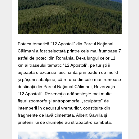
Poteca tematică “12 Apostoli” din Parcul Naţional
Călimani a fost selectată printre cele mai frumoase 7
astfel de poteci din România. De-a lungul celor 11
km ai traseului tematic “12 Apostoli”, pe turişti îi
aşteaptă o excursie fascinantă prin păduri de molid
şi păşuni subalpine, către una din cele mai frumoase
destinaţii din Parcul Naţional Călimani, Rezervaţia
“12 Apostoli”. Rezervaţia adăposteşte mai multe
figuri zoomorfe şi antropomorfe, „sculptate” de
intemperii în decursul vremurilor, constituite din
fragmente de lavă cimentată. Albert Gavrilă şi
prietenii lui de drumeţie au străbătut-o sâmbătă.