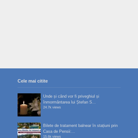
Cele mai citite
Unde și când vor fi priveghiul și
înmormântarea lui Ștefan S...
24.7k views
Bilete de tratament balnear în stațiuni prin
Casa de Pensii:...
15.6k views