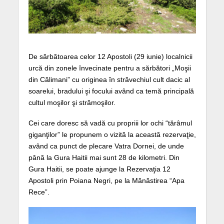
De sărbătoarea celor 12 Apostoli (29 iunie) localnicii
urcă din zonele învecinate pentru a sărbători „Moşii
din Călimani” cu originea în străvechiul cult dacic al
soarelui, bradului şi focului având ca temă principală
cultul moşilor şi strămoşilor.
Cei care doresc să vadă cu propriii lor ochi “tărâmul
giganţilor” le propunem o vizită la această rezervaţie,
având ca punct de plecare Vatra Dornei, de unde
până la Gura Haitii mai sunt 28 de kilometri. Din
Gura Haitii, se poate ajunge la Rezervaţia 12
Apostoli prin Poiana Negri, pe la Mănăstirea “Apa
Rece”.