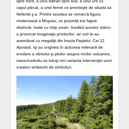
spre nord, a unui bătrân spre sud, a unui urs cu
capul plecat, a unei femei ce aminteşte de silueta lui
Nefertiti ş.a. Printre acestea se remarcă figura
misterioasă a Moşului, ce prezintă trei faţete
distincte, toate cu chip uman. Ineditul acestor stânci
a provocat imaginaţia privitorilor, iar unii le-au
asemănat cu megaliţii din Insula Paştelui. Cei 12
Apostoli, îşi au originea în actiunea milenară de
erodare a vântului şi ploilor asupra rocilor vulcanice,
neexcluzându-se totuşi nici varianta intervenţiei unor
creatori străvechi de simboluri.