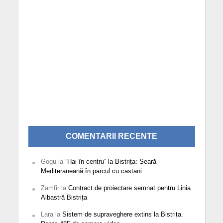
COMENTARII RECENTE
Gogu
la
”Hai în centru” la Bistrița: Seară
Mediteraneană în parcul cu castani
Zamfir
la
Contract de proiectare semnat pentru Linia
Albastră Bistrița
Lara
la
Sistem de supraveghere extins la Bistrița.