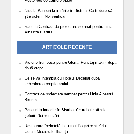
Peste 485 de camere video
Nicu
la
Panouri la intrările în Bistrița. Ce trebuie să
știe șoferii. Noi verificări
Radu
la
Contract de proiectare semnat pentru Linia
Albastră Bistrița
ARTICOLE RECENTE
Victorie frumoasă pentru Gloria. Punctaj maxim după
două etape
Ce se va întâmpla cu Hotelul Decebal după
schimbarea proprietarului
Contract de proiectare semnat pentru Linia Albastră
Bistrița
Panouri la intrările în Bistrița. Ce trebuie să știe
șoferii. Noi verificări
Restaurare încheiată la Turnul Dogarilor și Zidul
Cetății Medievale Bistrița