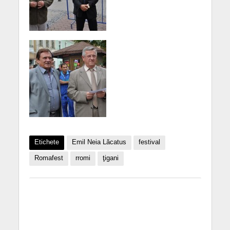
Etichete
Emil Neia Lăcatus
festival
Romafest
rromi
ţigani