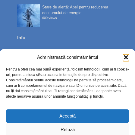
Stare de alertă: Apel pentru reducerea
consumului de energie...
600 views
Info
Despre noi
Administrează consimțământul
Publicitate
Pentru a oferi cea mai bună experiență, folosim tehnologii, cum ar fi cookie-
Contact
uri, pentru a stoca și/sau accesa informațiile despre dispozitive.
Consimțământul pentru aceste tehnologii ne permite să procesăm date,
Politica de confidențialitate
cum ar fi comportamentul de navigare sau ID-uri unice pe acest site. Dacă
nu îți dai consimțământul sau îți retragi consimțământul dat poate avea
Politică cookie-uri (UE)
afecte negative asupra unor anumite funcționalități și funcții.
Acceptă
Refuză