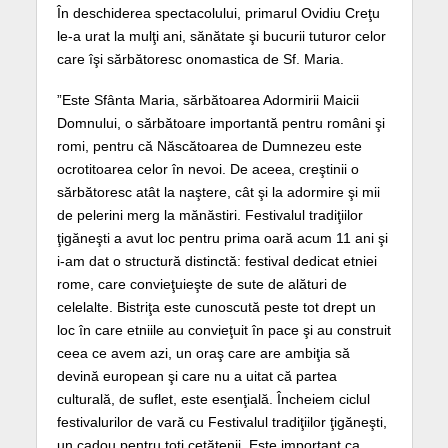
În deschiderea spectacolului, primarul Ovidiu Creţu
le-a urat la mulţi ani, sănătate şi bucurii tuturor celor
care îşi sărbătoresc onomastica de Sf. Maria.
”Este Sfânta Maria, sărbătoarea Adormirii Maicii
Domnului, o sărbătoare importantă pentru români şi
romi, pentru că Născătoarea de Dumnezeu este
ocrotitoarea celor în nevoi. De aceea, creştinii o
sărbătoresc atât la naştere, cât şi la adormire şi mii
de pelerini merg la mănăstiri. Festivalul tradiţiilor
ţigăneşti a avut loc pentru prima oară acum 11 ani şi
i-am dat o structură distinctă: festival dedicat etniei
rome, care convieţuieşte de sute de alături de
celelalte. Bistriţa este cunoscută peste tot drept un
loc în care etniile au convieţuit în pace şi au construit
ceea ce avem azi, un oraş care are ambiţia să
devină european şi care nu a uitat că partea
culturală, de suflet, este esenţială. Încheiem ciclul
festivalurilor de vară cu Festivalul tradiţiilor ţigăneşti,
un cadou pentru toţi cetăţenii. Este important ca