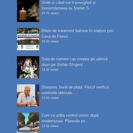
Unde și când vor fi priveghiul și
înmormântarea lui Ștefan S...
24.7k views
Bilete de tratament balnear în stațiuni prin
Casa de Pensii:...
15.5k views
Sute de oameni l-au condus pe ultimul
drum pe Ștefan Sîngeor...
14.4k views
Diaspora, bună de plată. Fiscul verifică
veniturile obținute...
13.9k views
Cum va arăta centrul istoric după
modernizare. Planurile pri...
12.5k views