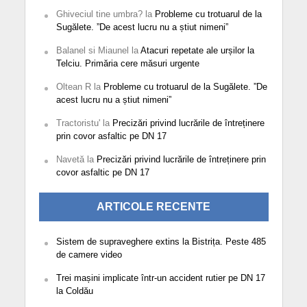
Ghiveciul tine umbra?
la
Probleme cu trotuarul de la
Sugălete. ”De acest lucru nu a știut nimeni”
Balanel si Miaunel
la
Atacuri repetate ale urșilor la
Telciu. Primăria cere măsuri urgente
Oltean R
la
Probleme cu trotuarul de la Sugălete. ”De
acest lucru nu a știut nimeni”
Tractoristu'
la
Precizări privind lucrările de întreținere
prin covor asfaltic pe DN 17
Navetă
la
Precizări privind lucrările de întreținere prin
covor asfaltic pe DN 17
ARTICOLE RECENTE
Sistem de supraveghere extins la Bistrița. Peste 485
de camere video
Trei mașini implicate într-un accident rutier pe DN 17
la Coldău