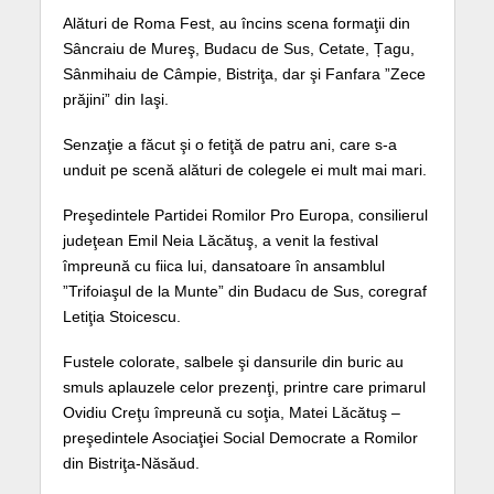
Alături de Roma Fest, au încins scena formaţii din
Sâncraiu de Mureş, Budacu de Sus, Cetate, Țagu,
Sânmihaiu de Câmpie, Bistriţa, dar şi Fanfara ”Zece
prăjini” din Iaşi.
Senzaţie a făcut şi o fetiţă de patru ani, care s-a
unduit pe scenă alături de colegele ei mult mai mari.
Preşedintele Partidei Romilor Pro Europa, consilierul
judeţean Emil Neia Lăcătuş, a venit la festival
împreună cu fiica lui, dansatoare în ansamblul
”Trifoiaşul de la Munte” din Budacu de Sus, coregraf
Letiţia Stoicescu.
Fustele colorate, salbele şi dansurile din buric au
smuls aplauzele celor prezenţi, printre care primarul
Ovidiu Creţu împreună cu soţia, Matei Lăcătuş –
preşedintele Asociaţiei Social Democrate a Romilor
din Bistriţa-Năsăud.