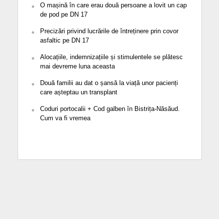
O mașină în care erau două persoane a lovit un cap
de pod pe DN 17
Precizări privind lucrările de întreținere prin covor
asfaltic pe DN 17
Alocațiile, indemnizațiile și stimulentele se plătesc
mai devreme luna aceasta
Două familii au dat o șansă la viață unor pacienți
care așteptau un transplant
Coduri portocalii + Cod galben în Bistrița-Năsăud.
Cum va fi vremea