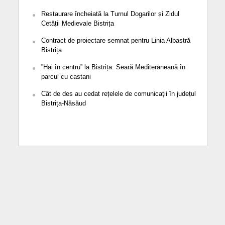
Restaurare încheiată la Turnul Dogarilor și Zidul
Cetății Medievale Bistrița
Contract de proiectare semnat pentru Linia Albastră
Bistrița
”Hai în centru” la Bistrița: Seară Mediteraneană în
parcul cu castani
Cât de des au cedat rețelele de comunicații în județul
Bistrița-Năsăud