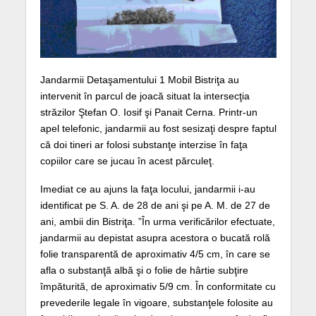
Jandarmii Detaşamentului 1 Mobil Bistriţa au
intervenit în parcul de joacă situat la intersecţia
străzilor Ştefan O. Iosif şi Panait Cerna. Printr-un
apel telefonic, jandarmii au fost sesizaţi despre faptul
că doi tineri ar folosi substanţe interzise în faţa
copiilor care se jucau în acest părculeţ.
Imediat ce au ajuns la faţa locului, jandarmii i-au
identificat pe S. A. de 28 de ani şi pe A. M. de 27 de
ani, ambii din Bistriţa. ”În urma verificărilor efectuate,
jandarmii au depistat asupra acestora o bucată rolă
folie transparentă de aproximativ 4/5 cm, în care se
afla o substanţă albă şi o folie de hârtie subţire
împăturită, de aproximativ 5/9 cm. În conformitate cu
prevederile legale în vigoare, substanţele folosite au