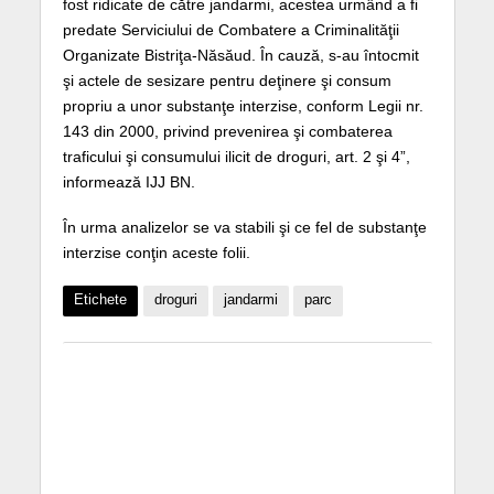
fost ridicate de către jandarmi, acestea urmând a fi
predate Serviciului de Combatere a Criminalităţii
Organizate Bistriţa-Năsăud. În cauză, s-au întocmit
şi actele de sesizare pentru deţinere şi consum
propriu a unor substanţe interzise, conform Legii nr.
143 din 2000, privind prevenirea şi combaterea
traficului şi consumului ilicit de droguri, art. 2 şi 4”,
informează IJJ BN.
În urma analizelor se va stabili şi ce fel de substanţe
interzise conţin aceste folii.
Etichete
droguri
jandarmi
parc