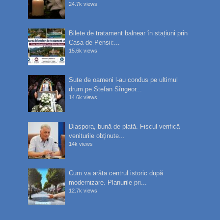
24.7k views
Bilete de tratament balnear în stațiuni prin
Casa de Pensii:...
15.6k views
Sute de oameni l-au condus pe ultimul
drum pe Ștefan Sîngeor...
14.6k views
Diaspora, bună de plată. Fiscul verifică
veniturile obținute...
14k views
Cum va arăta centrul istoric după
modernizare. Planurile pri...
12.7k views