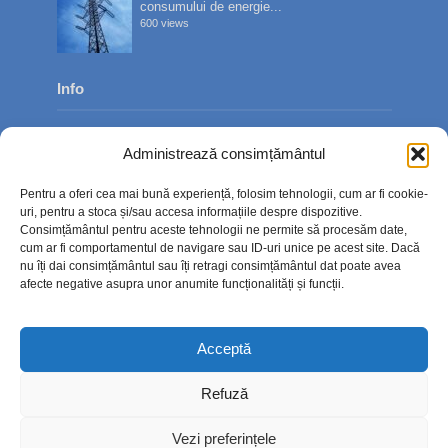
consumului de energie...
600 views
Info
Despre noi
Administrează consimțământul
Publicitate
Pentru a oferi cea mai bună experiență, folosim tehnologii, cum ar fi cookie-
Contact
uri, pentru a stoca și/sau accesa informațiile despre dispozitive.
Consimțământul pentru aceste tehnologii ne permite să procesăm date,
Politica de confidențialitate
cum ar fi comportamentul de navigare sau ID-uri unice pe acest site. Dacă
nu îți dai consimțământul sau îți retragi consimțământul dat poate avea
Politică cookie-uri (UE)
afecte negative asupra unor anumite funcționalități și funcții.
Acceptă
Refuză
Vezi preferințele