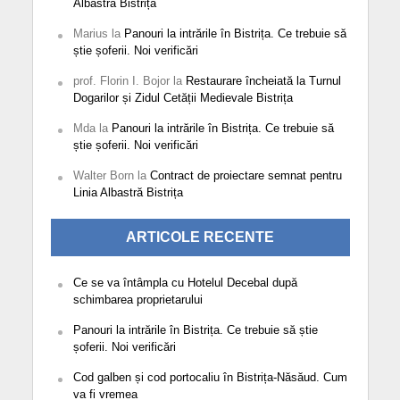
Albastră Bistrița
Marius
la
Panouri la intrările în Bistrița. Ce trebuie să
știe șoferii. Noi verificări
prof. Florin I. Bojor
la
Restaurare încheiată la Turnul
Dogarilor și Zidul Cetății Medievale Bistrița
Mda
la
Panouri la intrările în Bistrița. Ce trebuie să
știe șoferii. Noi verificări
Walter Born
la
Contract de proiectare semnat pentru
Linia Albastră Bistrița
ARTICOLE RECENTE
Ce se va întâmpla cu Hotelul Decebal după
schimbarea proprietarului
Panouri la intrările în Bistrița. Ce trebuie să știe
șoferii. Noi verificări
Cod galben și cod portocaliu în Bistrița-Năsăud. Cum
va fi vremea