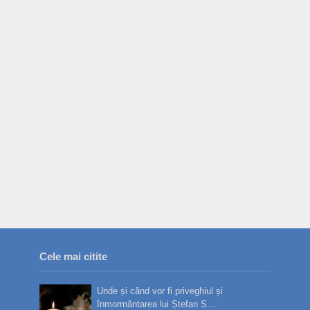
Cele mai citite
Unde și când vor fi priveghiul și
înmormântarea lui Ștefan S...