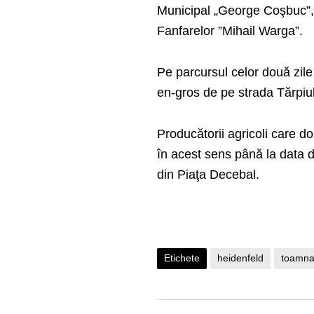
Municipal „George Coşbuc”, că
Fanfarelor ”Mihail Warga”.
Pe parcursul celor două zile
en-gros de pe strada Tărpiulu
Producătorii agricoli care do
în acest sens până la data d
din Piaţa Decebal.
Etichete
heidenfeld
toamna 