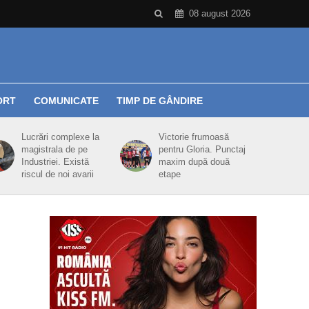
08 august 2026
ORT
COMUNICATE
TIMP DE GÂNDIRE
Lucrări complexe la
Victorie frumoasă
magistrala de pe
pentru Gloria. Punctaj
Industriei. Există
maxim după două
riscul de noi avarii
etape