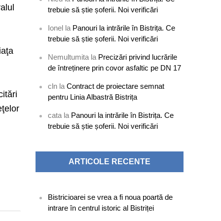
alul
trebuie să știe șoferii. Noi verificări
Ionel
la
Panouri la intrările în Bistrița. Ce
trebuie să știe șoferii. Noi verificări
iaţa
Nemultumita
la
Precizări privind lucrările
de întreținere prin covor asfaltic pe DN 17
cln
la
Contract de proiectare semnat
itări
pentru Linia Albastră Bistrița
eţelor
cata
la
Panouri la intrările în Bistrița. Ce
trebuie să știe șoferii. Noi verificări
ARTICOLE RECENTE
Bistricioarei se vrea a fi noua poartă de
intrare în centrul istoric al Bistriței