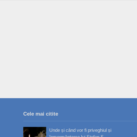
Cele mai citite
Unde și când vor fi priveghiul și
înmormântarea lui Ștefan S...