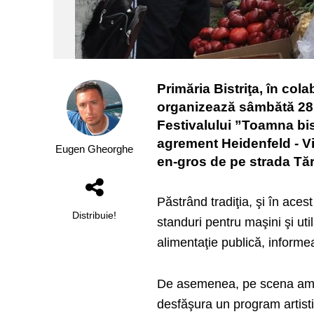
Primăria Bistriţa, în col
organizează sâmbătă 28 ş
Festivalului ”Toamna bi
agrement Heidenfeld - Vi
Eugen Gheorghe
en-gros de pe strada Tărp
Păstrând tradiţia, şi în aces
Distribuie!
standuri pentru maşini şi uti
alimentaţie publică, informea
De asemenea, pe scena ame
desfăşura un program artistic