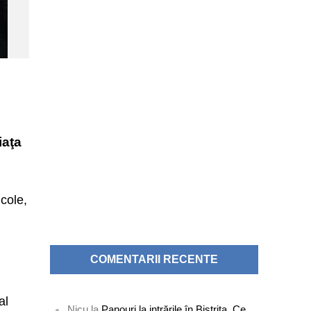
iaţa
icole,
COMENTARII RECENTE
al
Nicu
la
Panouri la intrările în Bistrița. Ce