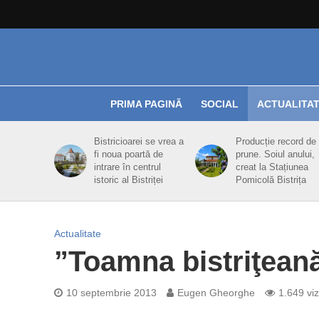
PRIMA PAGINĂ
SOCIAL
ACTUALITA
Bistricioarei se vrea a
Producție record de
fi noua poartă de
prune. Soiul anului,
intrare în centrul
creat la Stațiunea
istoric al Bistriței
Pomicolă Bistrița
Actualitate
”Toamna bistriţeană
10 septembrie 2013
Eugen Gheorghe
1.649 viz