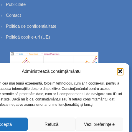
Publicitate
Contact
Politica de confidențialitate
Politică cookie-uri (UE)
Administrează consimțământul
ri cea mai bună experiență, folosim tehnologii, cum ar fi cookie-uri, pentru a
 accesa informațiile despre dispozitive. Consimțământul pentru aceste
e permite să procesăm date, cum ar fi comportamentul de navigare sau ID-uri
st site. Dacă nu îți dai consimțământul sau îți retragi consimțământul dat
fecte negative asupra unor anumite funcționalități și funcții.
cceptă
Refuză
Vezi preferințele