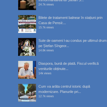
24.7k views
Bilete de tratament balnear în stațiuni prin
Casa de Pensii:...
15.7k views
Sute de oameni l-au condus pe ultimul drum
pe Ștefan Sîngeor...
14.8k views
Diaspora, bună de plată. Fiscul verifică
veniturile obținute...
14k views
Cum va arăta centrul istoric după
modernizare. Planurile pri...
12.7k views