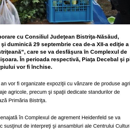
aborare cu Consiliul Judeţean Bistriţa-Năsăud,
i duminică 29 septembrie cea de-a XII-a ediţie a
striţeană”, care se va desfăşura în Complexul de
işoara. În perioada respectivă, Piaţa Decebal şi p
iului vor fi închise.
t an vor fi organizate expoziţii cu vânzare de produse agr
laje agricole, precum şi spaţii dedicate standurilor de
ză Primăria Bistriţa.
najată în Complexul de agrement Heidenfeld se va
 susţinut de interpreţi şi ansambluri ale Centrului Cultur