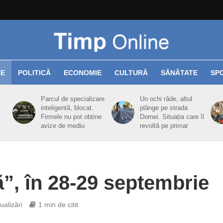
TE
POLITICĂ
ECONOMIE
CULTURĂ
SĂNĂTATE
SP
Parcul de specializare
Un ochi râde, altul
inteligentă, blocat.
plânge pe strada
Firmele nu pot obține
Dornei. Situația care îl
avize de mediu
revoltă pe primar
”, în 28-29 septembrie
ualizări
1 min de citit