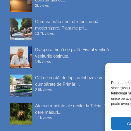
2k views
Cum va arăta centrul istoric după
modernizare. Planurile pri...
12.7k views
Diaspora, bună de plată. Fiscul verifică
veniturile obținute...
14k views
Cât ne costă, de fapt, autobuzele verzi
Pentru a ofe
cumpărate de Primări...
stoca și/sau
2.8k views
tehnologii n
unice pe ace
poate avea a
Atacuri repetate ale urșilor la Telciu. Primăria
cere măsuri...
1.1k views
A