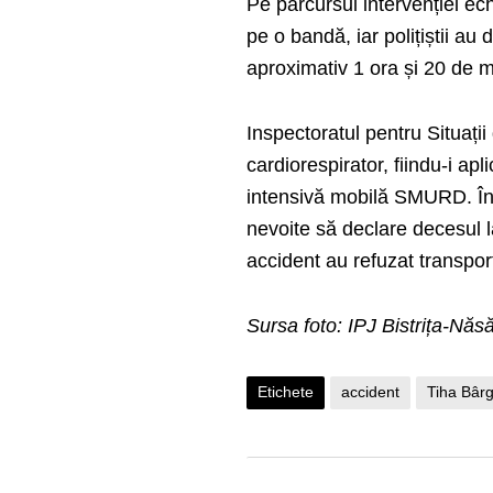
Pe parcursul intervenției echi
pe o bandă, iar polițiștii au 
aproximativ 1 ora și 20 de m
Inspectoratul pentru Situații
cardiorespirator, fiindu-i ap
intensivă mobilă SMURD. În c
nevoite să declare decesul l
accident au refuzat transportu
Sursa foto: IPJ Bistrița-Năs
Etichete
accident
Tiha Bârg