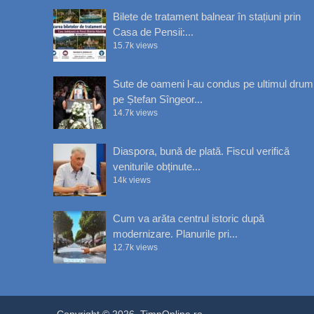
Bilete de tratament balnear în stațiuni prin
Casa de Pensii:...
15.7k views
Sute de oameni l-au condus pe ultimul drum
pe Ștefan Sîngeor...
14.7k views
Diaspora, bună de plată. Fiscul verifică
veniturile obținute...
14k views
Cum va arăta centrul istoric după
modernizare. Planurile pri...
12.7k views
Copyright © 2026. TimpOnline.ro