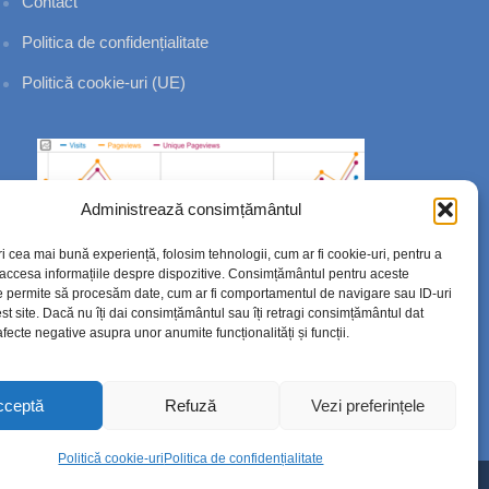
Contact
Politica de confidențialitate
Politică cookie-uri (UE)
Administrează consimțământul
ri cea mai bună experiență, folosim tehnologii, cum ar fi cookie-uri, pentru a
 accesa informațiile despre dispozitive. Consimțământul pentru aceste
e permite să procesăm date, cum ar fi comportamentul de navigare sau ID-uri
st site. Dacă nu îți dai consimțământul sau îți retragi consimțământul dat
fecte negative asupra unor anumite funcționalități și funcții.
cceptă
Refuză
Vezi preferințele
Politică cookie-uri
Politica de confidențialitate