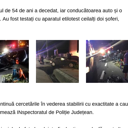
ul de 54 de ani a decedat, iar conducătoarea auto și o
Au fost testați cu aparatul etilotest ceilalți doi șoferi,
continuă cercetările în vederea stabilirii cu exactitate a ca
ormează INspectoratul de Poliție Județean.