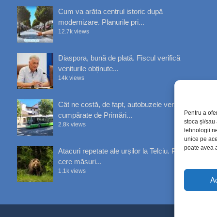
Cum va arăta centrul istoric după
modernizare. Planurile pri...
12.7k views
Diaspora, bună de plată. Fiscul verifică
veniturile obținute...
14k views
Cât ne costă, de fapt, autobuzele verzi
Pentru a ofe
cumpărate de Primări...
stoca și/sau
2.8k views
tehnologii n
unice pe ace
poate avea a
Atacuri repetate ale urșilor la Telciu. Primăria
cere măsuri...
1.1k views
A