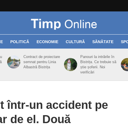
TE
POLITICĂ
ECONOMIE
CULTURĂ
SĂNĂTATE
SP
cu
Contract de proiectare
Panouri la intrările în
ă
semnat pentru Linia
Bistrița. Ce trebuie să
Albastră Bistrița
știe șoferii. Noi
verificări
 într-un accident pe
r de el. Două