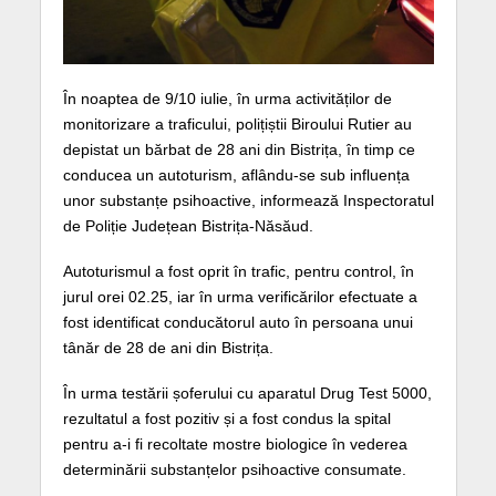
În noaptea de 9/10 iulie, în urma activităților de
monitorizare a traficului, polițiștii Biroului Rutier au
depistat un bărbat de 28 ani din Bistrița, în timp ce
conducea un autoturism, aflându-se sub influența
unor substanțe psihoactive, informează Inspectoratul
de Poliție Județean Bistrița-Năsăud.
Autoturismul a fost oprit în trafic, pentru control, în
jurul orei 02.25, iar în urma verificărilor efectuate a
fost identificat conducătorul auto în persoana unui
tânăr de 28 de ani din Bistrița.
În urma testării șoferului cu aparatul Drug Test 5000,
rezultatul a fost pozitiv și a fost condus la spital
pentru a-i fi recoltate mostre biologice în vederea
determinării substanțelor psihoactive consumate.