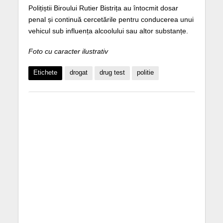
Polițiștii Biroului Rutier Bistrița au întocmit dosar
penal și continuă cercetările pentru conducerea unui
vehicul sub influența alcoolului sau altor substanțe.
Foto cu caracter ilustrativ
Etichete
drogat
drug test
politie