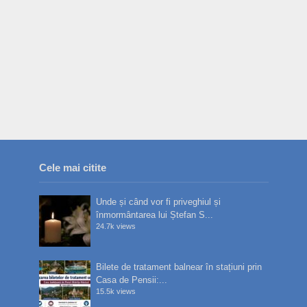
Cele mai citite
Unde și când vor fi priveghiul și
înmormântarea lui Ștefan S...
24.7k views
Bilete de tratament balnear în stațiuni prin
Casa de Pensii:...
15.5k views