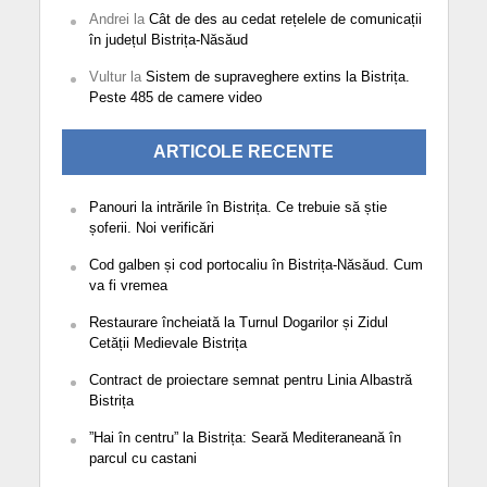
Andrei
la
Cât de des au cedat rețelele de comunicații
în județul Bistrița-Năsăud
Vultur
la
Sistem de supraveghere extins la Bistrița.
Peste 485 de camere video
ARTICOLE RECENTE
Panouri la intrările în Bistrița. Ce trebuie să știe
șoferii. Noi verificări
Cod galben și cod portocaliu în Bistrița-Năsăud. Cum
va fi vremea
Restaurare încheiată la Turnul Dogarilor și Zidul
Cetății Medievale Bistrița
Contract de proiectare semnat pentru Linia Albastră
Bistrița
”Hai în centru” la Bistrița: Seară Mediteraneană în
parcul cu castani